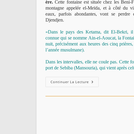
ère.
Cette fontaine est située chez les Beni-
montagne appelée el-Meïda, et à côté du vil
eaux, parfois abondantes, vont se perdre 
Djendjen.
«Dans le pays des Ketama, dit El-Bekri, i
connue qui se nomme Ain-el-Aoucat, la Fontaine
nuit, précisément aux heures des cinq prières, 
l’année musulmane).
Dans les intervalles, elle ne coule pas. Cette 
port de Sebiba (Mansouria), qui vient après ce
Aïn-
Continuer La Lecture
El-
M’chaki
,
Ain-
El-
Aoucat
(El-
Bekri
–
1014).
عين
الأوقات