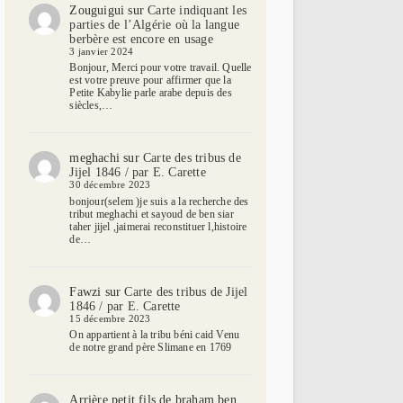
Zouguigui
sur
Carte indiquant les
parties de l’Algérie où la langue
berbère est encore en usage
3 janvier 2024
Bonjour, Merci pour votre travail. Quelle
est votre preuve pour affirmer que la
Petite Kabylie parle arabe depuis des
siècles,…
meghachi
sur
Carte des tribus de
Jijel 1846 / par E. Carette
30 décembre 2023
bonjour(selem )je suis a la recherche des
tribut meghachi et sayoud de ben siar
taher jijel ,jaimerai reconstituer l,histoire
de…
Fawzi
sur
Carte des tribus de Jijel
1846 / par E. Carette
15 décembre 2023
On appartient à la tribu béni caid Venu
de notre grand père Slimane en 1769
Arrière petit fils de braham ben