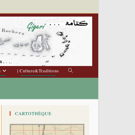
s
| Culture&Traditions
Toggle
website
search
CARTOTHÈQUE