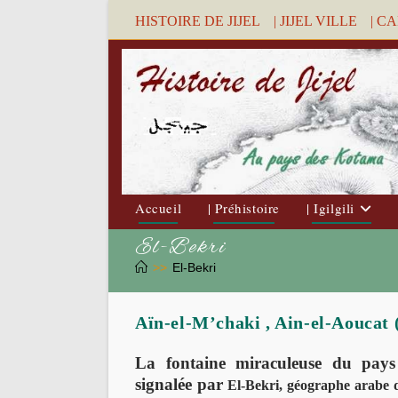
Skip
HISTOIRE DE JIJEL
| JIJEL VILLE
| C
to
content
Accueil
| Préhistoire
| Igilgili
El-Bekri
>>
El-Bekri
La fontaine miraculeuse du pay
signalée par
El-Bekri, géographe arabe d