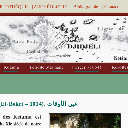
ARTOTHÈQUE
| ARCHÈOLOGIE
| Bibliographie
| Contact
| Kotama
| Période ottomane
| Gigeri (1664)
| Révolte
Aïn-el-M’chaki , Ain-el-Aoucat (El-Bekri – 1014). عين الأوقات
s des Ketama est
u Xie siècle de notre