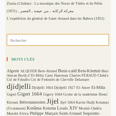
Ziama (Chobae) : La mosaïque des Noces de Thétis et de Pélée
(1851) معركة الركابة ، بني عيشة ـ العنصر ـ
L’expédition du général de Saint-Arnaud dans les Babors (1851)
MOTS CLÉS
Beni-caïd
Algerie
Beni-Khettab
ALQUIER
Beni-Ahmed
Beni
Amran
Bordj d’El-Milia
Carte Hanoteau
Charles FERAUD
Chekfa
Col de Fdoulès
Col de Fedoulès
de Clerville
Delamare
djidjelli
El-Milia
Djidjelli 1664
Djidjelli 1927
El-Ancer
Gigeri 1664
Gigeri
Gigery 1664
Grotte de la madeleine
Hosni
Jijel
Ibéromaurusien
Kitouni
Jijel 1664
Karim Hadji
Ketamas
Ketâma
Louis XIV
Kotama
(Ucutamani)
Moulaï-Chekfa
Philippe Marçais
Saint-Arnaud
Sequestre-
Mundet Africa