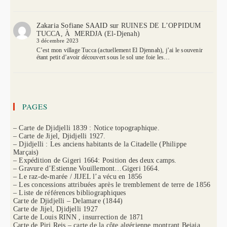
Zakaria Sofiane SAAID
sur
RUINES DE L’OPPIDUM
TUCCA, À MERDJA (El-Djenah)
3 décembre 2023
C’est mon village Tucca (actuellement El Djennah), j’ai le souvenir
étant petit d’avoir découvert sous le sol une foie les…
PAGES
– Carte de Djidjelli 1839 : Notice topographique.
– Carte de Jijel, Djidjelli 1927.
– Djidjelli : Les anciens habitants de la Citadelle (Philippe
Marçais)
– Expédition de Gigeri 1664: Position des deux camps.
– Gravure d’Estienne Vouillemont…Gigeri 1664.
– Le raz-de-marée / JIJEL l’a vécu en 1856
– Les concessions attribuées après le tremblement de terre de 1856
– Liste de références bibliographiques
Carte de Djidjelli – Delamare (1844)
Carte de Jijel, Djidjelli 1927
Carte de Louis RINN , insurrection de 1871
Carte de Piri Reis – carte de la côte algérienne montrant Bejaia,