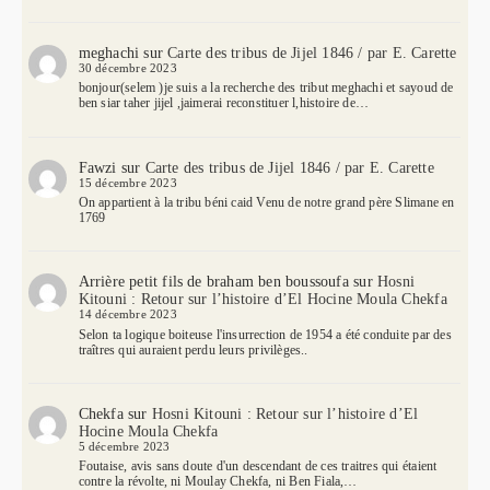
meghachi
sur
Carte des tribus de Jijel 1846 / par E. Carette
30 décembre 2023
bonjour(selem )je suis a la recherche des tribut meghachi et sayoud de
ben siar taher jijel ,jaimerai reconstituer l,histoire de…
Fawzi
sur
Carte des tribus de Jijel 1846 / par E. Carette
15 décembre 2023
On appartient à la tribu béni caid Venu de notre grand père Slimane en
1769
Arrière petit fils de braham ben boussoufa
sur
Hosni
Kitouni : Retour sur l’histoire d’El Hocine Moula Chekfa
14 décembre 2023
Selon ta logique boiteuse l'insurrection de 1954 a été conduite par des
traîtres qui auraient perdu leurs privilèges..
Chekfa
sur
Hosni Kitouni : Retour sur l’histoire d’El
Hocine Moula Chekfa
5 décembre 2023
Foutaise, avis sans doute d'un descendant de ces traitres qui étaient
contre la révolte, ni Moulay Chekfa, ni Ben Fiala,…