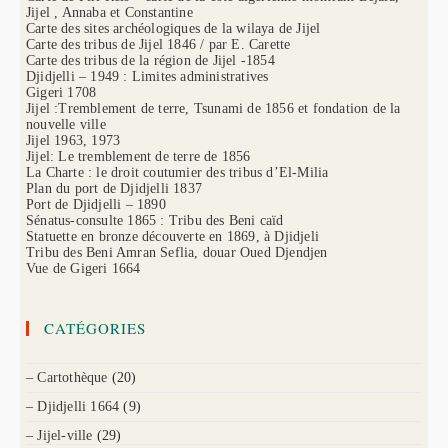
Jijel , Annaba et Constantine
Carte des sites archéologiques de la wilaya de Jijel
Carte des tribus de Jijel 1846 / par E. Carette
Carte des tribus de la région de Jijel -1854
Djidjelli – 1949 : Limites administratives
Gigeri 1708
Jijel :Tremblement de terre, Tsunami de 1856 et fondation de la
nouvelle ville
Jijel 1963, 1973
Jijel: Le tremblement de terre de 1856
La Charte : le droit coutumier des tribus d’El-Milia
Plan du port de Djidjelli 1837
Port de Djidjelli – 1890
Sénatus-consulte 1865 : Tribu des Beni caïd
Statuette en bronze découverte en 1869, à Djidjeli
Tribu des Beni Amran Seflia, douar Oued Djendjen
Vue de Gigeri 1664
CATÉGORIES
– Cartothèque
(20)
– Djidjelli 1664
(9)
– Jijel-ville
(29)