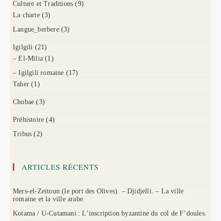
Culture et Traditions
(9)
La charte
(3)
Langue_berbere
(3)
Igilgili
(21)
– El-Milia
(1)
– Igilgili romaine
(17)
Taher
(1)
Chobae
(3)
Préhistoire
(4)
Tribus
(2)
ARTICLES RÉCENTS
Mers-el-Zeitoun (le port des Olives). – Djidjelli. – La ville
romaine et la ville arabe.
Kotama / U-Cutamani : L’inscription byzantine du col de F’doules.