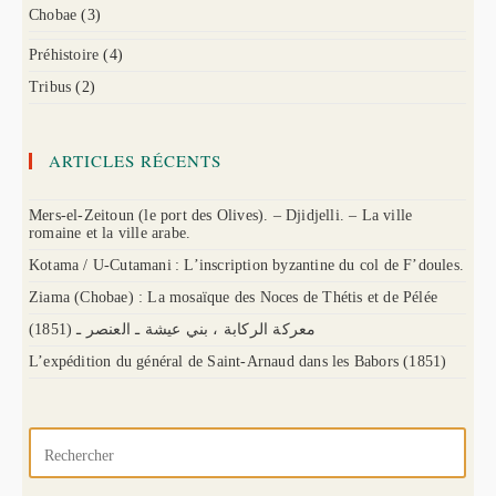
Chobae
(3)
Préhistoire
(4)
Tribus
(2)
ARTICLES RÉCENTS
Mers-el-Zeitoun (le port des Olives). – Djidjelli. – La ville
romaine et la ville arabe.
Kotama / U-Cutamani : L’inscription byzantine du col de F’doules.
Ziama (Chobae) : La mosaïque des Noces de Thétis et de Pélée
(1851) معركة الركابة ، بني عيشة ـ العنصر ـ
L’expédition du général de Saint-Arnaud dans les Babors (1851)