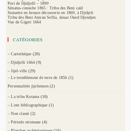
Port de Djidjelli – 1890
Sénatus-consulte 1865 : Tribu des Beni caïd
Statuette en bronze découverte en 1869, à Djidjeli
Tribu des Beni Amran Seflia, douar Oued Djendjen
Vue de Gigeri 1664
CATÉGORIES
– Cartothèque
(20)
– Djidjelli 1664
(9)
– Jijel-ville
(29)
– Le tremblement de terre de 1856
(1)
Personnalités jijeliennes
(2)
– La tribu Kotama
(10)
– Liste bibliographique
(1)
– Non classé
(2)
– Période ottomane
(4)
– Planches archéologiques
(16)