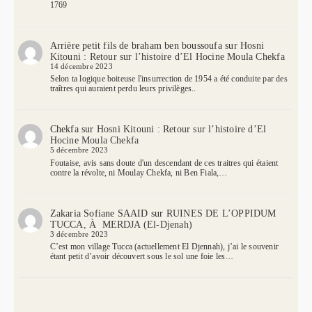
1769
Arrière petit fils de braham ben boussoufa
sur
Hosni
Kitouni : Retour sur l’histoire d’El Hocine Moula Chekfa
14 décembre 2023
Selon ta logique boiteuse l'insurrection de 1954 a été conduite par des
traîtres qui auraient perdu leurs privilèges..
Chekfa
sur
Hosni Kitouni : Retour sur l’histoire d’El
Hocine Moula Chekfa
5 décembre 2023
Foutaise, avis sans doute d'un descendant de ces traitres qui étaient
contre la révolte, ni Moulay Chekfa, ni Ben Fiala,…
Zakaria Sofiane SAAID
sur
RUINES DE L’OPPIDUM
TUCCA, À MERDJA (El-Djenah)
3 décembre 2023
C’est mon village Tucca (actuellement El Djennah), j’ai le souvenir
étant petit d’avoir découvert sous le sol une foie les…