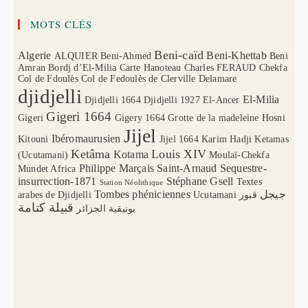
MOTS CLÉS
Beni-caïd
Algerie
Beni-Khettab
ALQUIER
Beni-Ahmed
Beni
Amran
Bordj d’El-Milia
Carte Hanoteau
Charles FERAUD
Chekfa
Col de Fdoulès
Col de Fedoulès
de Clerville
Delamare
djidjelli
El-Milia
Djidjelli 1664
Djidjelli 1927
El-Ancer
Gigeri 1664
Gigeri
Gigery 1664
Grotte de la madeleine
Hosni
Jijel
Ibéromaurusien
Kitouni
Jijel 1664
Karim Hadji
Ketamas
Ketâma
Louis XIV
Kotama
(Ucutamani)
Moulaï-Chekfa
Philippe Marçais
Saint-Arnaud
Sequestre-
Mundet Africa
insurrection-1871
Stéphane Gsell
Textes
Station Néolithique
Tombes phéniciennes
جيجل
arabes de Djidjelli
Ucutamani
قبور
قبيلة كتامة
بونيقية الجزائر