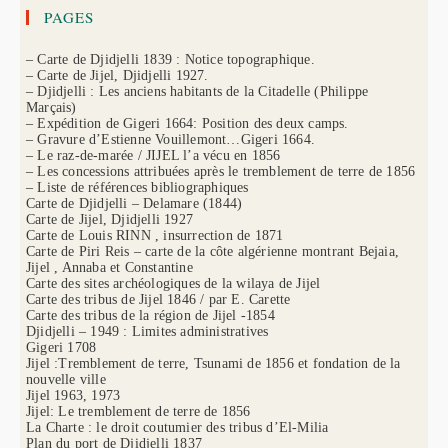
PAGES
– Carte de Djidjelli 1839 : Notice topographique.
– Carte de Jijel, Djidjelli 1927.
– Djidjelli : Les anciens habitants de la Citadelle (Philippe
Marçais)
– Expédition de Gigeri 1664: Position des deux camps.
– Gravure d’Estienne Vouillemont…Gigeri 1664.
– Le raz-de-marée / JIJEL l’a vécu en 1856
– Les concessions attribuées après le tremblement de terre de 1856
– Liste de références bibliographiques
Carte de Djidjelli – Delamare (1844)
Carte de Jijel, Djidjelli 1927
Carte de Louis RINN , insurrection de 1871
Carte de Piri Reis – carte de la côte algérienne montrant Bejaia,
Jijel , Annaba et Constantine
Carte des sites archéologiques de la wilaya de Jijel
Carte des tribus de Jijel 1846 / par E. Carette
Carte des tribus de la région de Jijel -1854
Djidjelli – 1949 : Limites administratives
Gigeri 1708
Jijel :Tremblement de terre, Tsunami de 1856 et fondation de la
nouvelle ville
Jijel 1963, 1973
Jijel: Le tremblement de terre de 1856
La Charte : le droit coutumier des tribus d’El-Milia
Plan du port de Djidjelli 1837