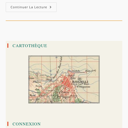
Les
Continuer La Lecture
Ketamas
–
Ibn
Khaldoun
|
قبيلة
كتامة
–
إبن
CARTOTHÈQUE
خلدون
CONNEXION