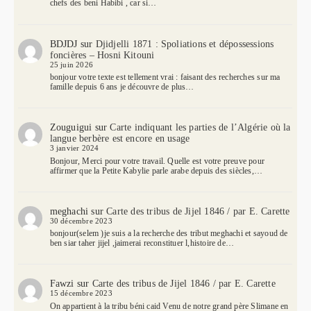
chefs des beni Habibi , car si…
BDJDJ
sur
Djidjelli 1871 : Spoliations et dépossessions
foncières – Hosni Kitouni
25 juin 2026
bonjour votre texte est tellement vrai : faisant des recherches sur ma
famille depuis 6 ans je découvre de plus…
Zouguigui
sur
Carte indiquant les parties de l’Algérie où la
langue berbère est encore en usage
3 janvier 2024
Bonjour, Merci pour votre travail. Quelle est votre preuve pour
affirmer que la Petite Kabylie parle arabe depuis des siècles,…
meghachi
sur
Carte des tribus de Jijel 1846 / par E. Carette
30 décembre 2023
bonjour(selem )je suis a la recherche des tribut meghachi et sayoud de
ben siar taher jijel ,jaimerai reconstituer l,histoire de…
Fawzi
sur
Carte des tribus de Jijel 1846 / par E. Carette
15 décembre 2023
On appartient à la tribu béni caid Venu de notre grand père Slimane en