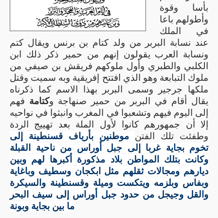
بأسا وقوة
وأطولهم باعا
في الملك
عند نسابة البربر من ولد كتام بن برنس ويقال كتم
ونسابة العرب يقولون إنهم من حمير ذكر ذلك ابن
الكلبي والطبري وأول ملوكهم فريقش بن صيفي من
ملوك التبابعة وهو الذي افتتح إفريقية وبه سميت
وقتل
ملكها جرجير وسمى البربر بهذا الاسم كما ذكرناه
يقال أقام في البربر من حمير صنهاجة و
كتامة
فهم
إلى اليوم فيهم وتشعبوا في المغرب وانبثوا في نواحيه
إلا أن جمهورهم كانوا لأول الملة بعد تهييج الردة
وطفئت تلك الفتن
موطنين بأرياف قسنطينة إلى
تخوم بجاية غربا إلى جبل أوراس من ناحية القبلة
وكانت بتلك المواطن بلاد مذكورة أكبرها لهم وبين
ديارهم ومجالات ثقلهم مثل ابكجان وسطيف وباغاية
وبفاس وبلزمه ويتكست
و
ميلة وقسنطينة والسيكرة
والقل وجيجل من حدود جبل أوراس إلى سيف البحر
ما بين بجاية وبونة