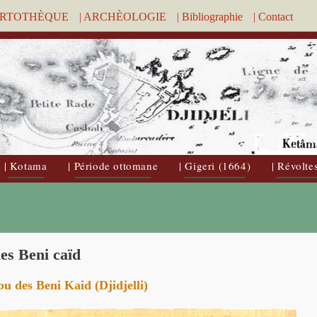
ARTOTHÈQUE
| ARCHÈOLOGIE
| Bibliographie
| Contact
| Kotama
| Période ottomane
| Gigeri (1664)
| Révolte
es Beni caïd
bu des Beni Kaid (Djidjelli)