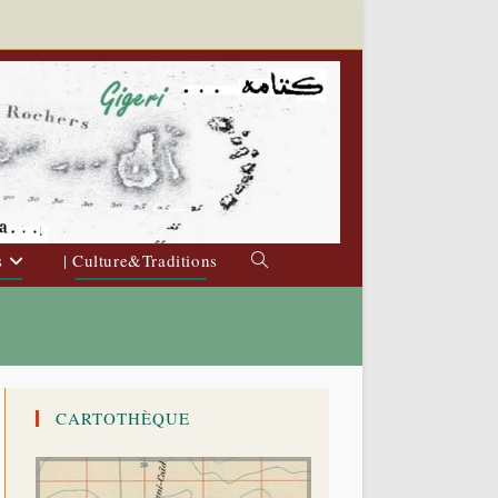
s
| Culture&Traditions
Toggle
website
search
CARTOTHÈQUE