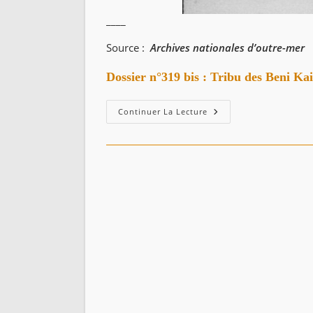
____
Source :
Archives nationales d’outre-mer
Dossier n°319 bis : Tribu des Beni Ka
Sénatus-
Continuer La Lecture
Consulte
1865
:
Tribu
Des
Beni
Caïd