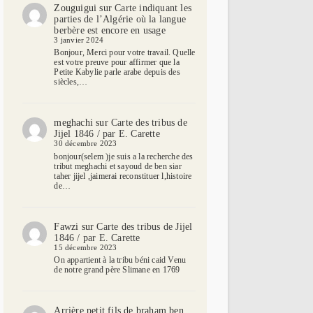
Zouguigui
sur
Carte indiquant les
parties de l’Algérie où la langue
berbère est encore en usage
3 janvier 2024
Bonjour, Merci pour votre travail. Quelle
est votre preuve pour affirmer que la
Petite Kabylie parle arabe depuis des
siècles,…
meghachi
sur
Carte des tribus de
Jijel 1846 / par E. Carette
30 décembre 2023
bonjour(selem )je suis a la recherche des
tribut meghachi et sayoud de ben siar
taher jijel ,jaimerai reconstituer l,histoire
de…
Fawzi
sur
Carte des tribus de Jijel
1846 / par E. Carette
15 décembre 2023
On appartient à la tribu béni caid Venu
de notre grand père Slimane en 1769
Arrière petit fils de braham ben