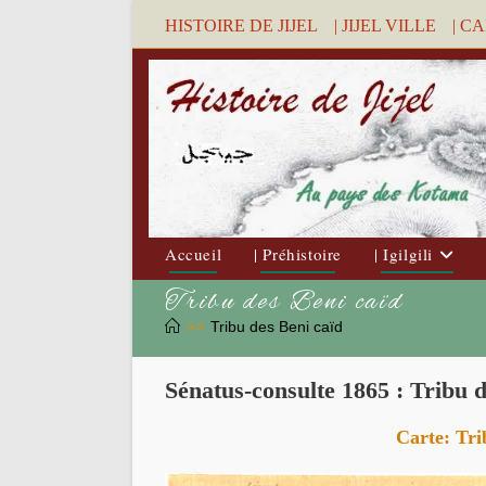
Skip
HISTOIRE DE JIJEL
| JIJEL VILLE
| C
to
content
Accueil
| Préhistoire
| Igilgili
Tribu des Beni caïd
>>
Tribu des Beni caïd
Sénatus-consulte 1865 : Tribu d
Carte:
Tri