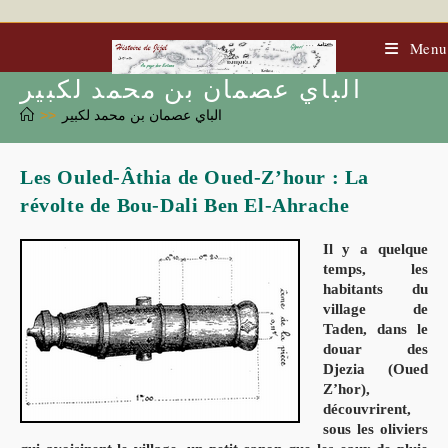
Skip
to
content
Menu
الباي عصمان بن محمد لكبير
>>
الباي عصمان بن محمد لكبير
Les Ouled-Âthia de Oued-Z’hour : La
révolte de Bou-Dali Ben El-Ahrache
Il y a quelque
temps, les
habitants du
village de
Taden, dans le
douar des
Djezia (Oued
Z’hor),
découvrirent,
sous les oliviers