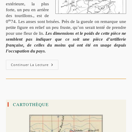
extérieure, la plus
forte, un peu en arrière
des tourillons., est de
m
0
74. Les anses sont brisées. Près de la gueule on remarque une
petite figure en relief un peu fruste, qu’on serait tenté de prendre
pour une fleur de lis.
Les dimensions et le poids de cette pièce ne
semblent pas indiquer que ce soit une pièce d’artillerie
française, de celles du moins qui ont été en usage depuis
l’occupation du pays.
Les
Continuer La Lecture
Ouled-
Âthia
De
Oued-
Z’hour
:
La
Révolte
De
CARTOTHÈQUE
Bou-
Dali
Ben
El-
Ahrache