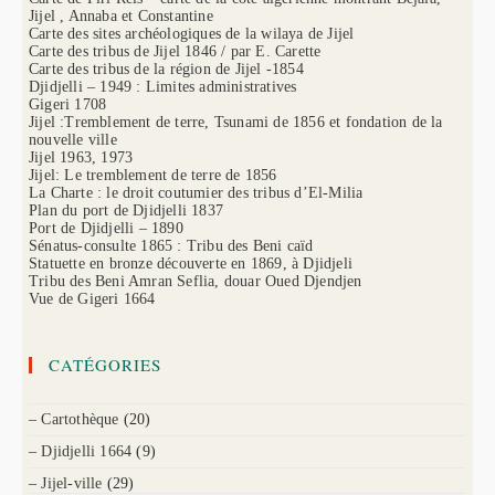
Jijel , Annaba et Constantine
Carte des sites archéologiques de la wilaya de Jijel
Carte des tribus de Jijel 1846 / par E. Carette
Carte des tribus de la région de Jijel -1854
Djidjelli – 1949 : Limites administratives
Gigeri 1708
Jijel :Tremblement de terre, Tsunami de 1856 et fondation de la
nouvelle ville
Jijel 1963, 1973
Jijel: Le tremblement de terre de 1856
La Charte : le droit coutumier des tribus d’El-Milia
Plan du port de Djidjelli 1837
Port de Djidjelli – 1890
Sénatus-consulte 1865 : Tribu des Beni caïd
Statuette en bronze découverte en 1869, à Djidjeli
Tribu des Beni Amran Seflia, douar Oued Djendjen
Vue de Gigeri 1664
CATÉGORIES
– Cartothèque
(20)
– Djidjelli 1664
(9)
– Jijel-ville
(29)