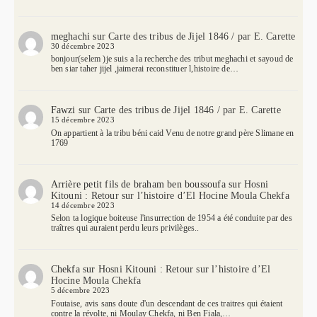
meghachi
sur
Carte des tribus de Jijel 1846 / par E. Carette
30 décembre 2023
bonjour(selem )je suis a la recherche des tribut meghachi et sayoud de
ben siar taher jijel ,jaimerai reconstituer l,histoire de…
Fawzi
sur
Carte des tribus de Jijel 1846 / par E. Carette
15 décembre 2023
On appartient à la tribu béni caid Venu de notre grand père Slimane en
1769
Arrière petit fils de braham ben boussoufa
sur
Hosni
Kitouni : Retour sur l’histoire d’El Hocine Moula Chekfa
14 décembre 2023
Selon ta logique boiteuse l'insurrection de 1954 a été conduite par des
traîtres qui auraient perdu leurs privilèges..
Chekfa
sur
Hosni Kitouni : Retour sur l’histoire d’El
Hocine Moula Chekfa
5 décembre 2023
Foutaise, avis sans doute d'un descendant de ces traitres qui étaient
contre la révolte, ni Moulay Chekfa, ni Ben Fiala,…