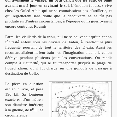
qui avoisinent le village, un petit canon que les eaux de pluie
avaient mis à jour en ravinant le sol.
L’émotion fut assez vive
chez les Ouled-Athia qui ne se connaissaient pas d’artillerie, et
qui regrettèrent sans doute que la découverte ne se fût pas
produite en d’autres circonstances, à l’époque où ils guerroyaient
encore contre les Roumis.
Parmi les vieillards de la tribu, nul ne se souvenait qu’un canon
fût resté enfoui sous les oliviers de Taden, à l’endroit le plus
fréquenté pourtant de tout le territoire des Djezia.
Aussi les
racontars allaient-ils leur train ; et, l’imagination aidant, le canon
défraya pendant plusieurs jours les conversations. On rendit
compte à l’autorité, qui le fit transporter jusqu’à la plage de
l’oued Zhour, où il fut chargé sur une gondole de passage à
destination de Collo.
La pièce en question
est en cuivre, et pèse
190 kil. Sa longueur
exacte est d’un mètre ;
son diamètre intérieur,
m
à la gueule, de 0
ll ; sa
circonférence