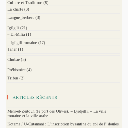
Culture et Traditions
(9)
La charte
(3)
Langue_berbere
(3)
Igilgili
(21)
– El-Milia
(1)
– Igilgili romaine
(17)
Taher
(1)
Chobae
(3)
Préhistoire
(4)
Tribus
(2)
ARTICLES RÉCENTS
Mers-el-Zeitoun (le port des Olives). – Djidjelli. – La ville
romaine et la ville arabe.
Kotama / U-Cutamani : L’inscription byzantine du col de F’doules.