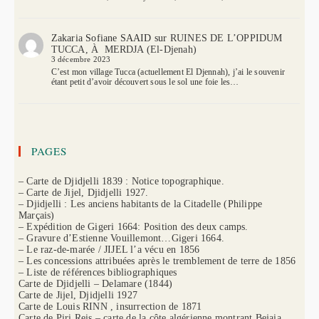
Zakaria Sofiane SAAID
sur
RUINES DE L’OPPIDUM
TUCCA, À MERDJA (El-Djenah)
3 décembre 2023
C’est mon village Tucca (actuellement El Djennah), j’ai le souvenir
étant petit d’avoir découvert sous le sol une foie les…
PAGES
– Carte de Djidjelli 1839 : Notice topographique.
– Carte de Jijel, Djidjelli 1927.
– Djidjelli : Les anciens habitants de la Citadelle (Philippe
Marçais)
– Expédition de Gigeri 1664: Position des deux camps.
– Gravure d’Estienne Vouillemont…Gigeri 1664.
– Le raz-de-marée / JIJEL l’a vécu en 1856
– Les concessions attribuées après le tremblement de terre de 1856
– Liste de références bibliographiques
Carte de Djidjelli – Delamare (1844)
Carte de Jijel, Djidjelli 1927
Carte de Louis RINN , insurrection de 1871
Carte de Piri Reis – carte de la côte algérienne montrant Bejaia,