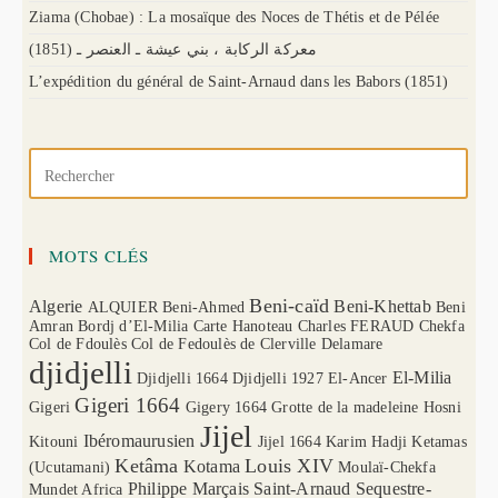
Ziama (Chobae) : La mosaïque des Noces de Thétis et de Pélée
(1851) معركة الركابة ، بني عيشة ـ العنصر ـ
L’expédition du général de Saint-Arnaud dans les Babors (1851)
MOTS CLÉS
Beni-caïd
Algerie
Beni-Khettab
ALQUIER
Beni-Ahmed
Beni
Amran
Bordj d’El-Milia
Carte Hanoteau
Charles FERAUD
Chekfa
Col de Fdoulès
Col de Fedoulès
de Clerville
Delamare
djidjelli
El-Milia
Djidjelli 1664
Djidjelli 1927
El-Ancer
Gigeri 1664
Gigeri
Gigery 1664
Grotte de la madeleine
Hosni
Jijel
Ibéromaurusien
Kitouni
Jijel 1664
Karim Hadji
Ketamas
Ketâma
Louis XIV
Kotama
(Ucutamani)
Moulaï-Chekfa
Philippe Marçais
Saint-Arnaud
Sequestre-
Mundet Africa