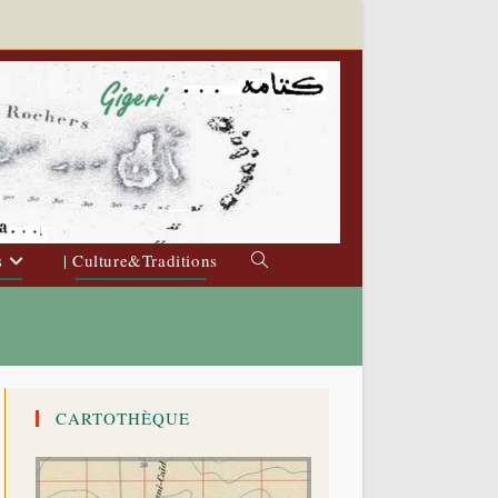
s
| Culture&Traditions
Toggle
website
search
CARTOTHÈQUE