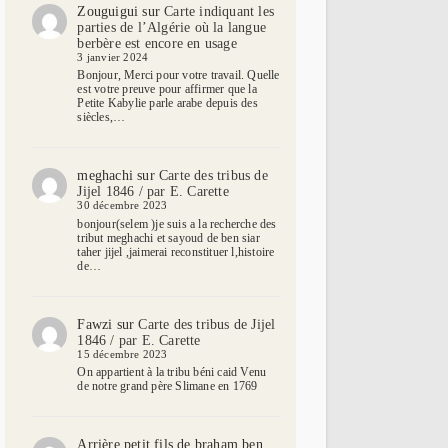
Zouguigui
sur
Carte indiquant les
parties de l’Algérie où la langue
berbère est encore en usage
3 janvier 2024
Bonjour, Merci pour votre travail. Quelle
est votre preuve pour affirmer que la
Petite Kabylie parle arabe depuis des
siècles,…
meghachi
sur
Carte des tribus de
Jijel 1846 / par E. Carette
30 décembre 2023
bonjour(selem )je suis a la recherche des
tribut meghachi et sayoud de ben siar
taher jijel ,jaimerai reconstituer l,histoire
de…
Fawzi
sur
Carte des tribus de Jijel
1846 / par E. Carette
15 décembre 2023
On appartient à la tribu béni caid Venu
de notre grand père Slimane en 1769
Arrière petit fils de braham ben