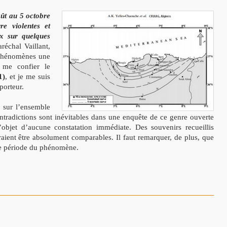
ût au 5 octobre
e violentes et
ux sur quelques
échal Vaillant,
s phénomènes une
 me confier le
1)
, et je me suis
porteur.
 sur l’ensemble
ontradictions sont inévitables dans une enquête de ce genre ouverte
’objet d’aucune constatation immédiate. Des souvenirs recueillis
raient être absolument comparables. Il faut remarquer, de plus, que
me période du phénomène.