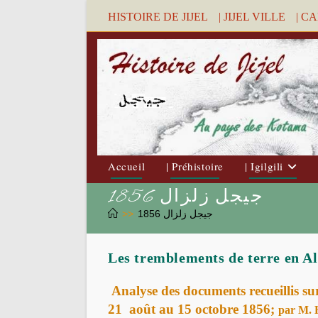
Skip
HISTOIRE DE JIJEL
| JIJEL VILLE
| C
to
content
Accueil
| Préhistoire
| Igilgili
1856 جيجل زلزال
>>
1856 جيجل زلزال
Les tremblements de terre en Al
Analyse des documents recueillis sur
21 août au 15 octobre 1856;
par M. 