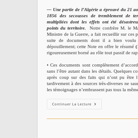
— Une partie de l’Algérie a éprouvé du 21 ao
1856 des secousses de tremblement de terr
multipliées dont les effets ont été désastre
points du territoire.
Notre confrère M. le Mar
Ministre de la Guerre, a fait recueillir sur ce
suite de documents dont il a bien voulu
dépouillement; cette Note en offre le résumé
(
rigoureusement borné au rôle tout passif de rap
• Ces documents sont complètement d’accord
sans l’être autant dans les détails. Quelques c
après coup sur des faits qui n’ont pu être l
tardivement à des sources très-diverses ne sau
les témoignages n’embrassent pas tous la mê
Les
Continuer La Lecture
Tremblements
De
Terre
En
Algérie,
Du
21