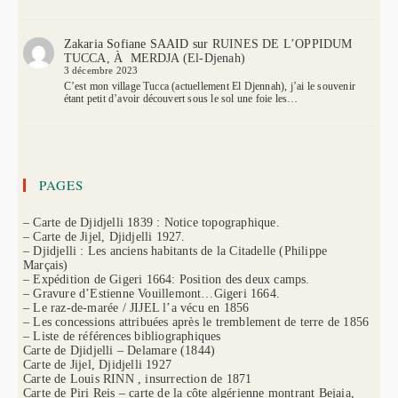
Zakaria Sofiane SAAID
sur
RUINES DE L’OPPIDUM
TUCCA, À MERDJA (El-Djenah)
3 décembre 2023
C’est mon village Tucca (actuellement El Djennah), j’ai le souvenir
étant petit d’avoir découvert sous le sol une foie les…
PAGES
– Carte de Djidjelli 1839 : Notice topographique.
– Carte de Jijel, Djidjelli 1927.
– Djidjelli : Les anciens habitants de la Citadelle (Philippe
Marçais)
– Expédition de Gigeri 1664: Position des deux camps.
– Gravure d’Estienne Vouillemont…Gigeri 1664.
– Le raz-de-marée / JIJEL l’a vécu en 1856
– Les concessions attribuées après le tremblement de terre de 1856
– Liste de références bibliographiques
Carte de Djidjelli – Delamare (1844)
Carte de Jijel, Djidjelli 1927
Carte de Louis RINN , insurrection de 1871
Carte de Piri Reis – carte de la côte algérienne montrant Bejaia,