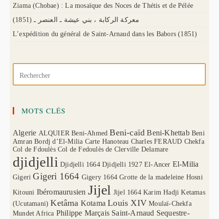
Ziama (Chobae) : La mosaïque des Noces de Thétis et de Pélée
(1851) معركة الركابة ، بني عيشة ـ العنصر ـ
L’expédition du général de Saint-Arnaud dans les Babors (1851)
MOTS CLÉS
Beni-caïd
Algerie
Beni-Khettab
ALQUIER
Beni-Ahmed
Beni
Amran
Bordj d’El-Milia
Carte Hanoteau
Charles FERAUD
Chekfa
Col de Fdoulès
Col de Fedoulès
de Clerville
Delamare
djidjelli
El-Milia
Djidjelli 1664
Djidjelli 1927
El-Ancer
Gigeri 1664
Gigeri
Gigery 1664
Grotte de la madeleine
Hosni
Jijel
Ibéromaurusien
Kitouni
Jijel 1664
Karim Hadji
Ketamas
Ketâma
Louis XIV
Kotama
(Ucutamani)
Moulaï-Chekfa
Philippe Marçais
Saint-Arnaud
Sequestre-
Mundet Africa