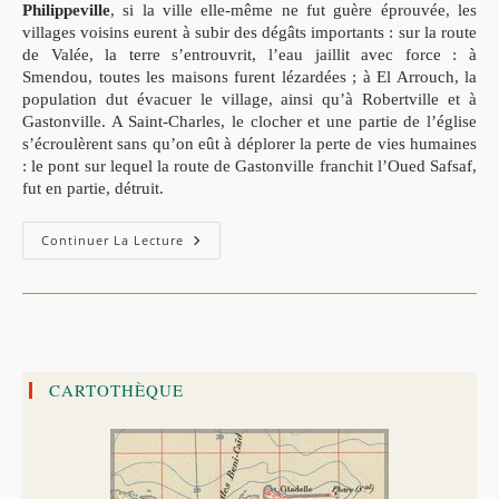
Philippeville
, si la ville elle-même ne fut guère éprouvée, les
villages voisins eurent à subir des dégâts importants : sur la route
de Valée, la terre s’entrouvrit, l’eau jaillit avec force : à
Smendou, toutes les maisons furent lézardées ; à El Arrouch, la
population dut évacuer le village, ainsi qu’à Robertville et à
Gastonville. A Saint-Charles, le clocher et une partie de l’église
s’écroulèrent sans qu’on eût à déplorer la perte de vies humaines
: le pont sur lequel la route de Gastonville franchit l’Oued Safsaf,
fut en partie, détruit.
Jijel
Continuer La Lecture
:Tremblement
De
Terre,
Tsunami
De
1856
Et
Fondation
De
CARTOTHÈQUE
La
Nouvelle
Ville