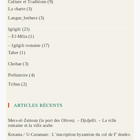
Culture et Traditions
(9)
La charte
(3)
Langue_berbere
(3)
Igilgili
(21)
– El-Milia
(1)
– Igilgili romaine
(17)
Taher
(1)
Chobae
(3)
Préhistoire
(4)
Tribus
(2)
ARTICLES RÉCENTS
Mers-el-Zeitoun (le port des Olives). – Djidjelli. – La ville
romaine et la ville arabe.
Kotama / U-Cutamani : L’inscription byzantine du col de F’doules.