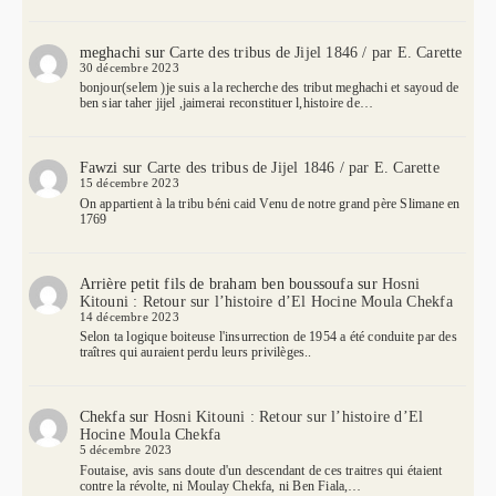
meghachi
sur
Carte des tribus de Jijel 1846 / par E. Carette
30 décembre 2023
bonjour(selem )je suis a la recherche des tribut meghachi et sayoud de
ben siar taher jijel ,jaimerai reconstituer l,histoire de…
Fawzi
sur
Carte des tribus de Jijel 1846 / par E. Carette
15 décembre 2023
On appartient à la tribu béni caid Venu de notre grand père Slimane en
1769
Arrière petit fils de braham ben boussoufa
sur
Hosni
Kitouni : Retour sur l’histoire d’El Hocine Moula Chekfa
14 décembre 2023
Selon ta logique boiteuse l'insurrection de 1954 a été conduite par des
traîtres qui auraient perdu leurs privilèges..
Chekfa
sur
Hosni Kitouni : Retour sur l’histoire d’El
Hocine Moula Chekfa
5 décembre 2023
Foutaise, avis sans doute d'un descendant de ces traitres qui étaient
contre la révolte, ni Moulay Chekfa, ni Ben Fiala,…