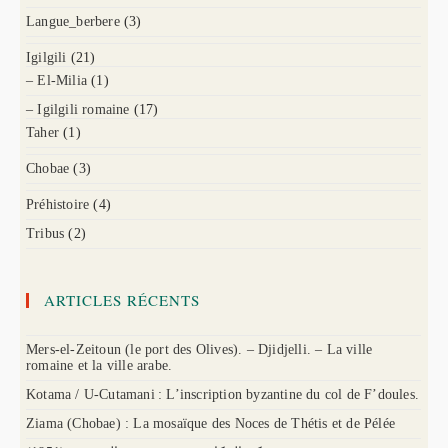
Langue_berbere
(3)
Igilgili
(21)
– El-Milia
(1)
– Igilgili romaine
(17)
Taher
(1)
Chobae
(3)
Préhistoire
(4)
Tribus
(2)
ARTICLES RÉCENTS
Mers-el-Zeitoun (le port des Olives). – Djidjelli. – La ville
romaine et la ville arabe.
Kotama / U-Cutamani : L’inscription byzantine du col de F’doules.
Ziama (Chobae) : La mosaïque des Noces de Thétis et de Pélée