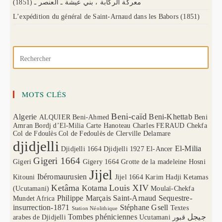
(1851) معركة الركابة ، بني عيشة ـ العنصر ـ
L’expédition du général de Saint-Arnaud dans les Babors (1851)
MOTS CLÉS
Beni-caïd
Algerie
Beni-Khettab
ALQUIER
Beni-Ahmed
Beni
Amran
Bordj d’El-Milia
Carte Hanoteau
Charles FERAUD
Chekfa
Col de Fdoulès
Col de Fedoulès
de Clerville
Delamare
djidjelli
El-Milia
Djidjelli 1664
Djidjelli 1927
El-Ancer
Gigeri 1664
Gigeri
Gigery 1664
Grotte de la madeleine
Hosni
Jijel
Ibéromaurusien
Kitouni
Jijel 1664
Karim Hadji
Ketamas
Ketâma
Louis XIV
Kotama
(Ucutamani)
Moulaï-Chekfa
Philippe Marçais
Saint-Arnaud
Sequestre-
Mundet Africa
insurrection-1871
Stéphane Gsell
Textes
Station Néolithique
Tombes phéniciennes
جيجل
arabes de Djidjelli
Ucutamani
قبور