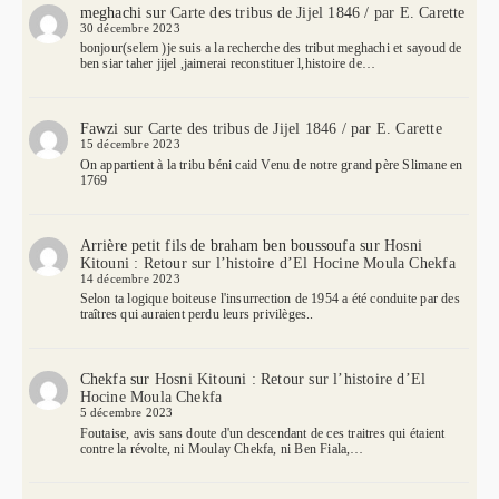
meghachi
sur
Carte des tribus de Jijel 1846 / par E. Carette
30 décembre 2023
bonjour(selem )je suis a la recherche des tribut meghachi et sayoud de
ben siar taher jijel ,jaimerai reconstituer l,histoire de…
Fawzi
sur
Carte des tribus de Jijel 1846 / par E. Carette
15 décembre 2023
On appartient à la tribu béni caid Venu de notre grand père Slimane en
1769
Arrière petit fils de braham ben boussoufa
sur
Hosni
Kitouni : Retour sur l’histoire d’El Hocine Moula Chekfa
14 décembre 2023
Selon ta logique boiteuse l'insurrection de 1954 a été conduite par des
traîtres qui auraient perdu leurs privilèges..
Chekfa
sur
Hosni Kitouni : Retour sur l’histoire d’El
Hocine Moula Chekfa
5 décembre 2023
Foutaise, avis sans doute d'un descendant de ces traitres qui étaient
contre la révolte, ni Moulay Chekfa, ni Ben Fiala,…