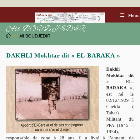
Skip
to
content
Menu
Ali BOUDJEDIR
>>
Ali BOUDJEDIR
DAKHLI Mokhtar dit « EL-BARAKA »
Dakhli
Mokhtar dit
« EL-
BARAKA »,
est né le
02/12/1929 à
Chekfa (
Taher).
Militant du
PPA (1945 –
1954),
responsable de zone à 28 ans, il a livré à l’ennemi de