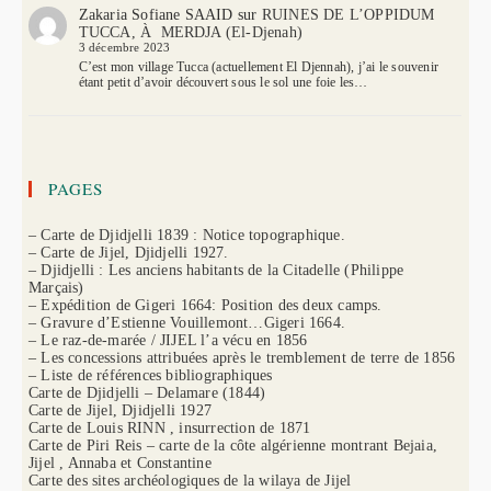
Zakaria Sofiane SAAID
sur
RUINES DE L’OPPIDUM
TUCCA, À MERDJA (El-Djenah)
3 décembre 2023
C’est mon village Tucca (actuellement El Djennah), j’ai le souvenir
étant petit d’avoir découvert sous le sol une foie les…
PAGES
– Carte de Djidjelli 1839 : Notice topographique.
– Carte de Jijel, Djidjelli 1927.
– Djidjelli : Les anciens habitants de la Citadelle (Philippe
Marçais)
– Expédition de Gigeri 1664: Position des deux camps.
– Gravure d’Estienne Vouillemont…Gigeri 1664.
– Le raz-de-marée / JIJEL l’a vécu en 1856
– Les concessions attribuées après le tremblement de terre de 1856
– Liste de références bibliographiques
Carte de Djidjelli – Delamare (1844)
Carte de Jijel, Djidjelli 1927
Carte de Louis RINN , insurrection de 1871
Carte de Piri Reis – carte de la côte algérienne montrant Bejaia,
Jijel , Annaba et Constantine
Carte des sites archéologiques de la wilaya de Jijel