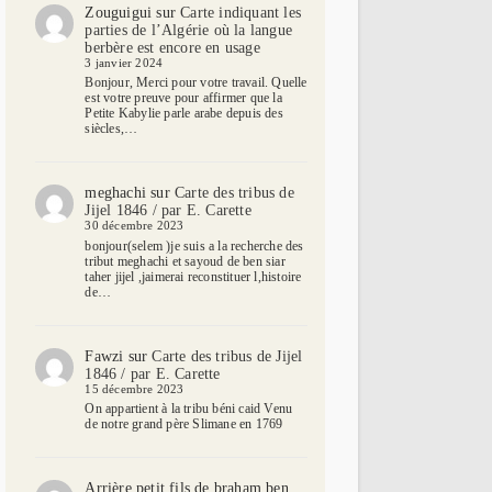
Zouguigui
sur
Carte indiquant les
parties de l’Algérie où la langue
berbère est encore en usage
3 janvier 2024
Bonjour, Merci pour votre travail. Quelle
est votre preuve pour affirmer que la
Petite Kabylie parle arabe depuis des
siècles,…
meghachi
sur
Carte des tribus de
Jijel 1846 / par E. Carette
30 décembre 2023
bonjour(selem )je suis a la recherche des
tribut meghachi et sayoud de ben siar
taher jijel ,jaimerai reconstituer l,histoire
de…
Fawzi
sur
Carte des tribus de Jijel
1846 / par E. Carette
15 décembre 2023
On appartient à la tribu béni caid Venu
de notre grand père Slimane en 1769
Arrière petit fils de braham ben