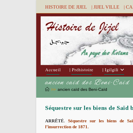
Skip
HISTOIRE DE JIJEL
| JIJEL VILLE
| C
to
content
Accueil
| Préhistoire
| Igilgili
ancien caïd des Beni-Caïd
>>
ancien caïd des Beni-Caïd
Séquestre sur les biens de Saïd 
ARRÊTÉ
.
Séquestre sur les biens de
Sa
l’insurrection de 1871.