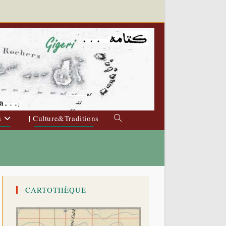
s
| Culture&Traditions
Toggle
website
search
CARTOTHÈQUE