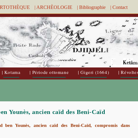
ARTOTHÈQUE
| ARCHÈOLOGIE
| Bibliographie
| Contact
| Kotama
| Période ottomane
| Gigeri (1664)
| Révolte
ben Younès, ancien caïd des Beni-Caïd
ïd ben Younès
, ancien caïd des Beni-Caïd, compromis dans