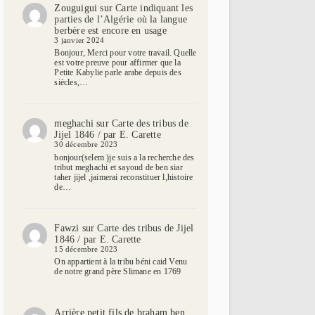
Zouguigui
sur
Carte indiquant les
parties de l’Algérie où la langue
berbère est encore en usage
3 janvier 2024
Bonjour, Merci pour votre travail. Quelle
est votre preuve pour affirmer que la
Petite Kabylie parle arabe depuis des
siècles,…
meghachi
sur
Carte des tribus de
Jijel 1846 / par E. Carette
30 décembre 2023
bonjour(selem )je suis a la recherche des
tribut meghachi et sayoud de ben siar
taher jijel ,jaimerai reconstituer l,histoire
de…
Fawzi
sur
Carte des tribus de Jijel
1846 / par E. Carette
15 décembre 2023
On appartient à la tribu béni caid Venu
de notre grand père Slimane en 1769
Arrière petit fils de braham ben