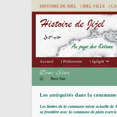
Skip
HISTOIRE DE JIJEL
| JIJEL VILLE
| C
to
content
Accueil
| Préhistoire
| Igilgili
Beni-Siar
>>
Beni-Siar
Les antiquités dans la commune
Les limites de la commune mixte actuelle de Ta
sa frontière avec la commune de plein exerci