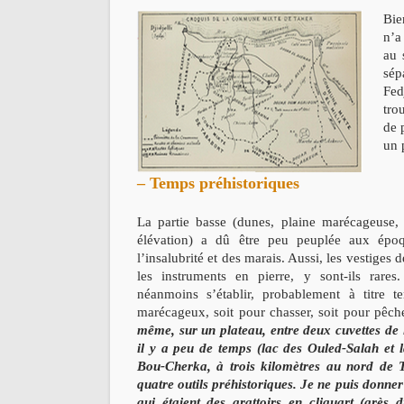
Bie
n’a
au 
sép
Fed
tro
de 
un 
– Temps préhistoriques
La partie basse (dunes, plaine marécageuse, 
élévation) a dû être peu peuplée aux époq
l’insalubrité et des marais. Aussi, les vestiges
les instruments en pierre, y sont-ils rar
néanmoins s’établir, probablement à titre t
marécageux, soit pour chasser, soit pour pêch
même, sur un plateau, entre deux cuvettes de 
il y a peu de temps (lac des Ouled-Salah et l
Bou-Cherka, à trois kilomètres au nord de Ta
quatre outils préhistoriques. Je ne puis donne
qui étaient des grattoirs en cliquart (grès