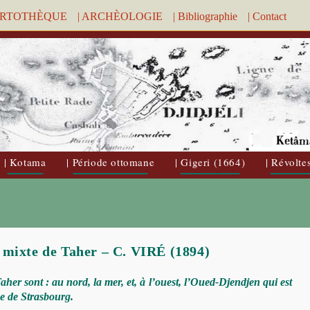
ARTOTHÈQUE
| ARCHÈOLOGIE
| Bibliographie
| Contact
| Kotama
| Période ottomane
| Gigeri (1664)
| Révolte
 mixte de Taher – C. VIRÉ (1894)
her sont : au nord, la mer, et, à l’ouest, l’Oued-Djendjen qui est
ce de Strasbourg.