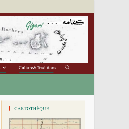
s
| Culture&Traditions
Toggle
website
search
CARTOTHÈQUE