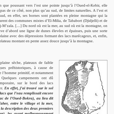
n que poussant vers l’est une pointe jusqu’à l’Oued-el-Kebir, elle
 pas de ce côté, non plus qu’au sud, de limites naturelles. A l’est et
sud, en effet, ses bornes sont plantées en pleine montagne qui la
arent des communes mixtes d’El-Milia, de Tababort (Djidjelli) et de
j-M’zala. […] Du nord où est la mer, au sud où est la montagne, on
uve d’abord une ligne de dunes élevées et épaisses, puis une sorte
plaine avec des dépressions formant des lacs marécageux, et, enfin,
plateau montant en pente assez douce jusqu’à la montagne.
plaine sèche, plateaux de faible
ues préhistoriques, à cause de
 de l’homme primitif, et notamment
es. Quelques campements ont dû
emporaire, sur le bord des lacs
er.
En effet, j’ai trouvé sur le sol
lacs que l’eau remplissait encore
ac de l’Oued-Bokra), au lieu dit
her, entre le village et la mer,
r la description des deux premiers
 dur), les ayant malheureusement