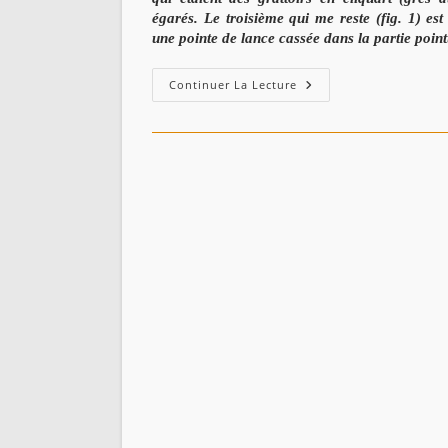
égarés.
Le troisième qui me reste
(fig. 1) est
une
pointe de lance cassée dans la partie point
Les
Continuer La Lecture
Antiquités
Dans
La
Commune
Mixte
De
Taher
–
C.
VIRÉ
(1894)