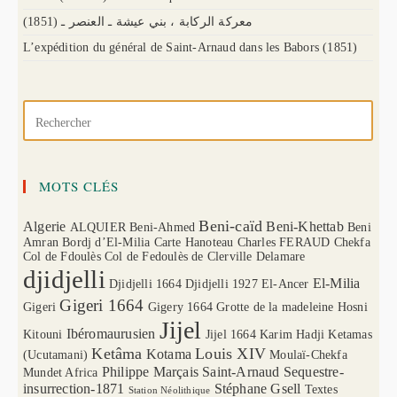
(1851) معركة الركابة ، بني عيشة ـ العنصر ـ
L’expédition du général de Saint-Arnaud dans les Babors (1851)
MOTS CLÉS
Beni-caïd
Algerie
Beni-Khettab
ALQUIER
Beni-Ahmed
Beni
Amran
Bordj d’El-Milia
Carte Hanoteau
Charles FERAUD
Chekfa
Col de Fdoulès
Col de Fedoulès
de Clerville
Delamare
djidjelli
El-Milia
Djidjelli 1664
Djidjelli 1927
El-Ancer
Gigeri 1664
Gigeri
Gigery 1664
Grotte de la madeleine
Hosni
Jijel
Ibéromaurusien
Kitouni
Jijel 1664
Karim Hadji
Ketamas
Ketâma
Louis XIV
Kotama
(Ucutamani)
Moulaï-Chekfa
Philippe Marçais
Saint-Arnaud
Sequestre-
Mundet Africa
insurrection-1871
Stéphane Gsell
Textes
Station Néolithique