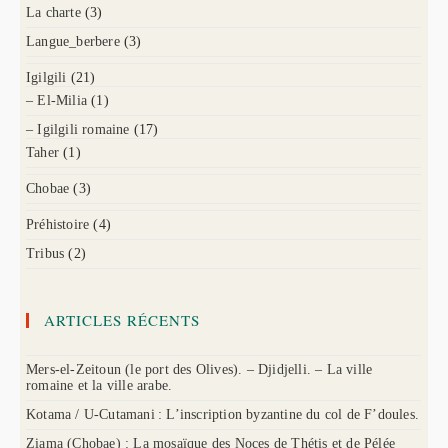
La charte
(3)
Langue_berbere
(3)
Igilgili
(21)
– El-Milia
(1)
– Igilgili romaine
(17)
Taher
(1)
Chobae
(3)
Préhistoire
(4)
Tribus
(2)
ARTICLES RÉCENTS
Mers-el-Zeitoun (le port des Olives). – Djidjelli. – La ville
romaine et la ville arabe.
Kotama / U-Cutamani : L’inscription byzantine du col de F’doules.
Ziama (Chobae) : La mosaïque des Noces de Thétis et de Pélée