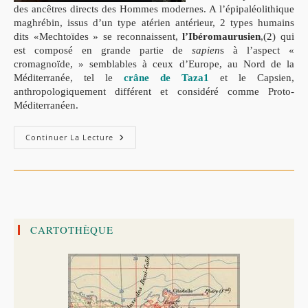
des ancêtres directs des Hommes modernes. A l’épipaléolithique
maghrébin, issus d’un type atérien antérieur, 2 types humains
dits «Mechtoïdes » se reconnaissent,
l’Ibéromaurusien
,(2) qui
est composé en grande partie de
sapien
s à l’aspect «
cromagnoïde, » semblables à ceux d’Europe, au Nord de la
Méditerranée, tel le
crâne de Taza1
et le Capsien,
anthropologiquement différent et considéré comme Proto-
Méditerranéen.
Crâne
Continuer La Lecture
Ibéromaurusien
De
La
Grotte
De
Taza
(Jijel)
CARTOTHÈQUE