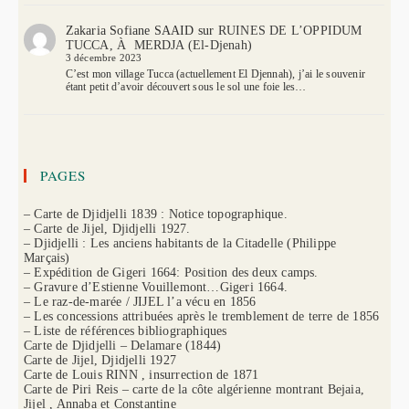
Zakaria Sofiane SAAID
sur
RUINES DE L’OPPIDUM
TUCCA, À MERDJA (El-Djenah)
3 décembre 2023
C’est mon village Tucca (actuellement El Djennah), j’ai le souvenir
étant petit d’avoir découvert sous le sol une foie les…
PAGES
– Carte de Djidjelli 1839 : Notice topographique.
– Carte de Jijel, Djidjelli 1927.
– Djidjelli : Les anciens habitants de la Citadelle (Philippe
Marçais)
– Expédition de Gigeri 1664: Position des deux camps.
– Gravure d’Estienne Vouillemont…Gigeri 1664.
– Le raz-de-marée / JIJEL l’a vécu en 1856
– Les concessions attribuées après le tremblement de terre de 1856
– Liste de références bibliographiques
Carte de Djidjelli – Delamare (1844)
Carte de Jijel, Djidjelli 1927
Carte de Louis RINN , insurrection de 1871
Carte de Piri Reis – carte de la côte algérienne montrant Bejaia,
Jijel , Annaba et Constantine