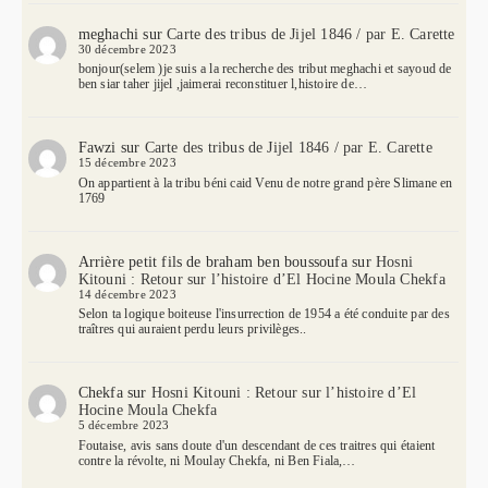
meghachi
sur
Carte des tribus de Jijel 1846 / par E. Carette
30 décembre 2023
bonjour(selem )je suis a la recherche des tribut meghachi et sayoud de
ben siar taher jijel ,jaimerai reconstituer l,histoire de…
Fawzi
sur
Carte des tribus de Jijel 1846 / par E. Carette
15 décembre 2023
On appartient à la tribu béni caid Venu de notre grand père Slimane en
1769
Arrière petit fils de braham ben boussoufa
sur
Hosni
Kitouni : Retour sur l’histoire d’El Hocine Moula Chekfa
14 décembre 2023
Selon ta logique boiteuse l'insurrection de 1954 a été conduite par des
traîtres qui auraient perdu leurs privilèges..
Chekfa
sur
Hosni Kitouni : Retour sur l’histoire d’El
Hocine Moula Chekfa
5 décembre 2023
Foutaise, avis sans doute d'un descendant de ces traitres qui étaient
contre la révolte, ni Moulay Chekfa, ni Ben Fiala,…