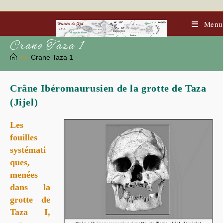
Skip
to
content
Menu
Crane Taza 1
>>
Crane Taza 1
Crâne Ibéromaurusien de la grotte de Taza
(Jijel)
Les
fouilles
systémati
ques,
menées
dans la
grotte de
Taza I
,