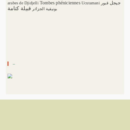
Tombes phéniciennes
جيجل
arabes de Djidjelli
Ucutamani
قبور
قبيلة كتامة
بونيقية الجزائر
–