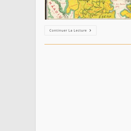
Djidjelli
Continuer La Lecture
–
1949
:
Limites
Administratives