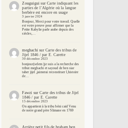
Zouguigui
sur
Carte indiquant les
parties de l’Algérie où la langue
berbère est encore en usage
3 janvier 2024
Bonjour, Merci pour votre travail. Quelle
est votre preuve pour affirmer que la
Petite Kabylie parle arabe depuis des
siècles,…
meghachi
sur
Carte des tribus de
Jijel 1846 / par E. Carette
30 décembre 2023
bonjour(selem )je suis a la recherche des
tribut meghachi et sayoud de ben siar
taher jijel ,jaimerai reconstituer l,histoire
de…
Fawzi
sur
Carte des tribus de Jijel
1846 / par E. Carette
15 décembre 2023
On appartient à la tribu béni caid Venu
de notre grand père Slimane en 1769
Arrière petit fils de braham ben