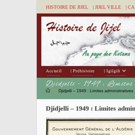
Skip
HISTOIRE DE JIJEL
| JIJEL VILLE
| C
to
content
Accueil
| Préhistoire
| Igilgili
Djidjelli – 1949 : Limites
>>
Djidjelli – 1949 : Limites administratives
Djidjelli – 1949 : Limites admin