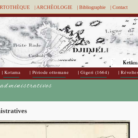
ARTOTHÈQUE
| ARCHÈOLOGIE
| Bibliographie
| Contact
| Kotama
| Période ottomane
| Gigeri (1664)
| Révolte
 administratives
istratives