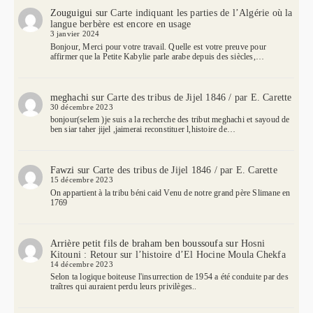
Zouguigui
sur
Carte indiquant les parties de l’Algérie où la
langue berbère est encore en usage
3 janvier 2024
Bonjour, Merci pour votre travail. Quelle est votre preuve pour
affirmer que la Petite Kabylie parle arabe depuis des siècles,…
meghachi
sur
Carte des tribus de Jijel 1846 / par E. Carette
30 décembre 2023
bonjour(selem )je suis a la recherche des tribut meghachi et sayoud de
ben siar taher jijel ,jaimerai reconstituer l,histoire de…
Fawzi
sur
Carte des tribus de Jijel 1846 / par E. Carette
15 décembre 2023
On appartient à la tribu béni caid Venu de notre grand père Slimane en
1769
Arrière petit fils de braham ben boussoufa
sur
Hosni
Kitouni : Retour sur l’histoire d’El Hocine Moula Chekfa
14 décembre 2023
Selon ta logique boiteuse l'insurrection de 1954 a été conduite par des
traîtres qui auraient perdu leurs privilèges..