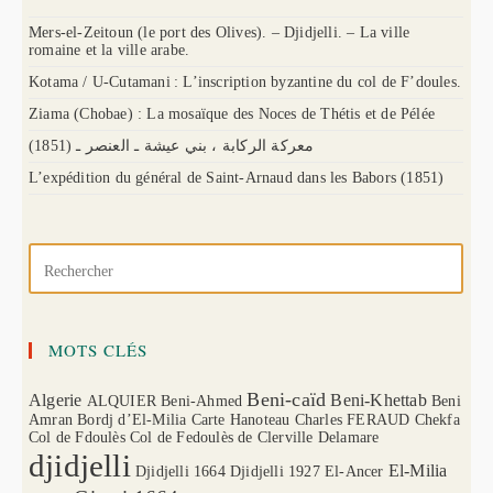
Mers-el-Zeitoun (le port des Olives). – Djidjelli. – La ville
romaine et la ville arabe.
Kotama / U-Cutamani : L’inscription byzantine du col de F’doules.
Ziama (Chobae) : La mosaïque des Noces de Thétis et de Pélée
(1851) معركة الركابة ، بني عيشة ـ العنصر ـ
L’expédition du général de Saint-Arnaud dans les Babors (1851)
MOTS CLÉS
Beni-caïd
Algerie
Beni-Khettab
ALQUIER
Beni-Ahmed
Beni
Amran
Bordj d’El-Milia
Carte Hanoteau
Charles FERAUD
Chekfa
Col de Fdoulès
Col de Fedoulès
de Clerville
Delamare
djidjelli
El-Milia
Djidjelli 1664
Djidjelli 1927
El-Ancer