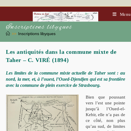
Skip
to
content
Menu
Inscriptions libyques
>>
Inscriptions libyques
Les antiquités dans la commune mixte de
Taher – C. VIRÉ (1894)
Les limites de la commune mixte actuelle de Taher sont : au
nord, la mer, et, à l’ouest, l’Oued-Djendjen qui est sa frontière
avec la commune de plein exercice de Strasbourg.
Bien que poussant
vers l’est une pointe
jusqu’à l’Oued-el-
Kebir, elle n’a pas de
ce côté, non plus
qu’au sud, de limites