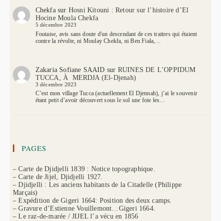
Chekfa
sur
Hosni Kitouni : Retour sur l’histoire d’El
Hocine Moula Chekfa
5 décembre 2023
Foutaise, avis sans doute d'un descendant de ces traitres qui étaient
contre la révolte, ni Moulay Chekfa, ni Ben Fiala,…
Zakaria Sofiane SAAID
sur
RUINES DE L’OPPIDUM
TUCCA, À MERDJA (El-Djenah)
3 décembre 2023
C’est mon village Tucca (actuellement El Djennah), j’ai le souvenir
étant petit d’avoir découvert sous le sol une foie les…
PAGES
– Carte de Djidjelli 1839 : Notice topographique.
– Carte de Jijel, Djidjelli 1927.
– Djidjelli : Les anciens habitants de la Citadelle (Philippe
Marçais)
– Expédition de Gigeri 1664: Position des deux camps.
– Gravure d’Estienne Vouillemont…Gigeri 1664.
– Le raz-de-marée / JIJEL l’a vécu en 1856