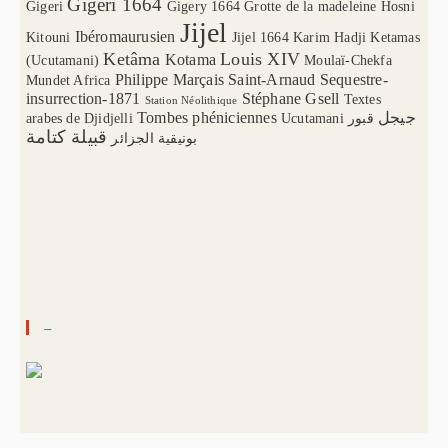
Gigeri 1664
Gigeri
Gigery 1664
Grotte de la madeleine
Hosni
Jijel
Ibéromaurusien
Kitouni
Jijel 1664
Karim Hadji
Ketamas
Ketâma
Louis XIV
Kotama
(Ucutamani)
Moulaï-Chekfa
Philippe Marçais
Saint-Arnaud
Sequestre-
Mundet Africa
insurrection-1871
Stéphane Gsell
Textes
Station Néolithique
Tombes phéniciennes
جيجل
arabes de Djidjelli
Ucutamani
قبور
قبيلة كتامة
بونيقية الجزائر
–