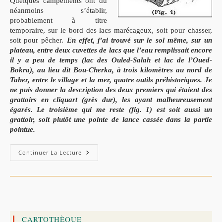
Quelques campements ont dû
néanmoins s’établir,
probablement à titre
temporaire, sur le bord des lacs marécageux, soit pour chasser,
soit pour pêcher.
En effet, j’ai trouvé sur le sol même, sur un
plateau, entre deux cuvettes de lacs que l’eau remplissait encore
il y a peu de temps (lac des Ouled-Salah et lac de l’Oued-
Bokra), au lieu dit Bou-Cherka, à trois kilomètres au nord de
Taher, entre le village et la mer, quatre outils préhistoriques. Je
ne puis donner la description des deux premiers qui étaient des
grattoirs en cliquart (grès dur), les ayant malheureusement
égarés.
Le troisième qui me reste
(fig. 1) est soit aussi un
grattoir, soit plutôt une
pointe de lance cassée dans la partie
pointue.
Les
Continuer La Lecture
Antiquités
Dans
La
Commune
Mixte
De
Taher
–
C.
CARTOTHÈQUE
VIRÉ