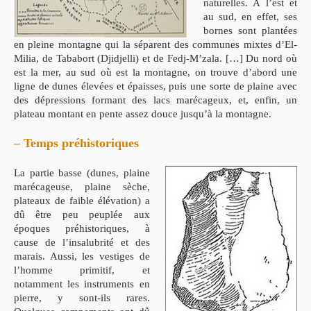
naturelles. A l’est et
au sud, en effet, ses
bornes sont plantées
en pleine montagne qui la séparent des communes mixtes d’El-
Milia, de Tababort (Djidjelli) et de Fedj-M’zala. […] Du nord où
est la mer, au sud où est la montagne, on trouve d’abord une
ligne de dunes élevées et épaisses, puis une sorte de plaine avec
des dépressions formant des lacs marécageux, et, enfin, un
plateau montant en pente assez douce jusqu’à la montagne.
– Temps préhistoriques
La partie basse (dunes, plaine
marécageuse, plaine sèche,
plateaux de faible élévation) a
dû être peu peuplée aux
époques préhistoriques, à
cause de l’insalubrité et des
marais. Aussi, les vestiges de
l’homme primitif, et
notamment les instruments en
pierre, y sont-ils rares.