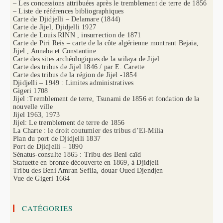
– Les concessions attribuées après le tremblement de terre de 1856
– Liste de références bibliographiques
Carte de Djidjelli – Delamare (1844)
Carte de Jijel, Djidjelli 1927
Carte de Louis RINN , insurrection de 1871
Carte de Piri Reis – carte de la côte algérienne montrant Bejaia,
Jijel , Annaba et Constantine
Carte des sites archéologiques de la wilaya de Jijel
Carte des tribus de Jijel 1846 / par E. Carette
Carte des tribus de la région de Jijel -1854
Djidjelli – 1949 : Limites administratives
Gigeri 1708
Jijel :Tremblement de terre, Tsunami de 1856 et fondation de la
nouvelle ville
Jijel 1963, 1973
Jijel: Le tremblement de terre de 1856
La Charte : le droit coutumier des tribus d’El-Milia
Plan du port de Djidjelli 1837
Port de Djidjelli – 1890
Sénatus-consulte 1865 : Tribu des Beni caïd
Statuette en bronze découverte en 1869, à Djidjeli
Tribu des Beni Amran Seflia, douar Oued Djendjen
Vue de Gigeri 1664
CATÉGORIES