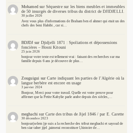
Mohamed
sur
Séquestre sur les biens meubles et immeubles
de 50 insurgés de diverses tribus du district de DJIDJELLI.
30 juillet 2026
Avez vous plus d'informations de Braham ben el ahmer qui etait un des
chefs des beni Habibi , car si…
BDJDJ
sur
Djidjelli 1871 : Spoliations et dépossessions
foncières – Hosni Kitouni
25 juin 2026
bonjour votre texte est tellement vrai : faisant des recherches sur ma
famille depuis 6 ans je découvre de plus…
Zouguigui
sur
Carte indiquant les parties de l’Algérie où la
langue berbère est encore en usage
3 janvier 2024
Bonjour, Merci pour votre travail. Quelle est votre preuve pour
affirmer que la Petite Kabylie parle arabe depuis des siècles,…
meghachi
sur
Carte des tribus de Jijel 1846 / par E. Carette
30 décembre 2023
bonjour(selem )je suis a la recherche des tribut meghachi et sayoud de
ben siar taher jijel ,jaimerai reconstituer l,histoire de…