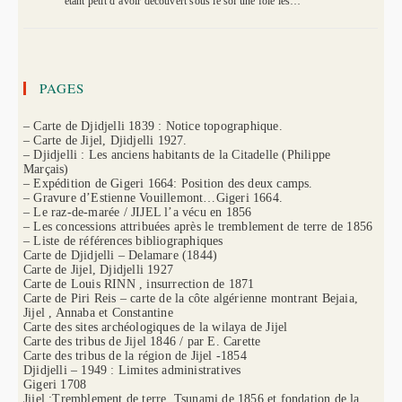
étant petit d’avoir découvert sous le sol une foie les…
PAGES
– Carte de Djidjelli 1839 : Notice topographique.
– Carte de Jijel, Djidjelli 1927.
– Djidjelli : Les anciens habitants de la Citadelle (Philippe
Marçais)
– Expédition de Gigeri 1664: Position des deux camps.
– Gravure d’Estienne Vouillemont…Gigeri 1664.
– Le raz-de-marée / JIJEL l’a vécu en 1856
– Les concessions attribuées après le tremblement de terre de 1856
– Liste de références bibliographiques
Carte de Djidjelli – Delamare (1844)
Carte de Jijel, Djidjelli 1927
Carte de Louis RINN , insurrection de 1871
Carte de Piri Reis – carte de la côte algérienne montrant Bejaia,
Jijel , Annaba et Constantine
Carte des sites archéologiques de la wilaya de Jijel
Carte des tribus de Jijel 1846 / par E. Carette
Carte des tribus de la région de Jijel -1854
Djidjelli – 1949 : Limites administratives
Gigeri 1708
Jijel :Tremblement de terre, Tsunami de 1856 et fondation de la