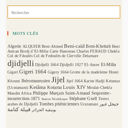
MOTS CLÉS
Beni-caïd
Algerie
Beni-Khettab
ALQUIER
Beni-Ahmed
Beni
Amran
Bordj d’El-Milia
Carte Hanoteau
Charles FERAUD
Chekfa
Col de Fdoulès
Col de Fedoulès
de Clerville
Delamare
djidjelli
El-Milia
Djidjelli 1664
Djidjelli 1927
El-Ancer
Gigeri 1664
Gigeri
Gigery 1664
Grotte de la madeleine
Hosni
Jijel
Ibéromaurusien
Kitouni
Jijel 1664
Karim Hadji
Ketamas
Ketâma
Louis XIV
Kotama
(Ucutamani)
Moulaï-Chekfa
Philippe Marçais
Saint-Arnaud
Sequestre-
Mundet Africa
insurrection-1871
Stéphane Gsell
Textes
Station Néolithique
Tombes phéniciennes
جيجل
arabes de Djidjelli
Ucutamani
قبور
قبيلة كتامة
بونيقية الجزائر