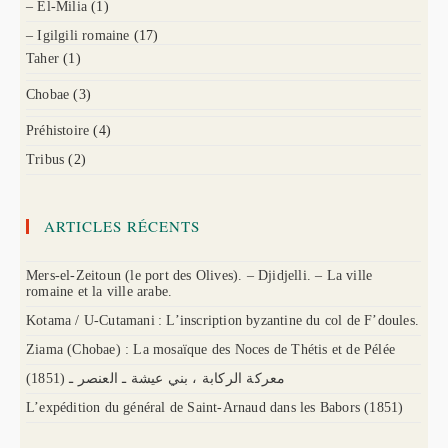
– El-Milia
(1)
– Igilgili romaine
(17)
Taher
(1)
Chobae
(3)
Préhistoire
(4)
Tribus
(2)
ARTICLES RÉCENTS
Mers-el-Zeitoun (le port des Olives). – Djidjelli. – La ville
romaine et la ville arabe.
Kotama / U-Cutamani : L’inscription byzantine du col de F’doules.
Ziama (Chobae) : La mosaïque des Noces de Thétis et de Pélée
(1851) معركة الركابة ، بني عيشة ـ العنصر ـ
L’expédition du général de Saint-Arnaud dans les Babors (1851)