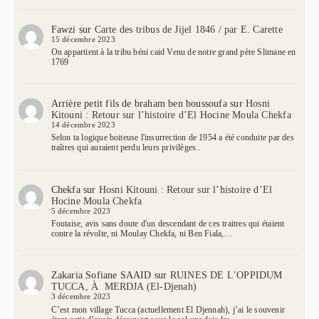
Fawzi
sur
Carte des tribus de Jijel 1846 / par E. Carette
15 décembre 2023
On appartient à la tribu béni caid Venu de notre grand père Slimane en
1769
Arrière petit fils de braham ben boussoufa
sur
Hosni
Kitouni : Retour sur l’histoire d’El Hocine Moula Chekfa
14 décembre 2023
Selon ta logique boiteuse l'insurrection de 1954 a été conduite par des
traîtres qui auraient perdu leurs privilèges..
Chekfa
sur
Hosni Kitouni : Retour sur l’histoire d’El
Hocine Moula Chekfa
5 décembre 2023
Foutaise, avis sans doute d'un descendant de ces traitres qui étaient
contre la révolte, ni Moulay Chekfa, ni Ben Fiala,…
Zakaria Sofiane SAAID
sur
RUINES DE L’OPPIDUM
TUCCA, À MERDJA (El-Djenah)
3 décembre 2023
C’est mon village Tucca (actuellement El Djennah), j’ai le souvenir