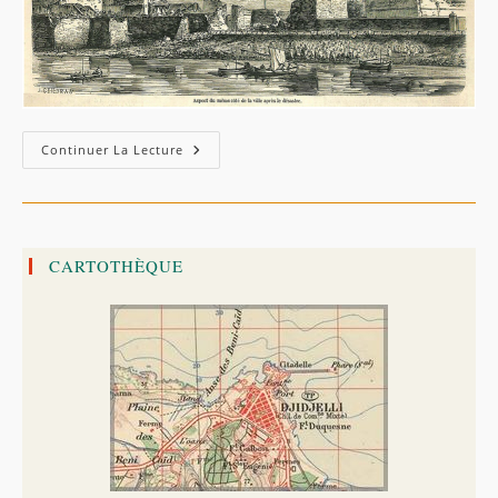
Jijel:
Continuer La Lecture
Le
Tremblement
De
Terre
De
1856
CARTOTHÈQUE