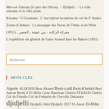
Mers-el-Zeitoun (le port des Olives). – Djidjelli. – La ville
romaine et la ville arabe.
Kotama / U-Cutamani : L’inscription byzantine du col de F’doules.
Ziama (Chobae) : La mosaïque des Noces de Thétis et de Pélée
(1851) معركة الركابة ، بني عيشة ـ العنصر ـ
L’expédition du général de Saint-Arnaud dans les Babors (1851)
MOTS CLÉS
Beni-caïd
Algerie
Beni-Khettab
ALQUIER
Beni-Ahmed
Beni
Amran
Bordj d’El-Milia
Carte Hanoteau
Charles FERAUD
Chekfa
Col de Fdoulès
Col de Fedoulès
de Clerville
Delamare
djidjelli
El-Milia
Djidjelli 1664
Djidjelli 1927
El-Ancer