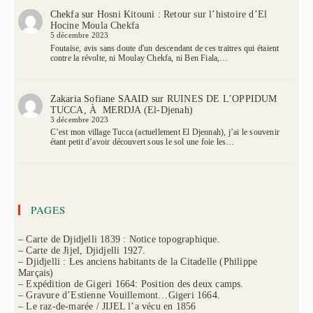
Chekfa
sur
Hosni Kitouni : Retour sur l’histoire d’El
Hocine Moula Chekfa
5 décembre 2023
Foutaise, avis sans doute d'un descendant de ces traitres qui étaient
contre la révolte, ni Moulay Chekfa, ni Ben Fiala,…
Zakaria Sofiane SAAID
sur
RUINES DE L’OPPIDUM
TUCCA, À MERDJA (El-Djenah)
3 décembre 2023
C’est mon village Tucca (actuellement El Djennah), j’ai le souvenir
étant petit d’avoir découvert sous le sol une foie les…
PAGES
– Carte de Djidjelli 1839 : Notice topographique.
– Carte de Jijel, Djidjelli 1927.
– Djidjelli : Les anciens habitants de la Citadelle (Philippe
Marçais)
– Expédition de Gigeri 1664: Position des deux camps.
– Gravure d’Estienne Vouillemont…Gigeri 1664.
– Le raz-de-marée / JIJEL l’a vécu en 1856