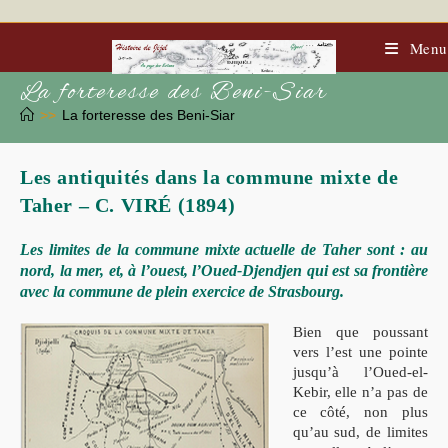
Skip
to
content
Menu
La forteresse des Beni-Siar
>>
La forteresse des Beni-Siar
Les antiquités dans la commune mixte de
Taher – C. VIRÉ (1894)
Les limites de la commune mixte actuelle de Taher sont : au
nord, la mer, et, à l’ouest, l’Oued-Djendjen qui est sa frontière
avec la commune de plein exercice de Strasbourg.
Bien que poussant
vers l’est une pointe
jusqu’à l’Oued-el-
Kebir, elle n’a pas de
ce côté, non plus
qu’au sud, de limites