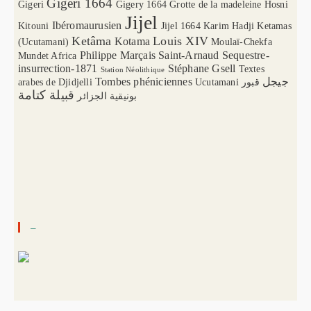
Gigeri 1664
Gigeri
Gigery 1664
Grotte de la madeleine
Hosni
Jijel
Ibéromaurusien
Kitouni
Jijel 1664
Karim Hadji
Ketamas
Ketâma
Louis XIV
Kotama
(Ucutamani)
Moulaï-Chekfa
Philippe Marçais
Saint-Arnaud
Sequestre-
Mundet Africa
insurrection-1871
Stéphane Gsell
Textes
Station Néolithique
Tombes phéniciennes
جيجل
arabes de Djidjelli
Ucutamani
قبور
قبيلة كتامة
بونيقية الجزائر
–