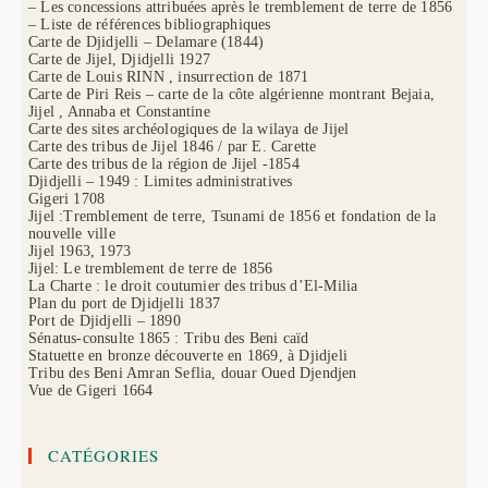
– Les concessions attribuées après le tremblement de terre de 1856
– Liste de références bibliographiques
Carte de Djidjelli – Delamare (1844)
Carte de Jijel, Djidjelli 1927
Carte de Louis RINN , insurrection de 1871
Carte de Piri Reis – carte de la côte algérienne montrant Bejaia,
Jijel , Annaba et Constantine
Carte des sites archéologiques de la wilaya de Jijel
Carte des tribus de Jijel 1846 / par E. Carette
Carte des tribus de la région de Jijel -1854
Djidjelli – 1949 : Limites administratives
Gigeri 1708
Jijel :Tremblement de terre, Tsunami de 1856 et fondation de la
nouvelle ville
Jijel 1963, 1973
Jijel: Le tremblement de terre de 1856
La Charte : le droit coutumier des tribus d’El-Milia
Plan du port de Djidjelli 1837
Port de Djidjelli – 1890
Sénatus-consulte 1865 : Tribu des Beni caïd
Statuette en bronze découverte en 1869, à Djidjeli
Tribu des Beni Amran Seflia, douar Oued Djendjen
Vue de Gigeri 1664
CATÉGORIES