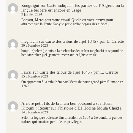
Zouguigui
sur
Carte indiquant les parties de l’Algérie où la
langue berbère est encore en usage
3 janvier 2024
Bonjour, Merci pour votre travail. Quelle est votre preuve pour
affirmer que la Petite Kabylie parle arabe depuis des siècles,…
meghachi
sur
Carte des tribus de Jijel 1846 / par E. Carette
30 décembre 2023
bonjour(selem )je suis a la recherche des tribut meghachi et sayoud de
ben siar taher jijel ,jaimerai reconstituer l,histoire de…
Fawzi
sur
Carte des tribus de Jijel 1846 / par E. Carette
15 décembre 2023
On appartient à la tribu béni caid Venu de notre grand père Slimane en
1769
Arrière petit fils de braham ben boussoufa
sur
Hosni
Kitouni : Retour sur l’histoire d’El Hocine Moula Chekfa
14 décembre 2023
Selon ta logique boiteuse l'insurrection de 1954 a été conduite par des
traîtres qui auraient perdu leurs privilèges..