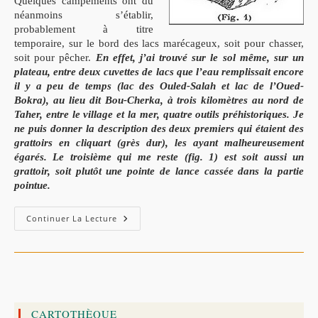
Quelques campements ont dû
néanmoins s’établir,
probablement à titre
temporaire, sur le bord des lacs marécageux, soit pour chasser,
soit pour pêcher.
En effet, j’ai trouvé sur le sol même, sur un
plateau, entre deux cuvettes de lacs que l’eau remplissait encore
il y a peu de temps (lac des Ouled-Salah et lac de l’Oued-
Bokra), au lieu dit Bou-Cherka, à trois kilomètres au nord de
Taher, entre le village et la mer, quatre outils préhistoriques. Je
ne puis donner la description des deux premiers qui étaient des
grattoirs en cliquart (grès dur), les ayant malheureusement
égarés.
Le troisième qui me reste
(fig. 1) est soit aussi un
grattoir, soit plutôt une
pointe de lance cassée dans la partie
pointue.
Les
Continuer La Lecture
Antiquités
Dans
La
Commune
Mixte
De
Taher
–
C.
CARTOTHÈQUE
VIRÉ