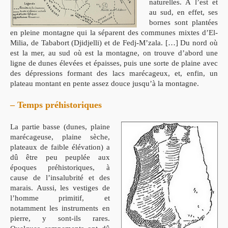
naturelles. A l’est et
au sud, en effet, ses
bornes sont plantées
en pleine montagne qui la séparent des communes mixtes d’El-
Milia, de Tababort (Djidjelli) et de Fedj-M’zala. […] Du nord où
est la mer, au sud où est la montagne, on trouve d’abord une
ligne de dunes élevées et épaisses, puis une sorte de plaine avec
des dépressions formant des lacs marécageux, et, enfin, un
plateau montant en pente assez douce jusqu’à la montagne.
– Temps préhistoriques
La partie basse (dunes, plaine
marécageuse, plaine sèche,
plateaux de faible élévation) a
dû être peu peuplée aux
époques préhistoriques, à
cause de l’insalubrité et des
marais. Aussi, les vestiges de
l’homme primitif, et
notamment les instruments en
pierre, y sont-ils rares.