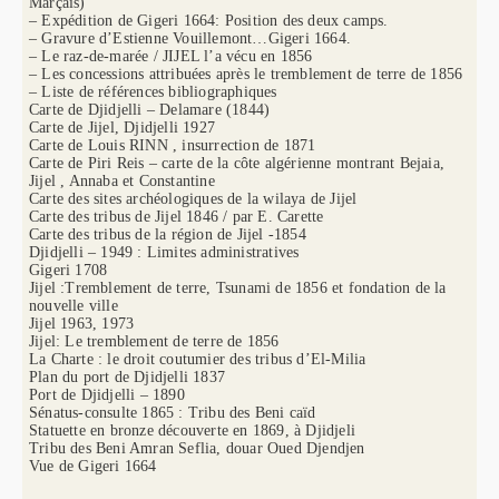
Marçais)
– Expédition de Gigeri 1664: Position des deux camps.
– Gravure d’Estienne Vouillemont…Gigeri 1664.
– Le raz-de-marée / JIJEL l’a vécu en 1856
– Les concessions attribuées après le tremblement de terre de 1856
– Liste de références bibliographiques
Carte de Djidjelli – Delamare (1844)
Carte de Jijel, Djidjelli 1927
Carte de Louis RINN , insurrection de 1871
Carte de Piri Reis – carte de la côte algérienne montrant Bejaia,
Jijel , Annaba et Constantine
Carte des sites archéologiques de la wilaya de Jijel
Carte des tribus de Jijel 1846 / par E. Carette
Carte des tribus de la région de Jijel -1854
Djidjelli – 1949 : Limites administratives
Gigeri 1708
Jijel :Tremblement de terre, Tsunami de 1856 et fondation de la
nouvelle ville
Jijel 1963, 1973
Jijel: Le tremblement de terre de 1856
La Charte : le droit coutumier des tribus d’El-Milia
Plan du port de Djidjelli 1837
Port de Djidjelli – 1890
Sénatus-consulte 1865 : Tribu des Beni caïd
Statuette en bronze découverte en 1869, à Djidjeli
Tribu des Beni Amran Seflia, douar Oued Djendjen
Vue de Gigeri 1664