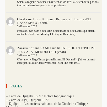
Selon ta logique boiteuse l'insurrection de 1954 a été conduite par des
traîtres qui auraient perdu leurs privilèges..
Chekfa
sur
Hosni Kitouni : Retour sur l’histoire d’El
Hocine Moula Chekfa
5 décembre 2023
Foutaise, avis sans doute d'un descendant de ces traitres qui étaient
contre la révolte, ni Moulay Chekfa, ni Ben Fiala,…
Zakaria Sofiane SAAID
sur
RUINES DE L’OPPIDUM
TUCCA, À MERDJA (El-Djenah)
3 décembre 2023
C’est mon village Tucca (actuellement El Djennah), j’ai le souvenir
étant petit d’avoir découvert sous le sol une foie les…
PAGES
– Carte de Djidjelli 1839 : Notice topographique.
– Carte de Jijel, Djidjelli 1927.
– Djidjelli : Les anciens habitants de la Citadelle (Philippe