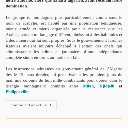
notre autorité, alors que Sahara algérien, avait reconnu notre
domination.
Le groupe de montagnes plus particulièrement connu sous le
nom de Kabylie, est habité par une population belliqueuse,
mieux armée et mieux organisée pour la résistance que les
Arabes, parlant un langage différent, obéissant à des habitudes et
à des mœurs qui lui sont propres. Sous le gouvernement turc, les
Kabyles avaient toujours échappé à l’action des chefs qui
administraient les tribus et jouissaient d’une indépendance
complète sinon en droit, au moins en fait.
Les instructions adressées au gouverneur général de l’Algérie
dès le 15 mars dernier, lui prescrivaient les premiers jours de
mai, une colonne de huit mille combattants pour opérer dans le
triangle montagneux compris entre
Milah
,
Djidjelli
et
Philippeville
.
L’expédition
Continuer La Lecture
Des
Babors
(1851)
:
Rapport