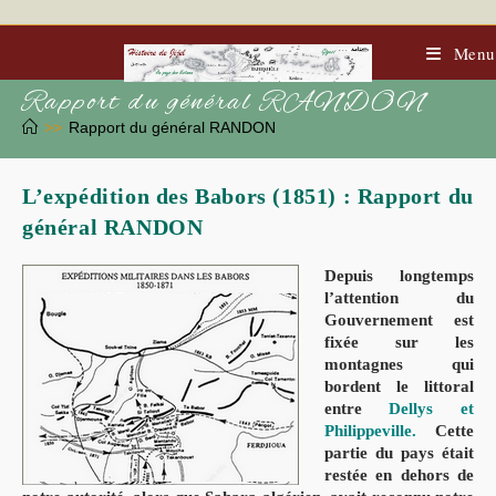
Skip
to
content
Menu
Rapport du général RANDON
>>
Rapport du général RANDON
L’expédition des Babors (1851) : Rapport du
général RANDON
Depuis longtemps
l’attention du
Gouvernement est
fixée sur les
montagnes qui
bordent le littoral
entre
Dellys et
Philippeville.
Cette
partie du pays était
restée en dehors de