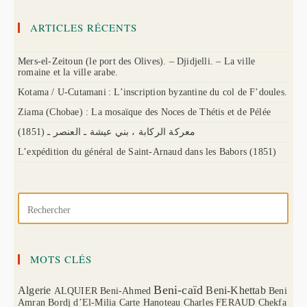
ARTICLES RÉCENTS
Mers-el-Zeitoun (le port des Olives). – Djidjelli. – La ville
romaine et la ville arabe.
Kotama / U-Cutamani : L’inscription byzantine du col de F’doules.
Ziama (Chobae) : La mosaïque des Noces de Thétis et de Pélée
(1851) معركة الركابة ، بني عيشة ـ العنصر ـ
L’expédition du général de Saint-Arnaud dans les Babors (1851)
MOTS CLÉS
Beni-caïd
Algerie
Beni-Khettab
ALQUIER
Beni-Ahmed
Beni
Amran
Bordj d’El-Milia
Carte Hanoteau
Charles FERAUD
Chekfa