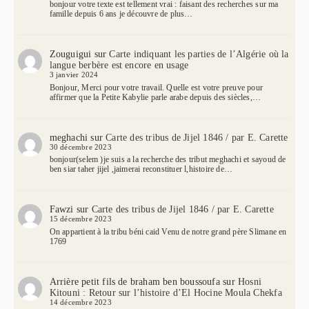
bonjour votre texte est tellement vrai : faisant des recherches sur ma
famille depuis 6 ans je découvre de plus…
Zouguigui
sur
Carte indiquant les parties de l’Algérie où la
langue berbère est encore en usage
3 janvier 2024
Bonjour, Merci pour votre travail. Quelle est votre preuve pour
affirmer que la Petite Kabylie parle arabe depuis des siècles,…
meghachi
sur
Carte des tribus de Jijel 1846 / par E. Carette
30 décembre 2023
bonjour(selem )je suis a la recherche des tribut meghachi et sayoud de
ben siar taher jijel ,jaimerai reconstituer l,histoire de…
Fawzi
sur
Carte des tribus de Jijel 1846 / par E. Carette
15 décembre 2023
On appartient à la tribu béni caid Venu de notre grand père Slimane en
1769
Arrière petit fils de braham ben boussoufa
sur
Hosni
Kitouni : Retour sur l’histoire d’El Hocine Moula Chekfa
14 décembre 2023