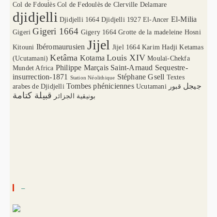
Col de Fdoulès
Col de Fedoulès
de Clerville
Delamare
djidjelli
El-Milia
Djidjelli 1664
Djidjelli 1927
El-Ancer
Gigeri 1664
Gigeri
Gigery 1664
Grotte de la madeleine
Hosni
Jijel
Ibéromaurusien
Kitouni
Jijel 1664
Karim Hadji
Ketamas
Ketâma
Louis XIV
Kotama
(Ucutamani)
Moulaï-Chekfa
Philippe Marçais
Saint-Arnaud
Sequestre-
Mundet Africa
insurrection-1871
Stéphane Gsell
Textes
Station Néolithique
Tombes phéniciennes
جيجل
arabes de Djidjelli
Ucutamani
قبور
قبيلة كتامة
بونيقية الجزائر
–