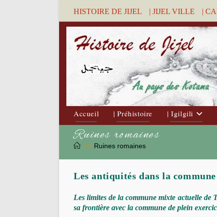
Skip
HISTOIRE DE JIJEL
| JIJEL VILLE
| C
to
content
Accueil
| Préhistoire
| Igilgili
Ruines romaines
>>
Ruines romaines
Les antiquités dans la commune
Les limites de la commune mixte actuelle de Ta
sa frontière avec la commune de plein exerci