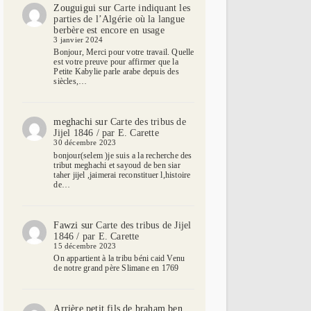
Zouguigui
sur
Carte indiquant les
parties de l’Algérie où la langue
berbère est encore en usage
3 janvier 2024
Bonjour, Merci pour votre travail. Quelle
est votre preuve pour affirmer que la
Petite Kabylie parle arabe depuis des
siècles,…
meghachi
sur
Carte des tribus de
Jijel 1846 / par E. Carette
30 décembre 2023
bonjour(selem )je suis a la recherche des
tribut meghachi et sayoud de ben siar
taher jijel ,jaimerai reconstituer l,histoire
de…
Fawzi
sur
Carte des tribus de Jijel
1846 / par E. Carette
15 décembre 2023
On appartient à la tribu béni caid Venu
de notre grand père Slimane en 1769
Arrière petit fils de braham ben