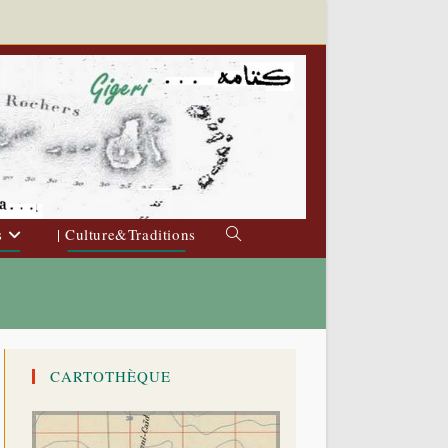
s
| Culture&Traditions
Toggle
website
search
CARTOTHÈQUE