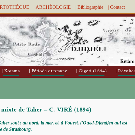
ARTOTHÈQUE
| ARCHÈOLOGIE
| Bibliographie
| Contact
| Kotama
| Période ottomane
| Gigeri (1664)
| Révolte
 mixte de Taher – C. VIRÉ (1894)
her sont : au nord, la mer, et, à l’ouest, l’Oued-Djendjen qui est
ce de Strasbourg.