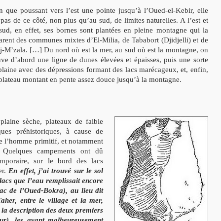
n que poussant vers l’est une pointe jusqu’à l’Oued-el-Kebir, elle
 pas de ce côté, non plus qu’au sud, de limites naturelles. A l’est et
sud, en effet, ses bornes sont plantées en pleine montagne qui la
arent des communes mixtes d’El-Milia, de Tababort (Djidjelli) et de
j-M’zala. […] Du nord où est la mer, au sud où est la montagne, on
uve d’abord une ligne de dunes élevées et épaisses, puis une sorte
plaine avec des dépressions formant des lacs marécageux, et, enfin,
plateau montant en pente assez douce jusqu’à la montagne.
plaine sèche, plateaux de faible
ues préhistoriques, à cause de
 de l’homme primitif, et notamment
es. Quelques campements ont dû
emporaire, sur le bord des lacs
er.
En effet, j’ai trouvé sur le sol
lacs que l’eau remplissait encore
ac de l’Oued-Bokra), au lieu dit
her, entre le village et la mer,
r la description des deux premiers
 dur), les ayant malheureusement