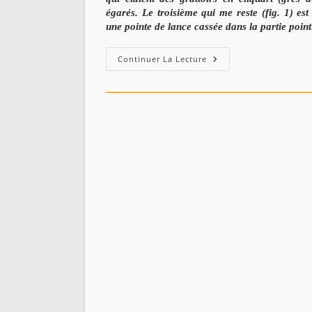
égarés.
Le troisième qui me reste
(fig. 1) est
une
pointe de lance cassée dans la partie point
Les
Continuer La Lecture
Antiquités
Dans
La
Commune
Mixte
De
Taher
–
C.
VIRÉ
(1894)