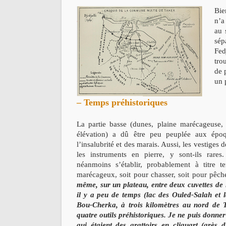
Bie
n’a
au 
sép
Fed
tro
de 
un 
– Temps préhistoriques
La partie basse (dunes, plaine marécageuse, 
élévation) a dû être peu peuplée aux époq
l’insalubrité et des marais. Aussi, les vestiges
les instruments en pierre, y sont-ils rar
néanmoins s’établir, probablement à titre t
marécageux, soit pour chasser, soit pour pêch
même, sur un plateau, entre deux cuvettes de 
il y a peu de temps (lac des Ouled-Salah et l
Bou-Cherka, à trois kilomètres au nord de Ta
quatre outils préhistoriques. Je ne puis donne
qui étaient des grattoirs en cliquart (grès