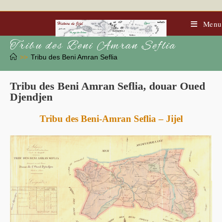
Skip
to
content
Menu
Tribu des Beni Amran Seflia
>>
Tribu des Beni Amran Seflia
Tribu des Beni Amran Seflia, douar Oued
Djendjen
Tribu des Beni-Amran Seflia – Jijel