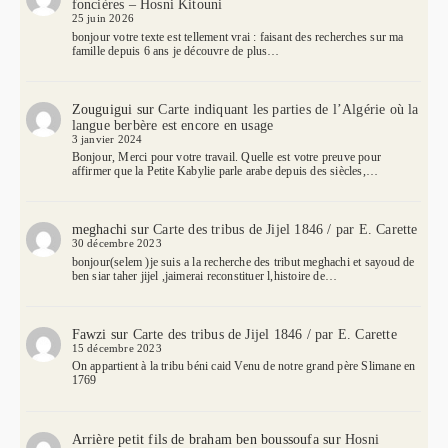
foncières – Hosni Kitouni
25 juin 2026
bonjour votre texte est tellement vrai : faisant des recherches sur ma
famille depuis 6 ans je découvre de plus…
Zouguigui
sur
Carte indiquant les parties de l’Algérie où la
langue berbère est encore en usage
3 janvier 2024
Bonjour, Merci pour votre travail. Quelle est votre preuve pour
affirmer que la Petite Kabylie parle arabe depuis des siècles,…
meghachi
sur
Carte des tribus de Jijel 1846 / par E. Carette
30 décembre 2023
bonjour(selem )je suis a la recherche des tribut meghachi et sayoud de
ben siar taher jijel ,jaimerai reconstituer l,histoire de…
Fawzi
sur
Carte des tribus de Jijel 1846 / par E. Carette
15 décembre 2023
On appartient à la tribu béni caid Venu de notre grand père Slimane en
1769
Arrière petit fils de braham ben boussoufa
sur
Hosni