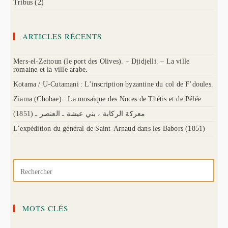
Tribus
(2)
ARTICLES RÉCENTS
Mers-el-Zeitoun (le port des Olives). – Djidjelli. – La ville
romaine et la ville arabe.
Kotama / U-Cutamani : L’inscription byzantine du col de F’doules.
Ziama (Chobae) : La mosaïque des Noces de Thétis et de Pélée
(1851) معركة الركابة ، بني عيشة ـ العنصر ـ
L’expédition du général de Saint-Arnaud dans les Babors (1851)
MOTS CLÉS