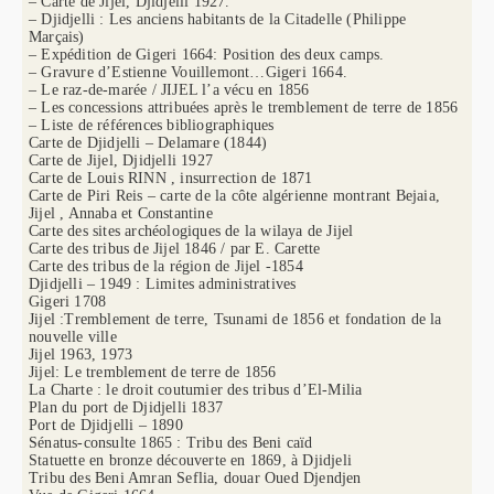
– Carte de Jijel, Djidjelli 1927.
– Djidjelli : Les anciens habitants de la Citadelle (Philippe
Marçais)
– Expédition de Gigeri 1664: Position des deux camps.
– Gravure d’Estienne Vouillemont…Gigeri 1664.
– Le raz-de-marée / JIJEL l’a vécu en 1856
– Les concessions attribuées après le tremblement de terre de 1856
– Liste de références bibliographiques
Carte de Djidjelli – Delamare (1844)
Carte de Jijel, Djidjelli 1927
Carte de Louis RINN , insurrection de 1871
Carte de Piri Reis – carte de la côte algérienne montrant Bejaia,
Jijel , Annaba et Constantine
Carte des sites archéologiques de la wilaya de Jijel
Carte des tribus de Jijel 1846 / par E. Carette
Carte des tribus de la région de Jijel -1854
Djidjelli – 1949 : Limites administratives
Gigeri 1708
Jijel :Tremblement de terre, Tsunami de 1856 et fondation de la
nouvelle ville
Jijel 1963, 1973
Jijel: Le tremblement de terre de 1856
La Charte : le droit coutumier des tribus d’El-Milia
Plan du port de Djidjelli 1837
Port de Djidjelli – 1890
Sénatus-consulte 1865 : Tribu des Beni caïd
Statuette en bronze découverte en 1869, à Djidjeli
Tribu des Beni Amran Seflia, douar Oued Djendjen