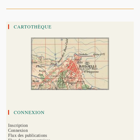
Beni
Amran
Seflia,
Douar
Oued
Djendjen
CARTOTHÈQUE
CONNEXION
Inscription
Connexion
Flux des publications