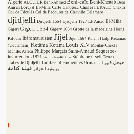
Beni-caïd
Algerie
Beni-Khettab
ALQUIER
Beni-Ahmed
Beni
Amran
Bordj d’El-Milia
Carte Hanoteau
Charles FERAUD
Chekfa
Col de Fdoulès
Col de Fedoulès
de Clerville
Delamare
djidjelli
El-Milia
Djidjelli 1664
Djidjelli 1927
El-Ancer
Gigeri 1664
Gigeri
Gigery 1664
Grotte de la madeleine
Hosni
Jijel
Ibéromaurusien
Kitouni
Jijel 1664
Karim Hadji
Ketamas
Ketâma
Louis XIV
Kotama
(Ucutamani)
Moulaï-Chekfa
Philippe Marçais
Saint-Arnaud
Sequestre-
Mundet Africa
insurrection-1871
Stéphane Gsell
Textes
Station Néolithique
Tombes phéniciennes
جيجل
arabes de Djidjelli
Ucutamani
قبور
قبيلة كتامة
بونيقية الجزائر
–