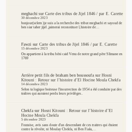
meghachi
sur
Carte des tribus de Jijel 1846 / par E. Carette
30 décembre 2023
bonjour(selem )je suis a la recherche des tribut meghachi et sayoud de
ben siar taher jijel ,jaimerai reconstituer l,histoire de…
Fawzi
sur
Carte des tribus de Jijel 1846 / par E. Carette
15 décembre 2023
On appartient à la tribu béni caid Venu de notre grand père Slimane en
1769
Arrière petit fils de braham ben boussoufa
sur
Hosni
Kitouni : Retour sur l’histoire d’El Hocine Moula Chekfa
14 décembre 2023
Selon ta logique boiteuse l'insurrection de 1954 a été conduite par des
traîtres qui auraient perdu leurs privilèges..
Chekfa
sur
Hosni Kitouni : Retour sur l’histoire d’El
Hocine Moula Chekfa
5 décembre 2023
Foutaise, avis sans doute d'un descendant de ces traitres qui étaient
contre la révolte, ni Moulay Chekfa, ni Ben Fiala,…