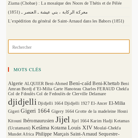
Ziama (Chobae) : La mosaïque des Noces de Thétis et de Pélée
(1851) معركة الركابة ، بني عيشة ـ العنصر ـ
L’expédition du général de Saint-Arnaud dans les Babors (1851)
MOTS CLÉS
Beni-caïd
Algerie
Beni-Khettab
ALQUIER
Beni-Ahmed
Beni
Amran
Bordj d’El-Milia
Carte Hanoteau
Charles FERAUD
Chekfa
Col de Fdoulès
Col de Fedoulès
de Clerville
Delamare
djidjelli
El-Milia
Djidjelli 1664
Djidjelli 1927
El-Ancer
Gigeri 1664
Gigeri
Gigery 1664
Grotte de la madeleine
Hosni
Jijel
Ibéromaurusien
Kitouni
Jijel 1664
Karim Hadji
Ketamas
Ketâma
Louis XIV
Kotama
(Ucutamani)
Moulaï-Chekfa
Philippe Marçais
Saint-Arnaud
Sequestre-
Mundet Africa