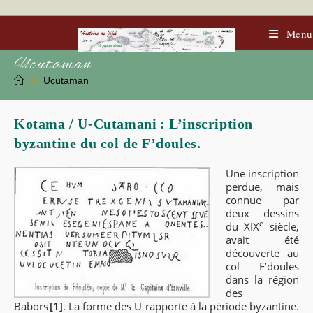
Skip
to
content
Menu
Ucutaman
>>
Ucutaman
Kotama / U-Cutamani : L’inscription
byzantine du col de F’doules.
Une inscription
perdue, mais
connue par
deux dessins
e
du
XIX
siècle,
avait été
découverte au
col F’doules
dans la région
des
Babors
[1]
. La forme des U rapporte à la période byzantine.