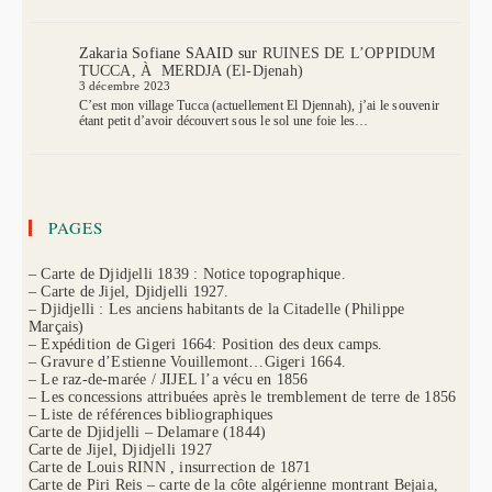
Zakaria Sofiane SAAID
sur
RUINES DE L’OPPIDUM
TUCCA, À MERDJA (El-Djenah)
3 décembre 2023
C’est mon village Tucca (actuellement El Djennah), j’ai le souvenir
étant petit d’avoir découvert sous le sol une foie les…
PAGES
– Carte de Djidjelli 1839 : Notice topographique.
– Carte de Jijel, Djidjelli 1927.
– Djidjelli : Les anciens habitants de la Citadelle (Philippe
Marçais)
– Expédition de Gigeri 1664: Position des deux camps.
– Gravure d’Estienne Vouillemont…Gigeri 1664.
– Le raz-de-marée / JIJEL l’a vécu en 1856
– Les concessions attribuées après le tremblement de terre de 1856
– Liste de références bibliographiques
Carte de Djidjelli – Delamare (1844)
Carte de Jijel, Djidjelli 1927
Carte de Louis RINN , insurrection de 1871
Carte de Piri Reis – carte de la côte algérienne montrant Bejaia,