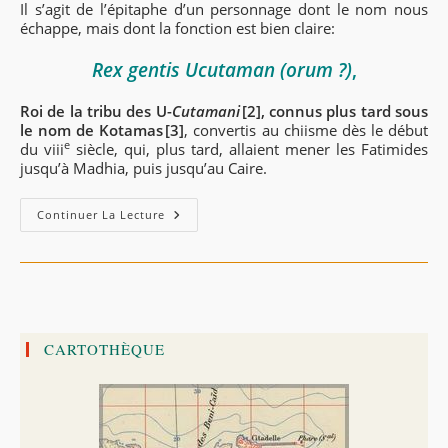
Il s’agit de l’épitaphe d’un personnage dont le nom nous
échappe, mais dont la fonction est bien claire:
R
ex
gentis Ucutaman (orum ?)
,
Roi de la tribu des U-
Cutamani
[2], connus plus tard sous
le nom de Kotamas [3]
, convertis au chiisme dès le début
e
du
viii
siècle, qui, plus tard, allaient mener les Fatimides
jusqu’à Madhia, puis jusqu’au Caire.
Kotama
Continuer La Lecture
/
U-
Cutamani :
L’inscription
Byzantine
Du
Col
De
F’doules.
CARTOTHÈQUE