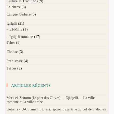
Culture et Traditions
(9)
La charte
(3)
Langue_berbere
(3)
Igilgili
(21)
– El-Milia
(1)
– Igilgili romaine
(17)
Taher
(1)
Chobae
(3)
Préhistoire
(4)
Tribus
(2)
ARTICLES RÉCENTS
Mers-el-Zeitoun (le port des Olives). – Djidjelli. – La ville
romaine et la ville arabe.
Kotama / U-Cutamani : L’inscription byzantine du col de F’doules.