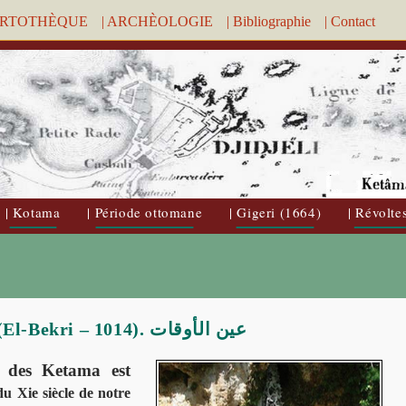
ARTOTHÈQUE
| ARCHÈOLOGIE
| Bibliographie
| Contact
| Kotama
| Période ottomane
| Gigeri (1664)
| Révolte
Aïn-el-M’chaki , Ain-el-Aoucat (El-Bekri – 1014). عين الأوقات
s des Ketama est
u Xie siècle de notre