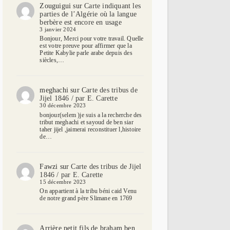
Zouguigui
sur
Carte indiquant les
parties de l’Algérie où la langue
berbère est encore en usage
3 janvier 2024
Bonjour, Merci pour votre travail. Quelle
est votre preuve pour affirmer que la
Petite Kabylie parle arabe depuis des
siècles,…
meghachi
sur
Carte des tribus de
Jijel 1846 / par E. Carette
30 décembre 2023
bonjour(selem )je suis a la recherche des
tribut meghachi et sayoud de ben siar
taher jijel ,jaimerai reconstituer l,histoire
de…
Fawzi
sur
Carte des tribus de Jijel
1846 / par E. Carette
15 décembre 2023
On appartient à la tribu béni caid Venu
de notre grand père Slimane en 1769
Arrière petit fils de braham ben