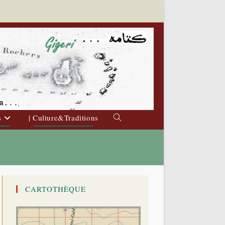
s
| Culture&Traditions
Toggle
website
search
CARTOTHÈQUE