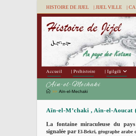
Skip
HISTOIRE DE JIJEL
| JIJEL VILLE
| C
to
content
Accueil
| Préhistoire
| Igilgili
Aïn-el-Mechaki
>>
Aïn-el-Mechaki
La fontaine miraculeuse du pay
signalée par
El-Bekri, géographe arabe d