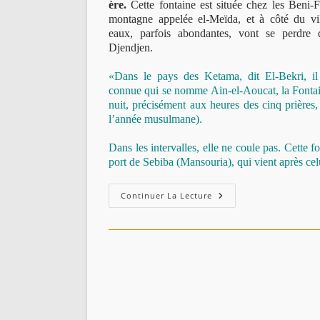
ère.
Cette fontaine est située chez les Beni-
montagne appelée el-Meïda, et à côté du vil
eaux, parfois abondantes, vont se perdre 
Djendjen.
«Dans le pays des Ketama, dit El-Bekri, i
connue qui se nomme Ain-el-Aoucat, la Fontaine
nuit, précisément aux heures des cinq prières, 
l’année musulmane).
Dans les intervalles, elle ne coule pas. Cette 
port de Sebiba (Mansouria), qui vient après ce
Aïn-
Continuer La Lecture
El-
M’chaki
,
Ain-
El-
Aoucat
(El-
Bekri
–
1014).
عين
الأوقات