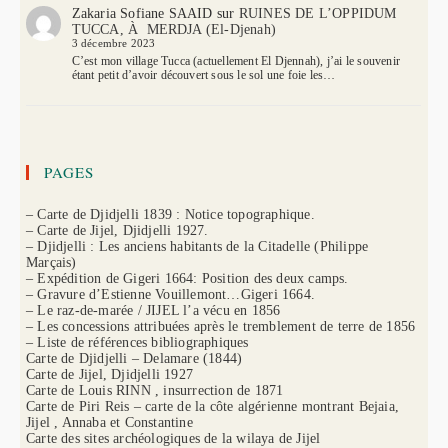
Zakaria Sofiane SAAID
sur
RUINES DE L’OPPIDUM
TUCCA, À MERDJA (El-Djenah)
3 décembre 2023
C’est mon village Tucca (actuellement El Djennah), j’ai le souvenir
étant petit d’avoir découvert sous le sol une foie les…
PAGES
– Carte de Djidjelli 1839 : Notice topographique.
– Carte de Jijel, Djidjelli 1927.
– Djidjelli : Les anciens habitants de la Citadelle (Philippe
Marçais)
– Expédition de Gigeri 1664: Position des deux camps.
– Gravure d’Estienne Vouillemont…Gigeri 1664.
– Le raz-de-marée / JIJEL l’a vécu en 1856
– Les concessions attribuées après le tremblement de terre de 1856
– Liste de références bibliographiques
Carte de Djidjelli – Delamare (1844)
Carte de Jijel, Djidjelli 1927
Carte de Louis RINN , insurrection de 1871
Carte de Piri Reis – carte de la côte algérienne montrant Bejaia,
Jijel , Annaba et Constantine
Carte des sites archéologiques de la wilaya de Jijel