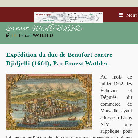
Skip
to
content
Menu
Ernest WATBLED
>>
Ernest WATBLED
Expédition du duc de Beaufort contre
Djidjelli (1664), Par Ernest Watbled
Au mois de
juillet 1662, les
Êchevins et
Députés du
commerce de
Marseille, ayant
adressé à Louis
XIV une
supplique pour
lui demander l’extermination des corsaires barbaresques, qui leur