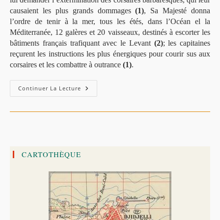
causaient les plus grands dommages
(1)
, Sa Majesté donna
l’ordre de tenir à la mer, tous les étés, dans l’Océan el la
Méditerranée, 12 galères et 20 vaisseaux, destinés à escorter les
bâtiments français trafiquant avec le Levant
(2)
; les capitaines
reçurent les instructions les plus énergiques pour courir sus aux
corsaires et les combattre à outrance
(1)
.
Expédition
Continuer La Lecture
Du
Duc
De
Beaufort
Contre
Djidjelli
(1664),
Par
Ernest
CARTOTHÈQUE
Watbled