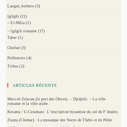
Langue_berbere
(3)
Igilgili
(21)
– El-Milia
(1)
– Igilgili romaine
(17)
Taher
(1)
Chobae
(3)
Préhistoire
(4)
Tribus
(2)
ARTICLES RÉCENTS
Mers-el-Zeitoun (le port des Olives). – Djidjelli. – La ville
romaine et la ville arabe.
Kotama / U-Cutamani : L’inscription byzantine du col de F’doules.
Ziama (Chobae) : La mosaïque des Noces de Thétis et de Pélée