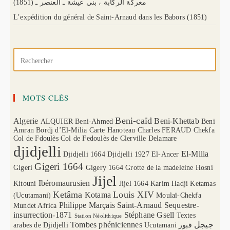
(1851) معركة الركابة ، بني عيشة ـ العنصر ـ
L’expédition du général de Saint-Arnaud dans les Babors (1851)
MOTS CLÉS
Beni-caïd
Algerie
Beni-Khettab
ALQUIER
Beni-Ahmed
Beni
Amran
Bordj d’El-Milia
Carte Hanoteau
Charles FERAUD
Chekfa
Col de Fdoulès
Col de Fedoulès
de Clerville
Delamare
djidjelli
El-Milia
Djidjelli 1664
Djidjelli 1927
El-Ancer
Gigeri 1664
Gigeri
Gigery 1664
Grotte de la madeleine
Hosni
Jijel
Ibéromaurusien
Kitouni
Jijel 1664
Karim Hadji
Ketamas
Ketâma
Louis XIV
Kotama
(Ucutamani)
Moulaï-Chekfa
Philippe Marçais
Saint-Arnaud
Sequestre-
Mundet Africa
insurrection-1871
Stéphane Gsell
Textes
Station Néolithique
Tombes phéniciennes
جيجل
arabes de Djidjelli
Ucutamani
قبور