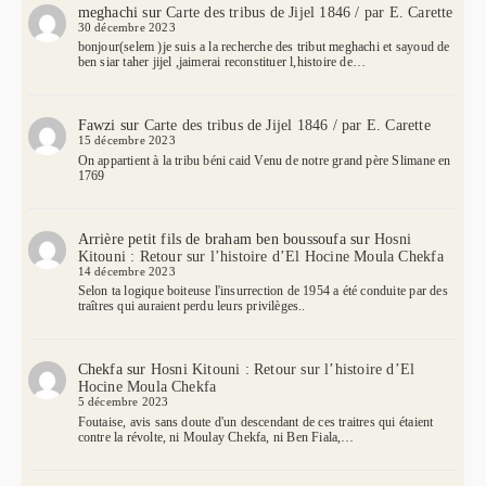
meghachi
sur
Carte des tribus de Jijel 1846 / par E. Carette
30 décembre 2023
bonjour(selem )je suis a la recherche des tribut meghachi et sayoud de
ben siar taher jijel ,jaimerai reconstituer l,histoire de…
Fawzi
sur
Carte des tribus de Jijel 1846 / par E. Carette
15 décembre 2023
On appartient à la tribu béni caid Venu de notre grand père Slimane en
1769
Arrière petit fils de braham ben boussoufa
sur
Hosni
Kitouni : Retour sur l’histoire d’El Hocine Moula Chekfa
14 décembre 2023
Selon ta logique boiteuse l'insurrection de 1954 a été conduite par des
traîtres qui auraient perdu leurs privilèges..
Chekfa
sur
Hosni Kitouni : Retour sur l’histoire d’El
Hocine Moula Chekfa
5 décembre 2023
Foutaise, avis sans doute d'un descendant de ces traitres qui étaient
contre la révolte, ni Moulay Chekfa, ni Ben Fiala,…