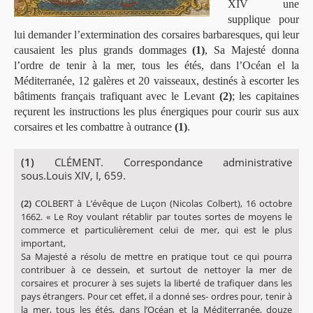
XIV une
supplique pour
lui demander l’extermination des corsaires barbaresques, qui leur
causaient les plus grands dommages
(1)
, Sa Majesté donna
l’ordre de tenir à la mer, tous les étés, dans l’Océan el la
Méditerranée, 12 galères et 20 vaisseaux, destinés à escorter les
bâtiments français trafiquant avec le Levant
(2)
; les capitaines
reçurent les instructions les plus énergiques pour courir sus aux
corsaires et les combattre à outrance
(1)
.
(1)
CLÉMENT. Correspondance administrative
sous.Louis XIV, I, 659.
(2)
COLBERT à L’évêque de Luçon (Nicolas Colbert), 16 octobre
1662. « Le Roy voulant rétablir par toutes sortes de moyens le
commerce et particulièrement celui de mer, qui est le plus
important,
Sa Majesté a résolu de mettre en pratique tout ce qui pourra
contribuer à ce dessein, et surtout de nettoyer la mer de
corsaires et procurer à ses sujets la liberté de trafiquer dans les
pays étrangers. Pour cet effet, il a donné ses- ordres pour, tenir à
la mer, tous les étés, dans l’Océan et la Méditerranée, douze