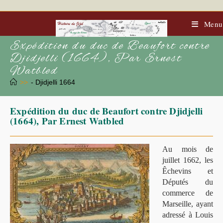
Skip
to
content
Menu
Expédition du duc de Beaufort contre
Djidjelli (1664), Par Ernest
Watbled
>>
- Djidjelli 1664
Expédition du duc de Beaufort contre Djidjelli
(1664), Par Ernest Watbled
Au mois de
juillet 1662, les
Êchevins et
Députés du
commerce de
Marseille, ayant
adressé à Louis