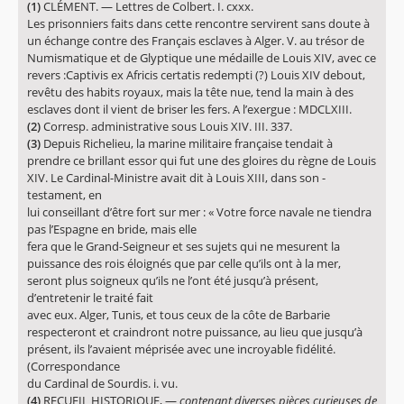
(1)
CLÉMENT. — Lettres de Colbert. I. cxxx.
Les prisonniers faits dans cette rencontre servirent sans doute à
un échange contre des Français esclaves à Alger. V. au trésor de
Numismatique et de Glyptique une médaille de Louis XIV, avec ce
revers :Captivis ex Africis certatis redempti (?) Louis XIV debout,
revêtu des habits royaux, mais la tête nue, tend la main à des
esclaves dont il vient de briser les fers. A l’exergue : MDCLXIII.
(2)
Corresp. administrative sous Louis XIV. III. 337.
(3)
Depuis Richelieu, la marine militaire française tendait à
prendre ce brillant essor qui fut une des gloires du règne de Louis
XIV. Le Cardinal-Ministre avait dit à Louis XIII, dans son -
testament, en
lui conseillant d’être fort sur mer : « Votre force navale ne tiendra
pas l’Espagne en bride, mais elle
fera que le Grand-Seigneur et ses sujets qui ne mesurent la
puissance des rois éloignés que par celle qu’ils ont à la mer,
seront plus soigneux qu’ils ne l’ont été jusqu’à présent,
d’entretenir le traité fait
avec eux. Alger, Tunis, et tous ceux de la côte de Barbarie
respecteront et craindront notre puissance, au lieu que jusqu’à
présent, ils l’avaient méprisée avec une incroyable fidélité.
(Correspondance
du Cardinal de Sourdis. i. vu.
(4)
RECUEIL HISTORIQUE, —
contenant diverses pièces curieuses de