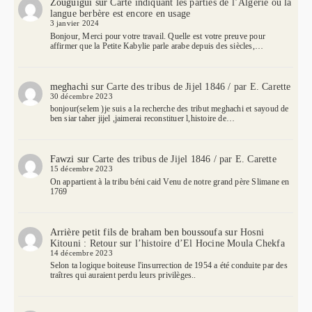
Zouguigui
sur
Carte indiquant les parties de l’Algérie où la
langue berbère est encore en usage
3 janvier 2024
Bonjour, Merci pour votre travail. Quelle est votre preuve pour
affirmer que la Petite Kabylie parle arabe depuis des siècles,…
meghachi
sur
Carte des tribus de Jijel 1846 / par E. Carette
30 décembre 2023
bonjour(selem )je suis a la recherche des tribut meghachi et sayoud de
ben siar taher jijel ,jaimerai reconstituer l,histoire de…
Fawzi
sur
Carte des tribus de Jijel 1846 / par E. Carette
15 décembre 2023
On appartient à la tribu béni caid Venu de notre grand père Slimane en
1769
Arrière petit fils de braham ben boussoufa
sur
Hosni
Kitouni : Retour sur l’histoire d’El Hocine Moula Chekfa
14 décembre 2023
Selon ta logique boiteuse l'insurrection de 1954 a été conduite par des
traîtres qui auraient perdu leurs privilèges..