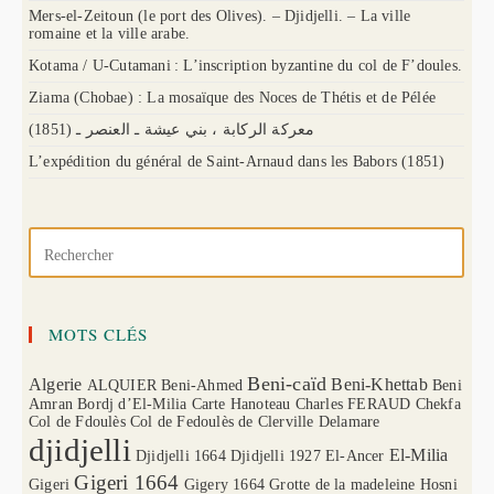
Mers-el-Zeitoun (le port des Olives). – Djidjelli. – La ville
romaine et la ville arabe.
Kotama / U-Cutamani : L’inscription byzantine du col de F’doules.
Ziama (Chobae) : La mosaïque des Noces de Thétis et de Pélée
(1851) معركة الركابة ، بني عيشة ـ العنصر ـ
L’expédition du général de Saint-Arnaud dans les Babors (1851)
MOTS CLÉS
Beni-caïd
Algerie
Beni-Khettab
ALQUIER
Beni-Ahmed
Beni
Amran
Bordj d’El-Milia
Carte Hanoteau
Charles FERAUD
Chekfa
Col de Fdoulès
Col de Fedoulès
de Clerville
Delamare
djidjelli
El-Milia
Djidjelli 1664
Djidjelli 1927
El-Ancer
Gigeri 1664
Gigeri
Gigery 1664
Grotte de la madeleine
Hosni