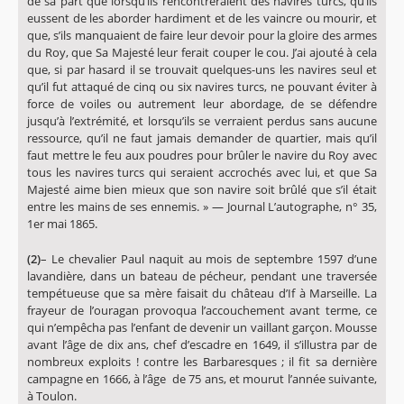
de sa part que lorsqu’ils rencontreraient des navires turcs, qu’ils
eussent de les aborder hardiment et de les vaincre ou mourir, et
que, s’ils manquaient de faire leur devoir pour la gloire des armes
du Roy, que Sa Majesté leur ferait couper le cou. J’ai ajouté à cela
que, si par hasard il se trouvait quelques-uns les navires seul et
qu’il fut attaqué de cinq ou six navires turcs, ne pouvant éviter à
force de voiles ou autrement leur abordage, de se défendre
jusqu’à l’extrémité, et lorsqu’ils se verraient perdus sans aucune
ressource, qu’il ne faut jamais demander de quartier, mais qu’il
faut mettre le feu aux poudres pour brûler le navire du Roy avec
tous les navires turcs qui seraient accrochés avec lui, et que Sa
Majesté aime bien mieux que son navire soit brûlé que s’il était
entre les mains de ses ennemis. » — Journal L’autographe, n° 35,
1er mai 1865.
(2)
– Le chevalier Paul naquit au mois de septembre 1597 d’une
lavandière, dans un bateau de pécheur, pendant une traversée
tempétueuse que sa mère faisait du château d’If à Marseille. La
frayeur de l’ouragan provoqua l’accouchement avant terme, ce
qui n’empêcha pas l’enfant de devenir un vaillant garçon. Mousse
avant l’âge de dix ans, chef d’escadre en 1649, il s’illustra par de
nombreux exploits ! contre les Barbaresques ; il fit sa dernière
campagne en 1666, à l’âge de 75 ans, et mourut l’année suivante,
à Toulon.