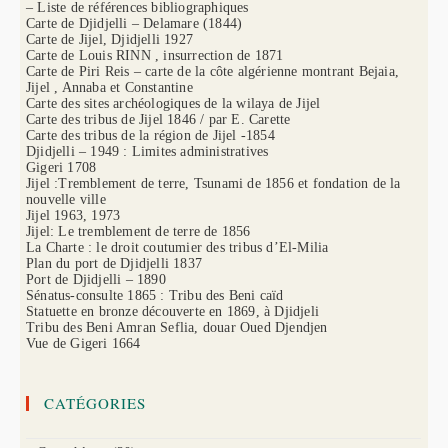
– Liste de références bibliographiques
Carte de Djidjelli – Delamare (1844)
Carte de Jijel, Djidjelli 1927
Carte de Louis RINN , insurrection de 1871
Carte de Piri Reis – carte de la côte algérienne montrant Bejaia,
Jijel , Annaba et Constantine
Carte des sites archéologiques de la wilaya de Jijel
Carte des tribus de Jijel 1846 / par E. Carette
Carte des tribus de la région de Jijel -1854
Djidjelli – 1949 : Limites administratives
Gigeri 1708
Jijel :Tremblement de terre, Tsunami de 1856 et fondation de la
nouvelle ville
Jijel 1963, 1973
Jijel: Le tremblement de terre de 1856
La Charte : le droit coutumier des tribus d’El-Milia
Plan du port de Djidjelli 1837
Port de Djidjelli – 1890
Sénatus-consulte 1865 : Tribu des Beni caïd
Statuette en bronze découverte en 1869, à Djidjeli
Tribu des Beni Amran Seflia, douar Oued Djendjen
Vue de Gigeri 1664
CATÉGORIES