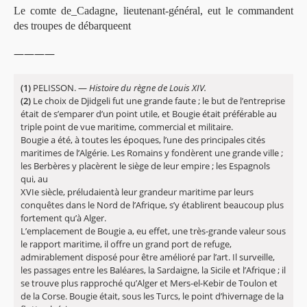
Le comte de_Cadagne, lieutenant-général, eut le commandent
des troupes de débarqueent
————
(1)
PELISSON. —
Histoire du règne de Louis XIV.
(2)
Le choix de Djidgeli fut une grande faute ; le but de l’entreprise
était de s’emparer d’un point utile, et Bougie était préférable au
triple point de vue maritime, commercial et militaire.
Bougie a été, à toutes les époques, l’une des principales cités
maritimes de l’Algérie. Les Romains y fondèrent une grande ville ;
les Berbères y placèrent le siège de leur empire ; les Espagnols
qui, au
XVIe siècle, préludaientà leur grandeur maritime par leurs
conquêtes dans le Nord de l’Afrique, s’y établirent beaucoup plus
fortement qu’à Alger.
L’emplacement de Bougie a, eu effet, une très-grande valeur sous
le rapport maritime, il offre un grand port de refuge,
admirablement disposé pour être amélioré par l’art. Il surveille,
les passages entre les Baléares, la Sardaigne, la Sicile et l’Afrique ; il
se trouve plus rapproché qu’Alger et Mers-el-Kebir de Toulon et
de la Corse. Bougie était, sous les Turcs, le point d’hivernage de la