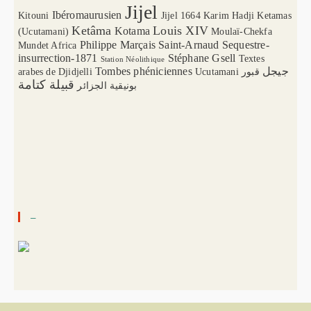
Jijel
Ibéromaurusien
Kitouni
Jijel 1664
Karim Hadji
Ketamas
Ketâma
Louis XIV
Kotama
(Ucutamani)
Moulaï-Chekfa
Philippe Marçais
Saint-Arnaud
Sequestre-
Mundet Africa
insurrection-1871
Stéphane Gsell
Textes
Station Néolithique
Tombes phéniciennes
جيجل
arabes de Djidjelli
Ucutamani
قبور
قبيلة كتامة
بونيقية الجزائر
–