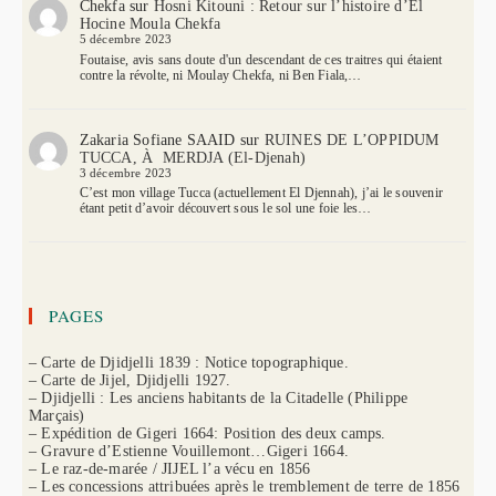
Chekfa
sur
Hosni Kitouni : Retour sur l’histoire d’El
Hocine Moula Chekfa
5 décembre 2023
Foutaise, avis sans doute d'un descendant de ces traitres qui étaient
contre la révolte, ni Moulay Chekfa, ni Ben Fiala,…
Zakaria Sofiane SAAID
sur
RUINES DE L’OPPIDUM
TUCCA, À MERDJA (El-Djenah)
3 décembre 2023
C’est mon village Tucca (actuellement El Djennah), j’ai le souvenir
étant petit d’avoir découvert sous le sol une foie les…
PAGES
– Carte de Djidjelli 1839 : Notice topographique.
– Carte de Jijel, Djidjelli 1927.
– Djidjelli : Les anciens habitants de la Citadelle (Philippe
Marçais)
– Expédition de Gigeri 1664: Position des deux camps.
– Gravure d’Estienne Vouillemont…Gigeri 1664.
– Le raz-de-marée / JIJEL l’a vécu en 1856
– Les concessions attribuées après le tremblement de terre de 1856