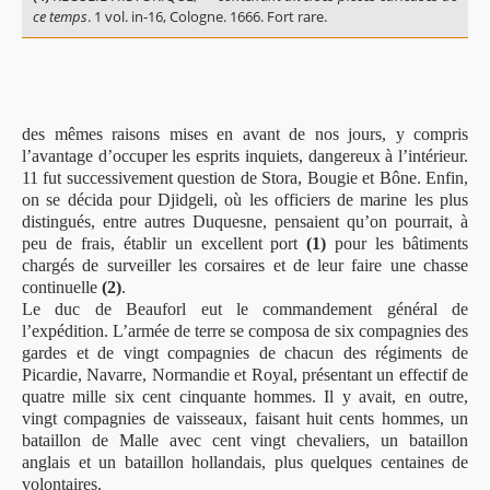
ce temps
. 1 vol. in-16, Cologne. 1666. Fort rare.
des mêmes raisons mises en avant de nos jours, y compris
l’avantage d’occuper les esprits inquiets, dangereux à l’intérieur.
11 fut successivement question de Stora, Bougie et Bône. Enfin,
on se décida pour Djidgeli, où les officiers de marine les plus
distingués, entre autres Duquesne, pensaient qu’on pourrait, à
peu de frais, établir un excellent port
(1)
pour les bâtiments
chargés de surveiller les corsaires et de leur faire une chasse
continuelle
(2)
.
Le duc de Beauforl eut le commandement général de
l’expédition. L’armée de terre se composa de six compagnies des
gardes et de vingt compagnies de chacun des régiments de
Picardie, Navarre, Normandie et Royal, présentant un effectif de
quatre mille six cent cinquante hommes. Il y avait, en outre,
vingt compagnies de vaisseaux, faisant huit cents hommes, un
bataillon de Malle avec cent vingt chevaliers, un bataillon
anglais et un bataillon hollandais, plus quelques centaines de
volontaires.