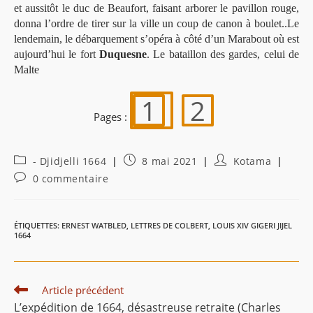
et aussitôt le duc de Beaufort, faisant arborer le pavillon rouge,
donna l’ordre de tirer sur la ville un coup de canon à boulet..Le
lendemain, le débarquement s’opéra à côté d’un Marabout où est
aujourd’hui le fort
Duquesne
. Le bataillon des gardes, celui de
Malte
1
2
Pages :
Post
Publication
Auteur/autrice
- Djidjelli 1664
8 mai 2021
Kotama
category:
publiée :
de
Commentaires
0 commentaire
la
de
publication :
la
publication :
ÉTIQUETTES
:
ERNEST WATBLED
,
LETTRES DE COLBERT
,
LOUIS XIV GIGERI JIJEL
1664
Read
Article précédent
more
L’expédition de 1664, désastreuse retraite (Charles
articles