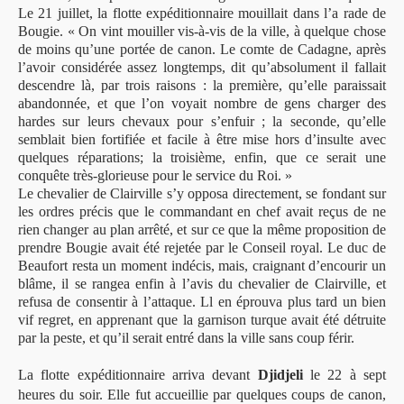
Le 21 juillet, la flotte expéditionnaire mouillait dans l’a rade de
Bougie. « On vint mouiller vis-à-vis de la ville, à quelque chose
de moins qu’une portée de canon. Le comte de Cadagne, après
l’avoir considérée assez longtemps, dit qu’absolument il fallait
descendre là, par trois raisons : la première, qu’elle paraissait
abandonnée, et que l’on voyait nombre de gens charger des
hardes sur leurs chevaux pour s’enfuir ; la seconde, qu’elle
semblait bien fortifiée et facile à être mise hors d’insulte avec
quelques réparations; la troisième, enfin, que ce serait une
conquête très-glorieuse pour le service du Roi. »
Le chevalier de Clairville s’y opposa directement, se fondant sur
les ordres précis que le commandant en chef avait reçus de ne
rien changer au plan arrêté, et sur ce que la même proposition de
prendre Bougie avait été rejetée par le Conseil royal. Le duc de
Beaufort resta un moment indécis, mais, craignant d’encourir un
blâme, il se rangea enfin à l’avis du chevalier de Clairville, et
refusa de consentir à l’attaque. Ll en éprouva plus tard un bien
vif regret, en apprenant que la garnison turque avait été détruite
par la peste, et qu’il serait entré dans la ville sans coup férir.
La flotte expéditionnaire arriva devant
Djidjeli
le 22 à sept
heures du soir. Elle fut accueillie par quelques coups de canon,