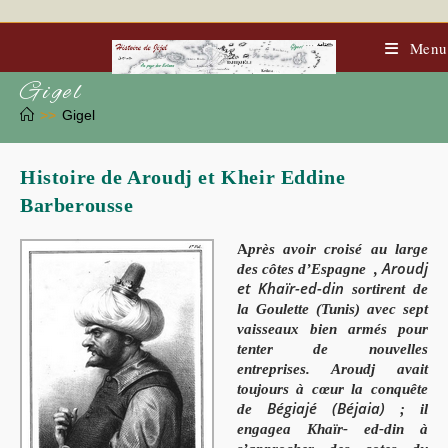
Skip
to
content
Menu
Gigel
>>
Gigel
Histoire de Aroudj et Kheir Eddine
Barberousse
A
près avoir croisé au large
Aroudj
des côtes d’Espagne ,
et Khaïr-ed-din
sortirent de
la Goulette (Tunis) avec sept
vaisseaux bien armés pour
tenter de nouvelles
entreprises. Aroudj avait
toujours à cœur la conquête
Bégiajé (Béjaia)
de
; il
engagea Khaïr- ed-din à