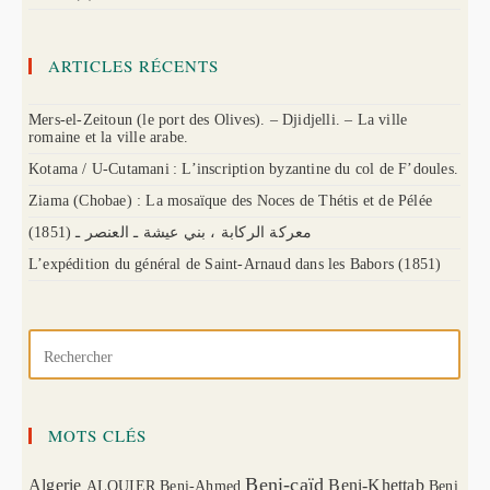
ARTICLES RÉCENTS
Mers-el-Zeitoun (le port des Olives). – Djidjelli. – La ville
romaine et la ville arabe.
Kotama / U-Cutamani : L’inscription byzantine du col de F’doules.
Ziama (Chobae) : La mosaïque des Noces de Thétis et de Pélée
(1851) معركة الركابة ، بني عيشة ـ العنصر ـ
L’expédition du général de Saint-Arnaud dans les Babors (1851)
MOTS CLÉS
Beni-caïd
Algerie
Beni-Khettab
ALQUIER
Beni-Ahmed
Beni