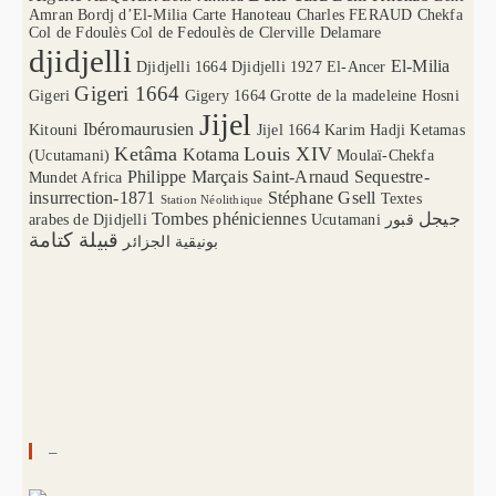
Amran
Bordj d’El-Milia
Carte Hanoteau
Charles FERAUD
Chekfa
Col de Fdoulès
Col de Fedoulès
de Clerville
Delamare
djidjelli
El-Milia
Djidjelli 1664
Djidjelli 1927
El-Ancer
Gigeri 1664
Gigeri
Gigery 1664
Grotte de la madeleine
Hosni
Jijel
Ibéromaurusien
Kitouni
Jijel 1664
Karim Hadji
Ketamas
Ketâma
Louis XIV
Kotama
(Ucutamani)
Moulaï-Chekfa
Philippe Marçais
Saint-Arnaud
Sequestre-
Mundet Africa
insurrection-1871
Stéphane Gsell
Textes
Station Néolithique
Tombes phéniciennes
جيجل
arabes de Djidjelli
Ucutamani
قبور
قبيلة كتامة
بونيقية الجزائر
–