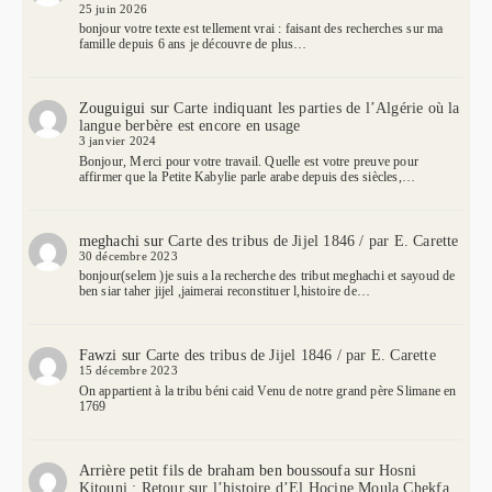
25 juin 2026
bonjour votre texte est tellement vrai : faisant des recherches sur ma
famille depuis 6 ans je découvre de plus…
Zouguigui
sur
Carte indiquant les parties de l’Algérie où la
langue berbère est encore en usage
3 janvier 2024
Bonjour, Merci pour votre travail. Quelle est votre preuve pour
affirmer que la Petite Kabylie parle arabe depuis des siècles,…
meghachi
sur
Carte des tribus de Jijel 1846 / par E. Carette
30 décembre 2023
bonjour(selem )je suis a la recherche des tribut meghachi et sayoud de
ben siar taher jijel ,jaimerai reconstituer l,histoire de…
Fawzi
sur
Carte des tribus de Jijel 1846 / par E. Carette
15 décembre 2023
On appartient à la tribu béni caid Venu de notre grand père Slimane en
1769
Arrière petit fils de braham ben boussoufa
sur
Hosni
Kitouni : Retour sur l’histoire d’El Hocine Moula Chekfa