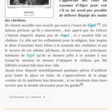
s’approcher des cotes du
royaume d’Alger pour voir
s’il ne lui serait pas possible
de délivrer Bégiajé des mains
des chrétiens.
(1)
Gigel
Ils vinrent mouiller aux écueils
qui sont à l’ouest de
.
Un
bateau pêcheur qu’ils y trouvèrent , leur apprit que les Gênois
s’étaient emparés depuis peu de
Gigel
, et y avaient bâti un
château.
Le zèle qui les enflammait pour la religion, leur inspira
le désir d’arracher leurs frères à la tyrannie des chrétiens; et par
le moyen de ces mêmes pêcheurs, ils écrivirent aux principaux
Gigel
habitants de
qu’ils se tinssent prêts à se joindre à eux
les
lorsqu’ils seraient en mesure d’attaquer le château que
Gênois
avaient bâti dans leur ville.
Ayant donc disposé immédiatement quelques pièces d’artillerie
pour battre la place en ruine, ils s’approchèrent de la plage
voisine où ils opérèrent leur descente , et ne laissèrent dans leurs
(2)
navires que le monde nécessaire pour les garder
.
Histoire
Continuer La Lecture
De
Aroudj
Et
Kheir