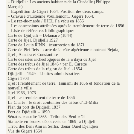
– Djidjelli : Les anciens habitants de la Citadelle (Philippe
Marçais)
– Expédition de Gigeri 1664: Position des deux camps.
– Gravure d’Estienne Vouillemont…Gigeri 1664.
– Le raz-de-marée / JIJEL l’a vécu en 1856
– Les concessions attribuées après le tremblement de terre de 1856
– Liste de références bibliographiques
Carte de Djidjelli – Delamare (1844)
Carte de Jijel, Djidjelli 1927
Carte de Louis RINN , insurrection de 1871
Carte de Piri Reis – carte de la côte algérienne montrant Bejaia,
Jijel , Annaba et Constantine
Carte des sites archéologiques de la wilaya de Jijel
Carte des tribus de Jijel 1846 / par E. Carette
Carte des tribus de la région de Jijel -1854
Djidjelli – 1949 : Limites administratives
Gigeri 1708
Jijel :Tremblement de terre, Tsunami de 1856 et fondation de la
nouvelle ville
Jijel 1963, 1973
Jijel: Le tremblement de terre de 1856
La Charte : le droit coutumier des tribus d’El-Milia
Plan du port de Djidjelli 1837
Port de Djidjelli – 1890
Sénatus-consulte 1865 : Tribu des Beni caïd
Statuette en bronze découverte en 1869, à Djidjeli
Tribu des Beni Amran Seflia, douar Oued Djendjen
Vue de Gigeri 1664