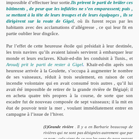
impossible d’effectuer leur sortie.
Ils prirent le parti de brûler ces
bâtiments , de peur que les infidèles ne s’en emparassent; puis ,
se mettant à la tête de leurs troupes et de leurs équipages , ils se
dirigèrent sur la route de Gigel
, où ils furent reçus par les
habitants avec des acclamations d’allégresse , ce qui leur fit en
partie oublier leur disgrâce.
Par l’effet de cette heureuse étoile qui présidait à leur destinée,
les trois navires qu’ils avaient laissés servirent à embarquer leur
monde et leurs esclaves. Khaïr-ed-din les conduisit à Tunis., et
Aroudj prit le parti de rester à Gigel
.
Khaïr-ed-din après son
heureuse arrivée à la Goulette, s’occupa à augmenter le nombre
de ses vaisseaux, réduit à trois seulement, en raison de cet
incendie volontaire qui en avait consumé trois autres , qu’il lui
avait été impossible de retirer de la grande rivière de Bégiajé; il
en acheta quatre très propres à la course, de sorte que son
escadre fut de nouveau composée de sept vaisseaux; il la mit en
état de pouvoir tenir la mer , voulant immédiatement entrer en
campagne à l’issue de l’hiver.
(1)
Grande rivière
. Il y a en Barbarie beaucoup de
rivières qui ne sont pas désignées autrement que par
ce nom ; cela vient de ce que les gens du pays restant