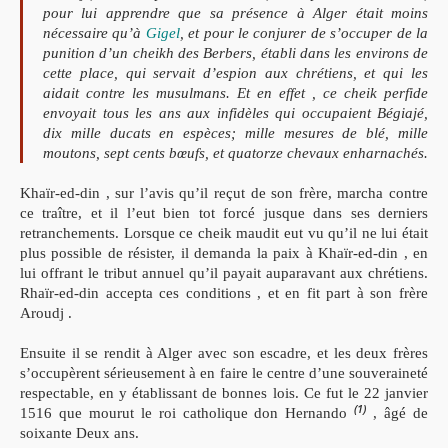
pour lui apprendre que sa présence à Alger était moins
nécessaire qu’à
Gigel
, et pour le conjurer de s’occuper de la
punition d’un cheikh des Berbers, établi dans les environs de
cette place, qui servait d’espion aux chrétiens, et qui les
aidait contre les musulmans. Et en effet , ce cheik perfide
envoyait tous les ans aux infidèles qui occupaient Bégiajé,
dix mille ducats en espèces; mille mesures de blé, mille
moutons, sept cents bœufs, et quatorze chevaux enharnachés.
Khaïr-ed-din , sur l’avis qu’il reçut de son frère, marcha contre
ce traître, et il l’eut bien tot forcé jusque dans ses derniers
retranchements.
Lorsque ce cheik maudit eut vu qu’il ne lui était
plus possible de résister, il demanda la paix à Khaïr-ed-din , en
lui offrant le tribut annuel qu’il payait auparavant aux chrétiens.
Rhaïr-ed-din accepta ces conditions , et en fit part à son frère
Aroudj .
Ensuite il se rendit à Alger avec son escadre, et les deux frères
s’occupèrent sérieusement à en faire le centre d’une souveraineté
respectable, en y établissant de bonnes lois. Ce fut le 22 janvier
(1)
1516 que mourut le roi catholique don Hernando
, âgé de
soixante Deux ans.