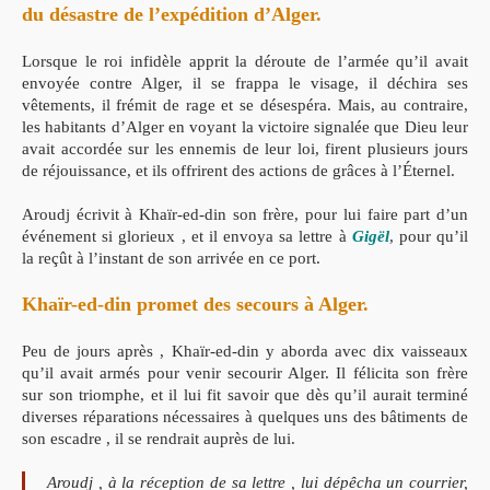
du désastre de l’expédition d’Alger.
Lorsque le roi infidèle apprit la déroute de l’armée qu’il avait
envoyée contre Alger, il se frappa le visage, il déchira ses
vêtements, il frémit de rage et se désespéra. Mais, au contraire,
les habitants d’Alger en voyant la victoire signalée que Dieu leur
avait accordée sur les ennemis de leur loi, firent plusieurs jours
de réjouissance, et ils offrirent des actions de grâces à l’Éternel.
Aroudj écrivit à Khaïr-ed-din son frère, pour lui faire part d’un
événement si glorieux , et il envoya sa lettre à
Gigël
, pour qu’il
la reçût à l’instant de son arrivée en ce port.
Khaïr-ed-din promet des secours à Alger.
Peu de jours après , Khaïr-ed-din y aborda avec dix vaisseaux
qu’il avait armés pour venir secourir Alger. Il félicita son frère
sur son triomphe, et il lui fit savoir que dès qu’il aurait terminé
diverses réparations nécessaires à quelques uns des bâtiments de
son escadre , il se rendrait auprès de lui.
Aroudj , à la réception de sa lettre , lui dépêcha un courrier,