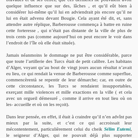
quelque influence que sur des, lâches , et qu’il eût bien à
considérer lui-même qu’il lui en adviendrait pis encore qu’il ne
lui en était advenu devant Bougie. Cela ayant été dit, et, sans
attendre autre réplique, Barberousse commença à battre en ruine
cette forteresse , qui n’était pas distante de la ville de plus de
trois cents pas (comme aujourd’hui on peut encore le voir dans
l’endroit de l’île où elle était située).
Jamais néanmoins le dommage ne put être considérable, parce
que toute l’artillerie des Turcs était de petit calibre. Les habitans
d’Alger, voyant qu’au bout de vingt jours aucun résultat n’avait
eu lieu, ce qui rendait la venue de Barberousse comme superflue,
commencèrentà se repentir de leur démarche; car, en outre de
cette circonstance, les Turcs se rendaient insupportables,
exerçant mille violences et mille exactions en la ville ( et cela
avec un orgueil démesuré , comme il arrive en tout lieu où on
les- accueille et où on les reçoit).
Dans leur pensée, en effet, il était à craindre qu’il n’en advînt pas
mieux par la suite, et c’est ce qui accroissait leur
mécontentement, particulièrement celui du cheik
Sélim Eutemi
,
le seigneur d’Alger, qui ne pouvait déjà plus supporter