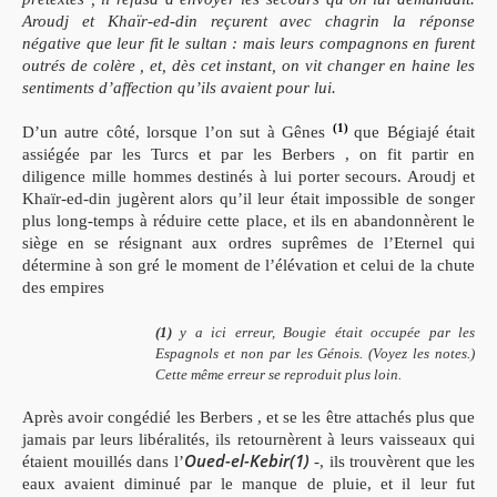
Aroudj et Khaïr-ed-din reçurent avec chagrin la réponse
négative que leur fit le sultan : mais leurs compagnons en furent
outrés de colère , et, dès cet instant, on vit changer en haine les
sentiments d’affection qu’ils avaient pour lui.
(1)
D’un autre côté, lorsque l’on sut à Gênes
que Bégiajé était
assiégée par les Turcs et par les Berbers , on fit partir en
diligence mille hommes destinés à lui porter secours. Aroudj et
Khaïr-ed-din jugèrent alors qu’il leur était impossible de songer
plus long-temps à réduire cette place, et ils en abandonnèrent le
siège en se résignant aux ordres suprêmes de l’Eternel qui
détermine à son gré le moment de l’élévation et celui de la chute
des empires
(1)
y a ici erreur, Bougie était occupée par les
Espagnols et non par les Génois. (Voyez les notes.)
Cette même erreur se reproduit plus loin.
Après avoir congédié les Berbers , et se les être attachés plus que
jamais par leurs libéralités, ils retournèrent à leurs vaisseaux qui
Oued-el-Kebir(1)
étaient mouillés dans l’
-, ils trouvèrent que les
eaux avaient diminué par le manque de pluie, et il leur fut