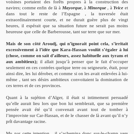
voisines portaient des forêts propres à la construction des
navires; comme enfin de là à
Mayorque
, à
Minorque
, à
Yvice
et
dans tout le reste de l’Espagne , la traversée était
extraordinairement courte, et ne durait guère plus de vingt
heures, il espérait que sa situation future ne serait pas moins
heureuse que celle de Barberousse, tant sur terre que sur mer.
Mais de son côté Aroudj, qui n’ignorait point cela, s’irritait
excessivement à l’idée que Kara-Hassan voulût s’égaler à lui
(chose, comme on sait d’ailleurs, assez habituelle aux tyrans et
aux ambitieux);
il allait jusqu’à penser que le fait d’occuper
seulement en ces contrées quelque terre ou seigneurie, était, pour
ainsi dire, les lui dérober, et comme si on les avait enlevées à lui-
même , tant ses désirs ambitieux convoitaient la domination de
ces terres et de ces provinces.
Quant à la sujétion d’Alger, il était si intimement persuadé
qu’elle aurait lieu lors que bon lui semblerait, que sa première
pensée avait été qu’il convenait avant tout de tomber à
l’improviste sur Car-Hassan, et de le chasser de là avant qu’il n’y
prît davantage racine.
Mu par cette intention , il s’achemina donc sur-le-champ vers