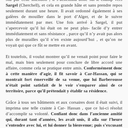
Sargel
(Cherchell), et cela en grande hâte et sans prendre repos
seulement durant une heure. Il avait ordonné également à ses
galères de mouiller dans le port d’Alger, et de le suivre
immédiatement par mer. Une fois arrivé à Sargel, il put
s’apercevoir qu’il lui était on ne peut plus- facile d’y entrer
immédiatement et sans résistance , parce qu’il n’y avait pas alors
plus de murailles qu’il n’en existe aujourd’hui , et qu’on ne
voyait qui que ce fût se mettre en avant.
Et toutefois, il voulut montrer qu’il ne venait point pour faire le
mal, mais bien seulement pour conclure de libre accord une
affaire, comme cela se pratique entre amis.
Conformément donc
à cette manière d’agir, il fit savoir à Car-Hassan, qui se
montrait fort émerveillé de sa venue, que lui Barberousse
n’était point satisfait de le voir s’emparer ainsi de ce
territoire, parce qu’il prétendait y établir sa résidence.
Grâce à tous ses bâtiments et aux corsaires dont il était suivi, il
imprima une telle crainte à Car- Hassan , que ce lui-ci résolut
d’accomplir sa volonté.
Confiant donc dans l’ancienne amitié
qui, durant tant d’années, les avait unis, il alla sur l’heure
s’entendre avec lui, et lui donner la bienvenue; puis s’excusant