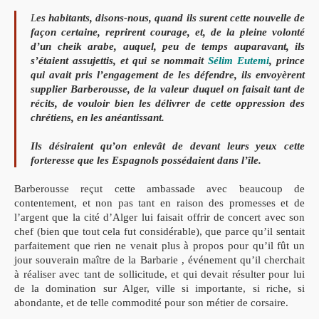
L
es habitants, disons-nous, quand ils surent cette nouvelle de
façon certaine, reprirent courage, et, de la pleine volonté
d’un cheik arabe, auquel, peu de temps auparavant, ils
s’étaient assujettis, et qui se nommait
Sélim Eutemi
, prince
qui avait pris l’engagement de les défendre, ils envoyèrent
supplier Barberousse, de la valeur duquel on faisait tant de
récits, de vouloir bien les délivrer de cette oppression des
chrétiens, en les anéantissant.
Ils désiraient qu’on enlevât de devant leurs yeux cette
forteresse que les Espagnols possédaient dans l’île.
Barberousse reçut cette ambassade avec beaucoup de
contentement, et non pas tant en raison des promesses et de
l’argent que la cité d’Alger lui faisait offrir de concert avec son
chef (bien que tout cela fut considérable), que parce qu’il sentait
parfaitement que rien ne venait plus à propos pour qu’il fût un
jour souverain maître de la Barbarie , événement qu’il cherchait
à réaliser avec tant de sollicitude, et qui devait résulter pour lui
de la domination sur Alger, ville si importante, si riche, si
abondante, et de telle commodité pour son métier de corsaire.