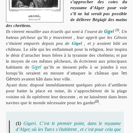
s’approcher des cotes du
royaume d’Alger pour voir
s’il ne lui serait pas possible
de délivrer Bégiajé des mains
des chrétiens.
(1)
Gigel
Ils vinrent mouiller aux écueils
qui sont à l’ouest de
.
Un
bateau pêcheur qu’ils y trouvèrent , leur apprit que les Gênois
s’étaient emparés depuis peu de
Gigel
, et y avaient bâti un
château.
Le zèle qui les enflammait pour la religion, leur inspira
le désir d’arracher leurs frères à la tyrannie des chrétiens; et par
le moyen de ces mêmes pêcheurs, ils écrivirent aux principaux
Gigel
habitants de
qu’ils se tinssent prêts à se joindre à eux
les
lorsqu’ils seraient en mesure d’attaquer le château que
Gênois
avaient bâti dans leur ville.
Ayant donc disposé immédiatement quelques pièces d’artillerie
pour battre la place en ruine, ils s’approchèrent de la plage
voisine où ils opérèrent leur descente , et ne laissèrent dans leurs
(2)
navires que le monde nécessaire pour les garder
.
(1)
Gigeri. C’est le premier point, dans le royaume
d’Alger, où les Turcs s’établirent , et c’est pour cela que