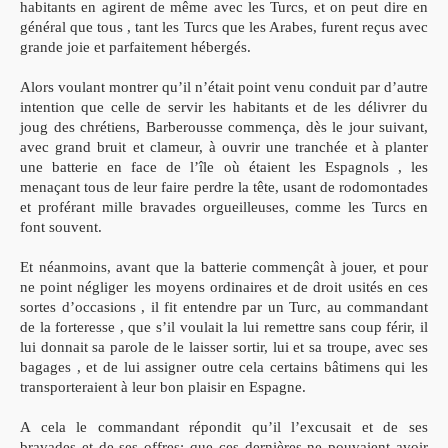
habitants en agirent de même avec les Turcs, et on peut dire en
général que tous , tant les Turcs que les Arabes, furent reçus avec
grande joie et parfaitement hébergés.
Alors voulant montrer qu’il n’était point venu conduit par d’autre
intention que celle de servir les habitants et de les délivrer du
joug des chrétiens, Barberousse commença, dès le jour suivant,
avec grand bruit et clameur, à ouvrir une tranchée et à planter
une batterie en face de l’île où étaient les Espagnols , les
menaçant tous de leur faire perdre la tête, usant de rodomontades
et proférant mille bravades orgueilleuses, comme les Turcs en
font souvent.
Et néanmoins, avant que la batterie commençât à jouer, et pour
ne point négliger les moyens ordinaires et de droit usités en ces
sortes d’occasions , il fit entendre par un Turc, au commandant
de la forteresse , que s’il voulait la lui remettre sans coup férir, il
lui donnait sa parole de le laisser sortir, lui et sa troupe, avec ses
bagages , et de lui assigner outre cela certains bâtimens qui les
transporteraient à leur bon plaisir en Espagne.
A cela le commandant répondit qu’il l’excusait et de ses
bravades et de ses offres; que ces dernières ne pouvaient avoir