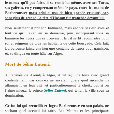
le mieux qu’il put faire, il se remit lui-même, avec ses Turcs,
ses galères, en y comprenant même le pays, entre les mains de
Barberousse;
mais celui-ci usa de bien grande cruauté, car,
sans plus de retard, la tête d’Hassan fut tranchée devant lui.
Non seulement il prit son bâtiment, mais encore ses esclaves et
tout ce qu’il avait en sa demeure, puis incorporant sous sa
bannière les Turcs qui se trouvaient là , il se fit reconnaître pour
roi et seigneur de tous les habitants de cette bourgade. Cela fait,
Barberousse laissa environ une centaine de Turcs pour garnison,
et, se dirigea en toute hâte sur Alger.
Mort de Sélim Eutemi.
A l’arrivée de Aroudj à Alger, il fut reçu de tous avec grand
contentement; car ceux-ci ne savaient guère quel incendie ils
allumaient en leur cité, et particulièrement le cheik, ou, si on
l’aime mieux, le prince
Sélim Eutemi
, qui tenait la ville sous sa
domination.
Ce fut lui qui recueillit et logea Barberousse en son palais
, ne
sachant quel accueil lui faire. Les Maures et les principaux