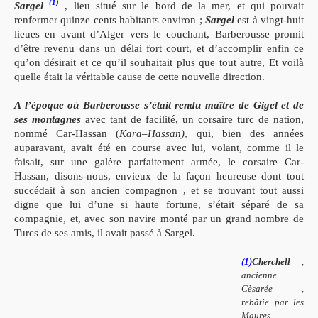
(1)
Sargel
, lieu situé sur le bord de la mer, et qui pouvait
renfermer quinze cents habitants environ ;
Sargel
est à vingt-huit
lieues en avant d’Alger vers le couchant, Barberousse promit
d’être revenu dans un délai fort court, et d’accomplir enfin ce
qu’on désirait et ce qu’il souhaitait plus que tout autre, Et voilà
quelle était la véritable cause de cette nouvelle direction.
A l’époque où Barberousse s’était rendu maître de Gigel et de
ses montagnes
avec tant de facilité, un corsaire turc de nation,
nommé Car-Hassan (
Kara
–
Hassan)
, qui, bien des années
auparavant, avait été en course avec lui, volant, comme il le
faisait, sur une galère parfaitement armée, le corsaire Car-
Hassan, disons-nous, envieux de la façon heureuse dont tout
succédait à son ancien compagnon , et se trouvant tout aussi
digne que lui d’une si haute fortune, s’était séparé de sa
compagnie, et, avec son navire monté par un grand nombre de
Turcs de ses amis, il avait passé à Sargel.
(1)
Cherchell
,
ancienne
Cèsarée ,
rebâtie par les
Maures