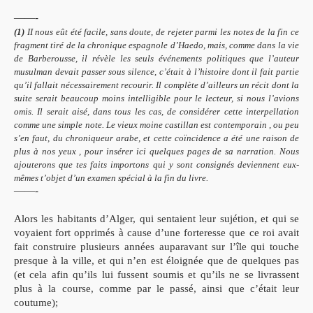
——-
(1)
II nous eût été facile, sans doute, de rejeter parmi les notes de la fin ce
fragment tiré de la chronique espagnole d’Haedo, mais, comme dans la vie
de Barberousse, il révèle les seuls événements politiques que l’auteur
musulman devait passer sous silence, c’était à l’histoire dont il fait partie
qu’il fallait nécessairement recourir. Il complète d’ailleurs un récit dont la
suite serait beaucoup moins intelligible pour le lecteur, si nous l’avions
omis. Il serait aisé, dans tous les cas, de considérer cette interpellation
comme une simple note. Le vieux moine castillan est contemporain , ou peu
s’en faut, du chroniqueur arabe, et cette coïncidence a été une raison de
plus à nos yeux , pour insérer ici quelques pages de sa narration. Nous
ajouterons que tes faits importons qui y sont consignés deviennent eux-
mêmes t’objet d’un examen spécial à la fin du livre.
——-
Alors les habitants d’Alger, qui sentaient leur sujétion, et qui se
voyaient fort opprimés à cause d’une forteresse que ce roi avait
fait construire plusieurs années auparavant sur l’île qui touche
presque à la ville, et qui n’en est éloignée que de quelques pas
(et cela afin qu’ils lui fussent soumis et qu’ils ne se livrassent
plus à la course, comme par le passé, ainsi que c’était leur
coutume);