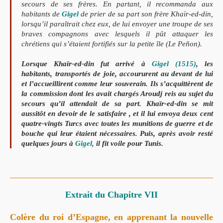
secours de ses frères. En
partant, il recommanda aux
habitants de
Gigel
de prier de sa part son frère Khaïr-ed-din,
lorsqu’il paraîtrait chez eux, de lui envoyer
une troupe de ses
braves compagnons avec
lesquels il pût attaquer les
chrétiens qui s’é­
taient fortifiés sur la petite île (Le Peñon).
Lorsque Khaïr-ed-din fut arrivé à
Gigel (1515)
,
les
habitants, transportés de joie, accoururent
au devant de lui
et l’accueillirent comme leur
souverain. Ils s’acquittèrent de
la commission
dont les avait chargés Aroudj reis au sujet du
secours qu’il attendait de sa part. Khaïr-ed-din
se mit
aussitôt en devoir de le satisfaire , et il
lui envoya deux cent
quatre-vingts Turcs avec
toutes les munitions de guerre et de
bouche qui
leur étaient nécessaires. Puis, après avoir resté
quelques jours à
Gigel,
il fit voile pour Tunis.
Extrait du Chapitre VII
Colère du roi d’Espagne, en apprenant la nouvelle