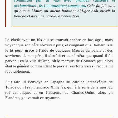
conduisant par la ville avec grandes clameurs et
acclamations ,
ils l’intronisèrent comme roi
.
Cela fut fait sans
qu’aucun Maure ou aucun habitant d’Alger osât ouvrir la
bouche et dire une parole. d’opposition.
Le cheik avait un fils qui se trouvait encore en bas âge ; mais
voyant que son père n’existait plus, et craignant que Barberousse
le fît périr, grâce à l’aide de quelques Maures du palais et des
serviteurs de son père, il s’enfuit et ne s’arrêta que quand il fut
parvenu en la ville d’Oran, où le marquis de Coinarès (qui alors
était le général commandant le pays et ses forteresses) l’accueillit
favorablement.
Plus tard, il l’envoya en Espagne au cardinal archevêque de
Tolède don Fray Francisco Ximenês, qui, à la suite de la mort du
roi catholique, et en l’absence de Charles-Quint, alors en
Flandres, gouvernait ce royaume.