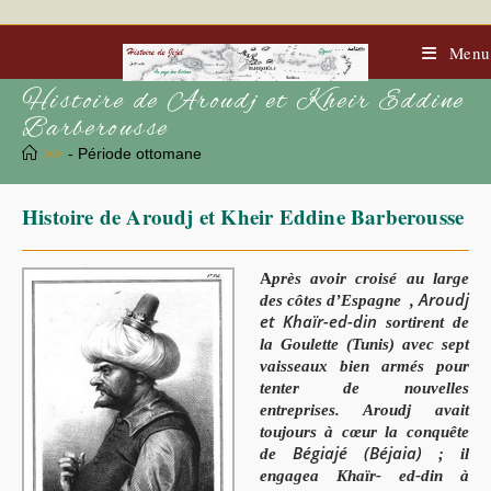
Skip
to
content
Menu
Histoire de Aroudj et Kheir Eddine
Barberousse
>>
- Période ottomane
Histoire de Aroudj et Kheir Eddine Barberousse
A
près avoir croisé au large
Aroudj
des côtes d’Espagne ,
et Khaïr-ed-din
sortirent de
la Goulette (Tunis) avec sept
vaisseaux bien armés pour
tenter de nouvelles
entreprises. Aroudj avait
toujours à cœur la conquête
Bégiajé (Béjaia)
de
; il
engagea Khaïr- ed-din à