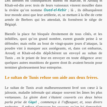
Des Berbers en conséquences mirent en marche, et Aroudj et
Khaïr-ed-din avec trois de leurs vaisseaux vinrent mouiller dans
Oued-el-Kebir
la rivière qu’on nomme
; là , ils débarquèrent
leur monde ainsi que leur artillerie, et, se mettant à la tête de cette
armée de Berbers qui les attendait, ils formèrent le siège de
Bégiajé.
Bientôt la place fut bloquée étroitement de tous côtés, et les
infidèles, quoi qu’on grand nombre, eurent grande peine à se
défendre; mais enfin au bout de vingt-quatre jours d’attaque, la
poudre vint à manquer aux assiégeants, et, dans cet embarras,
Aroudj et Khaïr-ed-din dépêchèrent un envoyé au sultan de
Tunis , en le priant de leur en envoyer en toute diligence avec
quelques autres munitions de guerre dont ils avaient besoin pour
terminer glorieusement leur entreprise.
Le sultan de Tunis refuse son aide aux deux frères.
Le sultan de Tunis avait malheureusement livré son cœur à la
jalousie, maladie infernale qui attaque souvent les âmes les plus
vertueuses.
La gloire dont s’étaient couverts ces deux héros
parla prise de
Gigel
, commença à l’offusquer, et, sous divers
prétextes , il refusa d’envoyer les secours qu’on lui demandait.