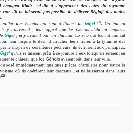
l engagea Khaïr- ed-din à s’approcher des cotes du royaume
 voir s’il ne lui serait pas possible de délivrer Bégiajé des mains
s.
(1)
Gigel
 mouiller aux écueils
qui sont à l’ouest de
.
Un bateau
ils y trouvèrent , leur apprit que les Gênois s’étaient emparés
 de
Gigel
, et y avaient bâti un château.
Le zèle qui les enflammait
gion, leur inspira le désir d’arracher leurs frères à la tyrannie des
t par le moyen de ces mêmes pêcheurs, ils écrivirent aux principaux
Gigel
qu’ils se tinssent prêts à se joindre à eux lorsqu’ils seraient en
les Gênois
aquer le château que
avaient bâti dans leur ville.
isposé immédiatement quelques pièces d’artillerie pour battre la
voisine où ils opérèrent leur descente , et ne laissèrent dans leurs
(2)
r
.