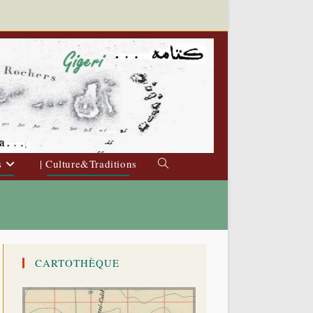
s
| Culture&Traditions
Toggle
website
search
CARTOTHÈQUE