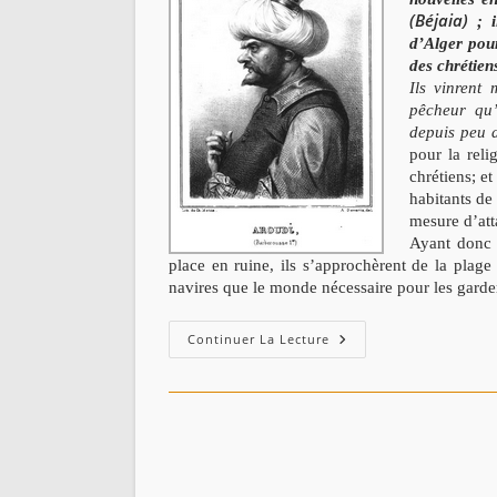
(Béjaia)
; i
d’Alger pour
des chrétien
Ils vinrent
pêcheur qu’
depuis peu
pour la reli
chrétiens; e
habitants de
mesure d’att
Ayant donc d
place en ruine, ils s’approchèrent de la plage 
navires que le monde nécessaire pour les garde
Histoire
Continuer La Lecture
De
Aroudj
Et
Kheir
Eddine
Barberousse