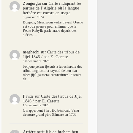
Zouguigui
sur
Carte indiquant les
parties de l’Algérie où la langue
berbère est encore en usage
3 janvier 2024
Bonjour, Merci pour votre travail. Quelle
est votre preuve pour affirmer que la
Petite Kabylie parle arabe depuis des
siècles,…
meghachi
sur
Carte des tribus de
Jijel 1846 / par E. Carette
30 décembre 2023
bonjour(selem )je suis a la recherche des
tribut meghachi et sayoud de ben siar
taher jijel ,jaimerai reconstituer l,histoire
de…
Fawzi
sur
Carte des tribus de Jijel
1846 / par E. Carette
15 décembre 2023
On appartient à la tribu béni caid Venu
de notre grand père Slimane en 1769
Arrière petit fils de braham ben