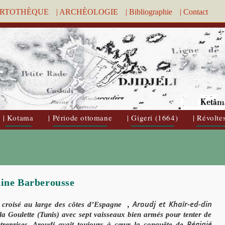
ARTOTHÈQUE
| ARCHÈOLOGIE
| Bibliographie
| Contact
| Kotama
| Période ottomane
| Gigeri (1664)
| Révolte
dine Barberousse
Aroudj et Khaïr-ed-din
 croisé au large des côtes d’Espagne ,
 la Goulette (Tunis) avec sept vaisseaux bien armés pour tenter de
Bégiajé
ntreprises. Aroudj avait toujours à cœur la conquête de