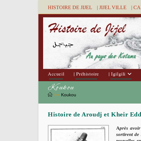
Skip
HISTOIRE DE JIJEL
| JIJEL VILLE
| C
to
content
Accueil
| Préhistoire
| Igilgili
Koukou
>>
Koukou
Histoire de Aroudj et Kheir Ed
A
près avoir
sortirent de
nouvelles e