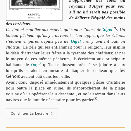
s’approcher des cotes du
royaume d’Alger pour voir
s’il ne lui serait pas possible
de délivrer Bégiajé des mains
des chrétiens.
(1)
Gigel
Ils vinrent mouiller aux écueils
qui sont à l’ouest de
.
Un
bateau pêcheur qu’ils y trouvèrent , leur apprit que les Gênois
s’étaient emparés depuis peu de
Gigel
, et y avaient bâti un
château.
Le zèle qui les enflammait pour la religion, leur inspira
le désir d’arracher leurs frères à la tyrannie des chrétiens; et par
le moyen de ces mêmes pêcheurs, ils écrivirent aux principaux
Gigel
habitants de
qu’ils se tinssent prêts à se joindre à eux
les
lorsqu’ils seraient en mesure d’attaquer le château que
Gênois
avaient bâti dans leur ville.
Ayant donc disposé immédiatement quelques pièces d’artillerie
pour battre la place en ruine, ils s’approchèrent de la plage
voisine où ils opérèrent leur descente , et ne laissèrent dans leurs
(2)
navires que le monde nécessaire pour les garder
.
Histoire
Continuer La Lecture
De
Aroudj
Et
Kheir