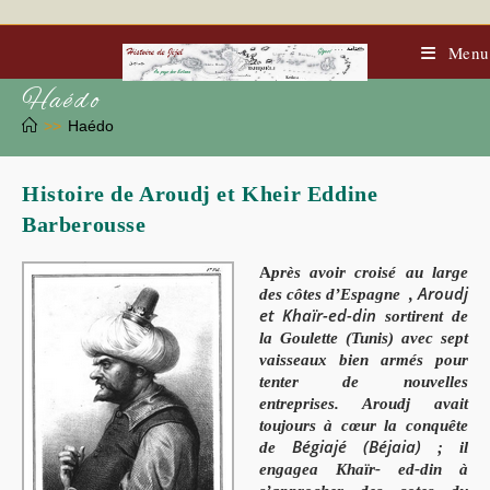
Skip
to
content
Menu
Haédo
>>
Haédo
Histoire de Aroudj et Kheir Eddine
Barberousse
A
près avoir croisé au large
Aroudj
des côtes d’Espagne ,
et Khaïr-ed-din
sortirent de
la Goulette (Tunis) avec sept
vaisseaux bien armés pour
tenter de nouvelles
entreprises. Aroudj avait
toujours à cœur la conquête
Bégiajé (Béjaia)
de
; il
engagea Khaïr- ed-din à