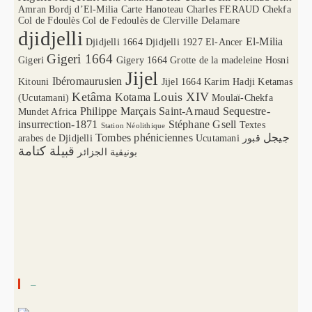
Amran
Bordj d’El-Milia
Carte Hanoteau
Charles FERAUD
Chekfa
Col de Fdoulès
Col de Fedoulès
de Clerville
Delamare
djidjelli
El-Milia
Djidjelli 1664
Djidjelli 1927
El-Ancer
Gigeri 1664
Gigeri
Gigery 1664
Grotte de la madeleine
Hosni
Jijel
Ibéromaurusien
Kitouni
Jijel 1664
Karim Hadji
Ketamas
Ketâma
Louis XIV
Kotama
(Ucutamani)
Moulaï-Chekfa
Philippe Marçais
Saint-Arnaud
Sequestre-
Mundet Africa
insurrection-1871
Stéphane Gsell
Textes
Station Néolithique
Tombes phéniciennes
جيجل
arabes de Djidjelli
Ucutamani
قبور
قبيلة كتامة
بونيقية الجزائر
–