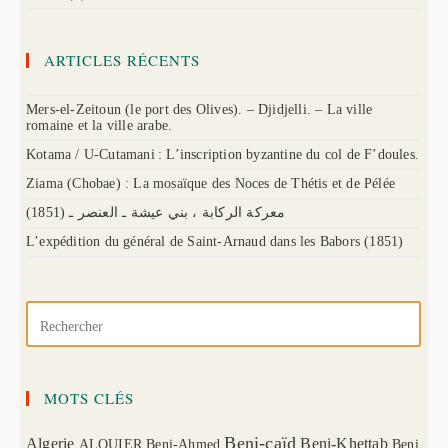
ARTICLES RÉCENTS
Mers-el-Zeitoun (le port des Olives). – Djidjelli. – La ville
romaine et la ville arabe.
Kotama / U-Cutamani : L’inscription byzantine du col de F’doules.
Ziama (Chobae) : La mosaïque des Noces de Thétis et de Pélée
(1851) معركة الركابة ، بني عيشة ـ العنصر ـ
L’expédition du général de Saint-Arnaud dans les Babors (1851)
MOTS CLÉS
Beni-caïd
Algerie
Beni-Khettab
ALQUIER
Beni-Ahmed
Beni