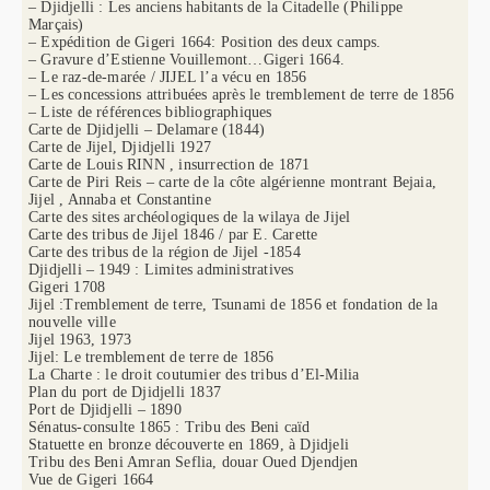
– Djidjelli : Les anciens habitants de la Citadelle (Philippe
Marçais)
– Expédition de Gigeri 1664: Position des deux camps.
– Gravure d’Estienne Vouillemont…Gigeri 1664.
– Le raz-de-marée / JIJEL l’a vécu en 1856
– Les concessions attribuées après le tremblement de terre de 1856
– Liste de références bibliographiques
Carte de Djidjelli – Delamare (1844)
Carte de Jijel, Djidjelli 1927
Carte de Louis RINN , insurrection de 1871
Carte de Piri Reis – carte de la côte algérienne montrant Bejaia,
Jijel , Annaba et Constantine
Carte des sites archéologiques de la wilaya de Jijel
Carte des tribus de Jijel 1846 / par E. Carette
Carte des tribus de la région de Jijel -1854
Djidjelli – 1949 : Limites administratives
Gigeri 1708
Jijel :Tremblement de terre, Tsunami de 1856 et fondation de la
nouvelle ville
Jijel 1963, 1973
Jijel: Le tremblement de terre de 1856
La Charte : le droit coutumier des tribus d’El-Milia
Plan du port de Djidjelli 1837
Port de Djidjelli – 1890
Sénatus-consulte 1865 : Tribu des Beni caïd
Statuette en bronze découverte en 1869, à Djidjeli
Tribu des Beni Amran Seflia, douar Oued Djendjen
Vue de Gigeri 1664