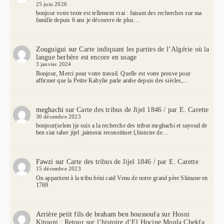
25 juin 2026
bonjour votre texte est tellement vrai : faisant des recherches sur ma
famille depuis 6 ans je découvre de plus…
Zouguigui
sur
Carte indiquant les parties de l’Algérie où la
langue berbère est encore en usage
3 janvier 2024
Bonjour, Merci pour votre travail. Quelle est votre preuve pour
affirmer que la Petite Kabylie parle arabe depuis des siècles,…
meghachi
sur
Carte des tribus de Jijel 1846 / par E. Carette
30 décembre 2023
bonjour(selem )je suis a la recherche des tribut meghachi et sayoud de
ben siar taher jijel ,jaimerai reconstituer l,histoire de…
Fawzi
sur
Carte des tribus de Jijel 1846 / par E. Carette
15 décembre 2023
On appartient à la tribu béni caid Venu de notre grand père Slimane en
1769
Arrière petit fils de braham ben boussoufa
sur
Hosni
Kitouni : Retour sur l’histoire d’El Hocine Moula Chekfa