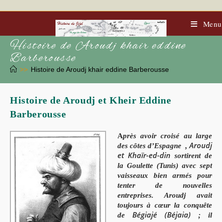
Skip
to
content
Menu
Histoire de Aroudj khair eddine
Barberousse
>>
Histoire de Aroudj khair eddine Barberousse
Histoire de Aroudj et Kheir Eddine
Barberousse
A
près avoir croisé au large
Aroudj
des côtes d’Espagne ,
et Khaïr-ed-din
sortirent de
la Goulette (Tunis) avec sept
vaisseaux bien armés pour
tenter de nouvelles
entreprises. Aroudj avait
toujours à cœur la conquête
Bégiajé (Béjaia)
de
; il