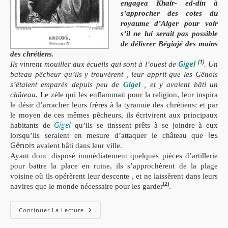
engagea Khaïr- ed-din à
s’approcher des cotes du
royaume d’Alger pour voir
s’il ne lui serait pas possible
de délivrer Bégiajé des mains
des chrétiens.
(1)
Gigel
Ils vinrent mouiller aux écueils
qui sont à l’ouest de
.
Un
bateau pêcheur qu’ils y trouvèrent , leur apprit que les Gênois
s’étaient emparés depuis peu de
Gigel
, et y avaient bâti un
château.
Le zèle qui les enflammait pour la religion, leur inspira
le désir d’arracher leurs frères à la tyrannie des chrétiens; et par
le moyen de ces mêmes pêcheurs, ils écrivirent aux principaux
Gigel
habitants de
qu’ils se tinssent prêts à se joindre à eux
les
lorsqu’ils seraient en mesure d’attaquer le château que
Gênois
avaient bâti dans leur ville.
Ayant donc disposé immédiatement quelques pièces d’artillerie
pour battre la place en ruine, ils s’approchèrent de la plage
voisine où ils opérèrent leur descente , et ne laissèrent dans leurs
(2)
navires que le monde nécessaire pour les garder
.
Histoire
Continuer La Lecture
De
Aroudj