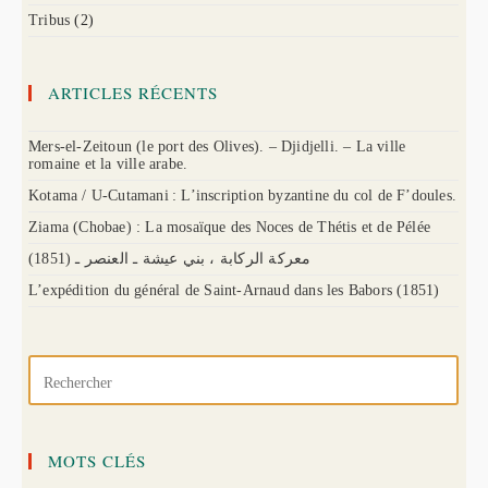
Tribus
(2)
ARTICLES RÉCENTS
Mers-el-Zeitoun (le port des Olives). – Djidjelli. – La ville
romaine et la ville arabe.
Kotama / U-Cutamani : L’inscription byzantine du col de F’doules.
Ziama (Chobae) : La mosaïque des Noces de Thétis et de Pélée
(1851) معركة الركابة ، بني عيشة ـ العنصر ـ
L’expédition du général de Saint-Arnaud dans les Babors (1851)
MOTS CLÉS