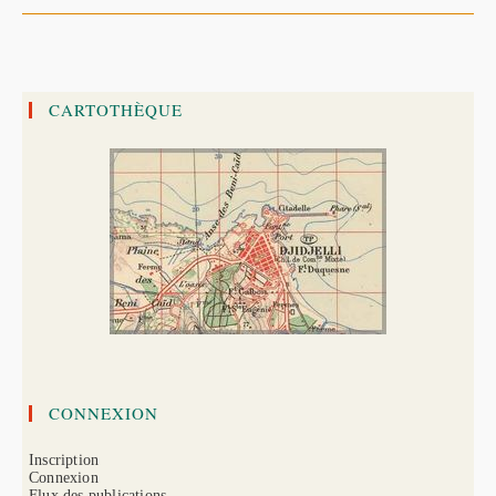
Et
Kheir
Eddine
Barberousse
CARTOTHÈQUE
CONNEXION
Inscription
Connexion
Flux des publications