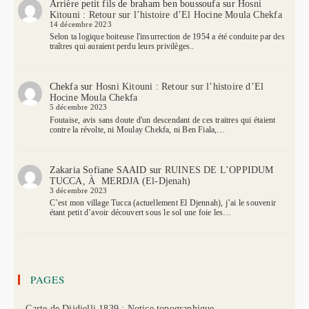
Arrière petit fils de braham ben boussoufa
sur
Hosni
Kitouni : Retour sur l’histoire d’El Hocine Moula Chekfa
14 décembre 2023
Selon ta logique boiteuse l'insurrection de 1954 a été conduite par des
traîtres qui auraient perdu leurs privilèges..
Chekfa
sur
Hosni Kitouni : Retour sur l’histoire d’El
Hocine Moula Chekfa
5 décembre 2023
Foutaise, avis sans doute d'un descendant de ces traitres qui étaient
contre la révolte, ni Moulay Chekfa, ni Ben Fiala,…
Zakaria Sofiane SAAID
sur
RUINES DE L’OPPIDUM
TUCCA, À MERDJA (El-Djenah)
3 décembre 2023
C’est mon village Tucca (actuellement El Djennah), j’ai le souvenir
étant petit d’avoir découvert sous le sol une foie les…
PAGES
– Carte de Djidjelli 1839 : Notice topographique.