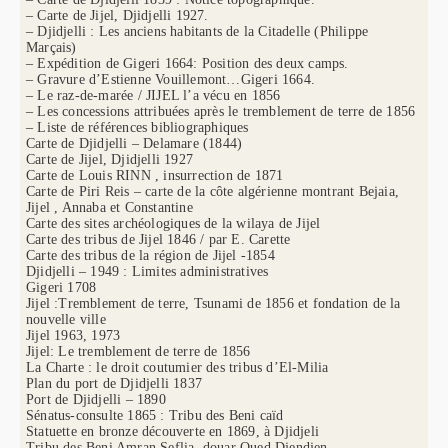
– Carte de Jijel, Djidjelli 1927.
– Djidjelli : Les anciens habitants de la Citadelle (Philippe
Marçais)
– Expédition de Gigeri 1664: Position des deux camps.
– Gravure d’Estienne Vouillemont…Gigeri 1664.
– Le raz-de-marée / JIJEL l’a vécu en 1856
– Les concessions attribuées après le tremblement de terre de 1856
– Liste de références bibliographiques
Carte de Djidjelli – Delamare (1844)
Carte de Jijel, Djidjelli 1927
Carte de Louis RINN , insurrection de 1871
Carte de Piri Reis – carte de la côte algérienne montrant Bejaia,
Jijel , Annaba et Constantine
Carte des sites archéologiques de la wilaya de Jijel
Carte des tribus de Jijel 1846 / par E. Carette
Carte des tribus de la région de Jijel -1854
Djidjelli – 1949 : Limites administratives
Gigeri 1708
Jijel :Tremblement de terre, Tsunami de 1856 et fondation de la
nouvelle ville
Jijel 1963, 1973
Jijel: Le tremblement de terre de 1856
La Charte : le droit coutumier des tribus d’El-Milia
Plan du port de Djidjelli 1837
Port de Djidjelli – 1890
Sénatus-consulte 1865 : Tribu des Beni caïd
Statuette en bronze découverte en 1869, à Djidjeli
Tribu des Beni Amran Seflia, douar Oued Djendjen