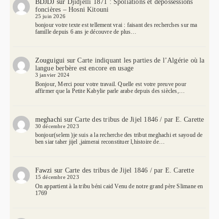
BDJDJ
sur
Djidjelli 1871 : Spoliations et dépossessions
foncières – Hosni Kitouni
25 juin 2026
bonjour votre texte est tellement vrai : faisant des recherches sur ma
famille depuis 6 ans je découvre de plus…
Zouguigui
sur
Carte indiquant les parties de l’Algérie où la
langue berbère est encore en usage
3 janvier 2024
Bonjour, Merci pour votre travail. Quelle est votre preuve pour
affirmer que la Petite Kabylie parle arabe depuis des siècles,…
meghachi
sur
Carte des tribus de Jijel 1846 / par E. Carette
30 décembre 2023
bonjour(selem )je suis a la recherche des tribut meghachi et sayoud de
ben siar taher jijel ,jaimerai reconstituer l,histoire de…
Fawzi
sur
Carte des tribus de Jijel 1846 / par E. Carette
15 décembre 2023
On appartient à la tribu béni caid Venu de notre grand père Slimane en
1769