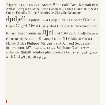
Beni-caïd
Algerie
Beni-Khettab
ALQUIER
Beni-Ahmed
Beni
Amran
Bordj d’El-Milia
Carte Hanoteau
Charles FERAUD
Chekfa
Col de Fdoulès
Col de Fedoulès
de Clerville
Delamare
djidjelli
El-Milia
Djidjelli 1664
Djidjelli 1927
El-Ancer
Gigeri 1664
Gigeri
Gigery 1664
Grotte de la madeleine
Hosni
Jijel
Ibéromaurusien
Kitouni
Jijel 1664
Karim Hadji
Ketamas
Ketâma
Louis XIV
Kotama
(Ucutamani)
Moulaï-Chekfa
Philippe Marçais
Saint-Arnaud
Sequestre-
Mundet Africa
insurrection-1871
Stéphane Gsell
Textes
Station Néolithique
Tombes phéniciennes
جيجل
arabes de Djidjelli
Ucutamani
قبور
قبيلة كتامة
بونيقية الجزائر
–