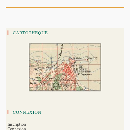
De
Terre
En
Algérie,
Du
21
Août
Au
CARTOTHÈQUE
15
Octobre
1856
CONNEXION
Inscription
Connexion