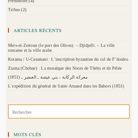
Préhistoire
(4)
Tribus
(2)
ARTICLES RÉCENTS
Mers-el-Zeitoun (le port des Olives). – Djidjelli. – La ville
romaine et la ville arabe.
Kotama / U-Cutamani : L’inscription byzantine du col de F’doules.
Ziama (Chobae) : La mosaïque des Noces de Thétis et de Pélée
(1851) معركة الركابة ، بني عيشة ـ العنصر ـ
L’expédition du général de Saint-Arnaud dans les Babors (1851)
MOTS CLÉS