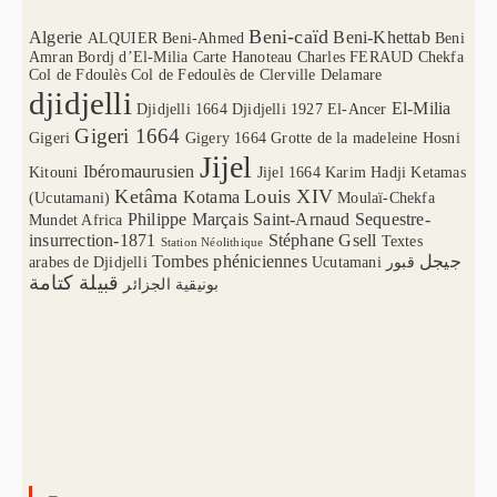
Beni-caïd
Algerie
Beni-Khettab
ALQUIER
Beni-Ahmed
Beni
Amran
Bordj d’El-Milia
Carte Hanoteau
Charles FERAUD
Chekfa
Col de Fdoulès
Col de Fedoulès
de Clerville
Delamare
djidjelli
El-Milia
Djidjelli 1664
Djidjelli 1927
El-Ancer
Gigeri 1664
Gigeri
Gigery 1664
Grotte de la madeleine
Hosni
Jijel
Ibéromaurusien
Kitouni
Jijel 1664
Karim Hadji
Ketamas
Ketâma
Louis XIV
Kotama
(Ucutamani)
Moulaï-Chekfa
Philippe Marçais
Saint-Arnaud
Sequestre-
Mundet Africa
insurrection-1871
Stéphane Gsell
Textes
Station Néolithique
Tombes phéniciennes
جيجل
arabes de Djidjelli
Ucutamani
قبور
قبيلة كتامة
بونيقية الجزائر
–