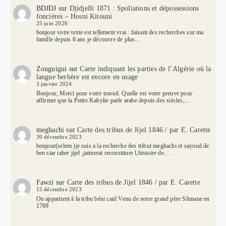
BDJDJ
sur
Djidjelli 1871 : Spoliations et dépossessions
foncières – Hosni Kitouni
25 juin 2026
bonjour votre texte est tellement vrai : faisant des recherches sur ma
famille depuis 6 ans je découvre de plus…
Zouguigui
sur
Carte indiquant les parties de l’Algérie où la
langue berbère est encore en usage
3 janvier 2024
Bonjour, Merci pour votre travail. Quelle est votre preuve pour
affirmer que la Petite Kabylie parle arabe depuis des siècles,…
meghachi
sur
Carte des tribus de Jijel 1846 / par E. Carette
30 décembre 2023
bonjour(selem )je suis a la recherche des tribut meghachi et sayoud de
ben siar taher jijel ,jaimerai reconstituer l,histoire de…
Fawzi
sur
Carte des tribus de Jijel 1846 / par E. Carette
15 décembre 2023
On appartient à la tribu béni caid Venu de notre grand père Slimane en
1769