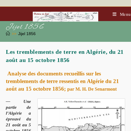
Skip
to
content
Menu
Jijel 1856
>>
Jijel 1856
Les tremblements de terre en Algérie, du 21
août au 15 octobre 1856
Analyse des documents recueillis sur les
tremblements de terre ressentis en Algérie du 21
août au 15 octobre 1856;
par M. H. De Senarmont
— Une
partie de
l’Algérie a
éprouvé du
21 août au 5
octobre 1856