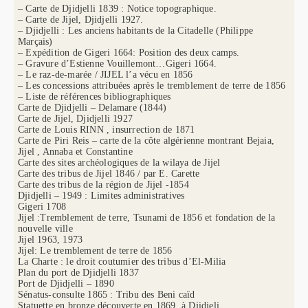
– Carte de Djidjelli 1839 : Notice topographique.
– Carte de Jijel, Djidjelli 1927.
– Djidjelli : Les anciens habitants de la Citadelle (Philippe
Marçais)
– Expédition de Gigeri 1664: Position des deux camps.
– Gravure d’Estienne Vouillemont…Gigeri 1664.
– Le raz-de-marée / JIJEL l’a vécu en 1856
– Les concessions attribuées après le tremblement de terre de 1856
– Liste de références bibliographiques
Carte de Djidjelli – Delamare (1844)
Carte de Jijel, Djidjelli 1927
Carte de Louis RINN , insurrection de 1871
Carte de Piri Reis – carte de la côte algérienne montrant Bejaia,
Jijel , Annaba et Constantine
Carte des sites archéologiques de la wilaya de Jijel
Carte des tribus de Jijel 1846 / par E. Carette
Carte des tribus de la région de Jijel -1854
Djidjelli – 1949 : Limites administratives
Gigeri 1708
Jijel :Tremblement de terre, Tsunami de 1856 et fondation de la
nouvelle ville
Jijel 1963, 1973
Jijel: Le tremblement de terre de 1856
La Charte : le droit coutumier des tribus d’El-Milia
Plan du port de Djidjelli 1837
Port de Djidjelli – 1890
Sénatus-consulte 1865 : Tribu des Beni caïd
Statuette en bronze découverte en 1869, à Djidjeli