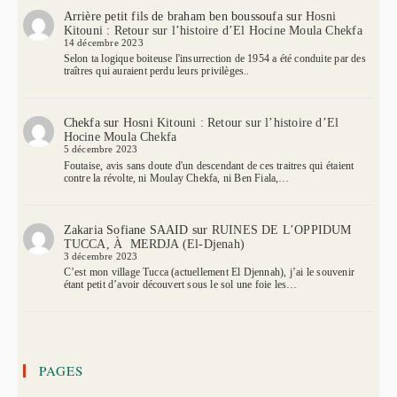
Arrière petit fils de braham ben boussoufa
sur
Hosni
Kitouni : Retour sur l’histoire d’El Hocine Moula Chekfa
14 décembre 2023
Selon ta logique boiteuse l'insurrection de 1954 a été conduite par des
traîtres qui auraient perdu leurs privilèges..
Chekfa
sur
Hosni Kitouni : Retour sur l’histoire d’El
Hocine Moula Chekfa
5 décembre 2023
Foutaise, avis sans doute d'un descendant de ces traitres qui étaient
contre la révolte, ni Moulay Chekfa, ni Ben Fiala,…
Zakaria Sofiane SAAID
sur
RUINES DE L’OPPIDUM
TUCCA, À MERDJA (El-Djenah)
3 décembre 2023
C’est mon village Tucca (actuellement El Djennah), j’ai le souvenir
étant petit d’avoir découvert sous le sol une foie les…
PAGES