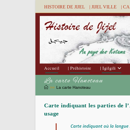
Skip
HISTOIRE DE JIJEL
| JIJEL VILLE
| C
to
content
Accueil
| Préhistoire
| Igilgili
La carte Hanoteau
>>
La carte Hanoteau
Carte indiquant les parties de l
usage
Carte indiquant où la langue 