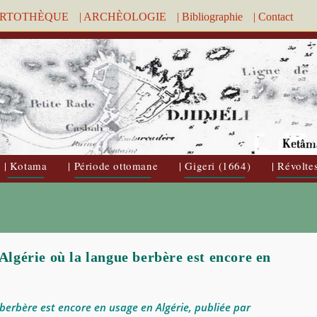
ARTOTHÈQUE
| ARCHÈOLOGIE
| Bibliographie
| Contact
| Kotama
| Période ottomane
| Gigeri (1664)
| Révolte
’Algérie où la langue berbère est encore en
berbère est encore en usage en Algérie, publiée par