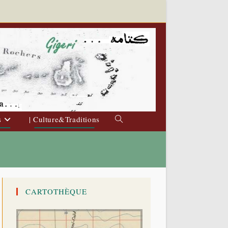
s
| Culture&Traditions
Toggle
website
search
CARTOTHÈQUE