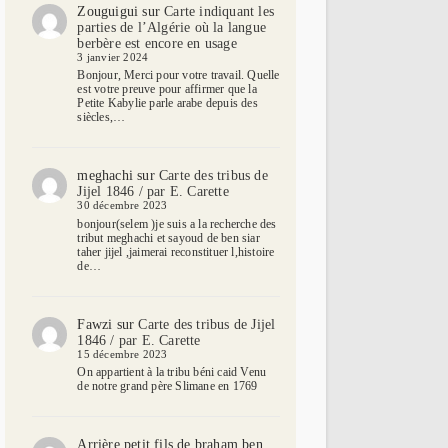
Zouguigui
sur
Carte indiquant les
parties de l’Algérie où la langue
berbère est encore en usage
3 janvier 2024
Bonjour, Merci pour votre travail. Quelle
est votre preuve pour affirmer que la
Petite Kabylie parle arabe depuis des
siècles,…
meghachi
sur
Carte des tribus de
Jijel 1846 / par E. Carette
30 décembre 2023
bonjour(selem )je suis a la recherche des
tribut meghachi et sayoud de ben siar
taher jijel ,jaimerai reconstituer l,histoire
de…
Fawzi
sur
Carte des tribus de Jijel
1846 / par E. Carette
15 décembre 2023
On appartient à la tribu béni caid Venu
de notre grand père Slimane en 1769
Arrière petit fils de braham ben