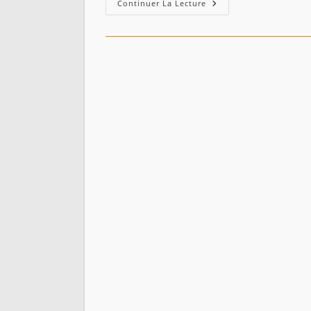
Carte
Continuer La Lecture
Indiquant
Les
Parties
De
L’Algérie
Où
La
Langue
Berbère
Est
Encore
En
Usage