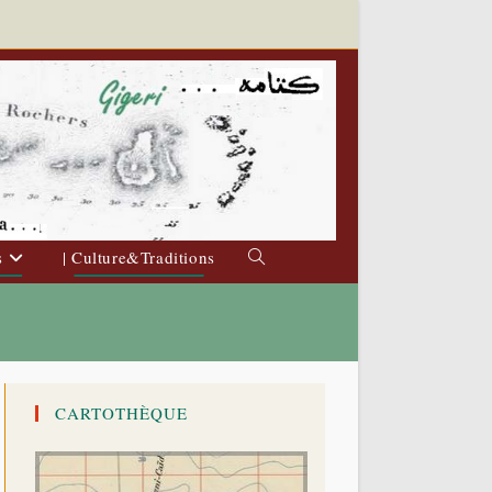
s
| Culture&Traditions
Toggle
website
search
CARTOTHÈQUE