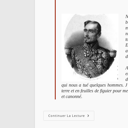
N
b
m
n
t
E
a
d
A
e
d
qui nous a tué quelques hommes. J’ai
terre et en feuilles de figuier pour m
et canonné.
Lettres
Continuer La Lecture
Du
Maréchal
De