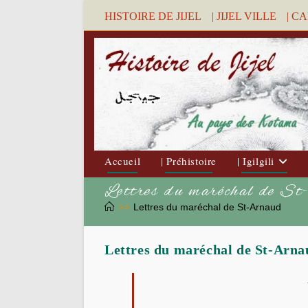
Skip
HISTOIRE DE JIJEL
| JIJEL VILLE
| C
to
content
Accueil
| Préhistoire
| Igilgili
Lettres du maréchal de S
>>
Lettres du maréchal de St-Arnaud
Lettres du maréchal de St-Arnau