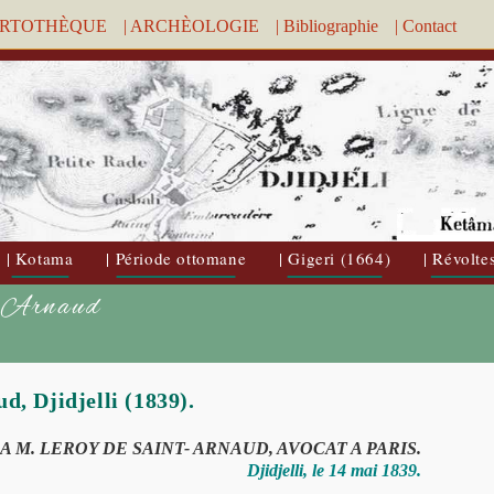
ARTOTHÈQUE
| ARCHÈOLOGIE
| Bibliographie
| Contact
| Kotama
| Période ottomane
| Gigeri (1664)
| Révolte
t-Arnaud
d, Djidjelli (1839).
A M. LEROY DE SAINT- ARNAUD, AVOCAT A PARIS.
Djidjelli, le 14 mai 1839.