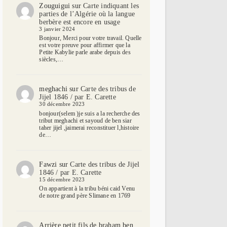
Zouguigui
sur
Carte indiquant les
parties de l’Algérie où la langue
berbère est encore en usage
3 janvier 2024
Bonjour, Merci pour votre travail. Quelle
est votre preuve pour affirmer que la
Petite Kabylie parle arabe depuis des
siècles,…
meghachi
sur
Carte des tribus de
Jijel 1846 / par E. Carette
30 décembre 2023
bonjour(selem )je suis a la recherche des
tribut meghachi et sayoud de ben siar
taher jijel ,jaimerai reconstituer l,histoire
de…
Fawzi
sur
Carte des tribus de Jijel
1846 / par E. Carette
15 décembre 2023
On appartient à la tribu béni caid Venu
de notre grand père Slimane en 1769
Arrière petit fils de braham ben