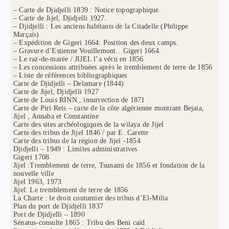
– Carte de Djidjelli 1839 : Notice topographique.
– Carte de Jijel, Djidjelli 1927.
– Djidjelli : Les anciens habitants de la Citadelle (Philippe
Marçais)
– Expédition de Gigeri 1664: Position des deux camps.
– Gravure d’Estienne Vouillemont…Gigeri 1664.
– Le raz-de-marée / JIJEL l’a vécu en 1856
– Les concessions attribuées après le tremblement de terre de 1856
– Liste de références bibliographiques
Carte de Djidjelli – Delamare (1844)
Carte de Jijel, Djidjelli 1927
Carte de Louis RINN , insurrection de 1871
Carte de Piri Reis – carte de la côte algérienne montrant Bejaia,
Jijel , Annaba et Constantine
Carte des sites archéologiques de la wilaya de Jijel
Carte des tribus de Jijel 1846 / par E. Carette
Carte des tribus de la région de Jijel -1854
Djidjelli – 1949 : Limites administratives
Gigeri 1708
Jijel :Tremblement de terre, Tsunami de 1856 et fondation de la
nouvelle ville
Jijel 1963, 1973
Jijel: Le tremblement de terre de 1856
La Charte : le droit coutumier des tribus d’El-Milia
Plan du port de Djidjelli 1837
Port de Djidjelli – 1890
Sénatus-consulte 1865 : Tribu des Beni caïd