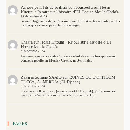
Arrière petit fils de braham ben boussoufa
sur
Hosni
Kitouni : Retour sur l’histoire d’El Hocine Moula Chekfa
14 décembre 2023
Selon ta logique boiteuse l'insurrection de 1954 a été conduite par des
traîtres qui auraient perdu leurs privilèges..
Chekfa
sur
Hosni Kitouni : Retour sur l’histoire d’El
Hocine Moula Chekfa
5 décembre 2023
Foutaise, avis sans doute d'un descendant de ces traitres qui étaient
contre la révolte, ni Moulay Chekfa, ni Ben Fiala,…
Zakaria Sofiane SAAID
sur
RUINES DE L’OPPIDUM
TUCCA, À MERDJA (El-Djenah)
3 décembre 2023
C’est mon village Tucca (actuellement El Djennah), j’ai le souvenir
étant petit d’avoir découvert sous le sol une foie les…
PAGES