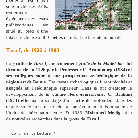
mètres à l’est. L’abri
sous roche des Aftis,
renfermant
également des restes
préhistoriques, est
situé au pied d’une
falaise rocheuse à 300 mètres en retrait de la route nationale.
Taza I, de 1926 à 1983
La grotte de
Taza I
, anciennement
grotte de la Madeleine
, fut
découverte en 1926 par le Professeur C. Arambourg (1934) et
ses collègues suite à une prospection archéologique de la
région est de Bejaia.
Des restes archéologiques furent récoltés et
assignés au Paléolithique supérieur. Dans le but d’étudier le
développement de
la culture ibéromaurusienne
,
C. Brahimi
(1971)
effectua un sondage d’un mètre de profondeur dans les
dépôts supérieurs, et conclut à une évolution buissonnante de
l’industrie ibéromaurusienne. En 1983,
Mohamed Medig
initia
de nouvelles recherches dans la grotte de
Taza I
.
Les
Continuer La Lecture
Grottes