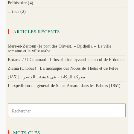
Préhistoire
(4)
Tribus
(2)
ARTICLES RÉCENTS
Mers-el-Zeitoun (le port des Olives). – Djidjelli. – La ville
romaine et la ville arabe.
Kotama / U-Cutamani : L’inscription byzantine du col de F’doules.
Ziama (Chobae) : La mosaïque des Noces de Thétis et de Pélée
(1851) معركة الركابة ، بني عيشة ـ العنصر ـ
L’expédition du général de Saint-Arnaud dans les Babors (1851)
MOTS CLÉS