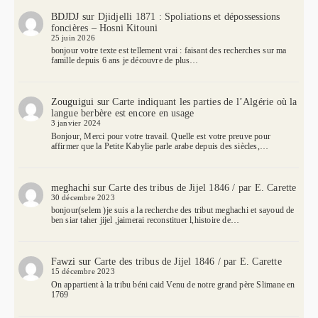
BDJDJ
sur
Djidjelli 1871 : Spoliations et dépossessions
foncières – Hosni Kitouni
25 juin 2026
bonjour votre texte est tellement vrai : faisant des recherches sur ma
famille depuis 6 ans je découvre de plus…
Zouguigui
sur
Carte indiquant les parties de l’Algérie où la
langue berbère est encore en usage
3 janvier 2024
Bonjour, Merci pour votre travail. Quelle est votre preuve pour
affirmer que la Petite Kabylie parle arabe depuis des siècles,…
meghachi
sur
Carte des tribus de Jijel 1846 / par E. Carette
30 décembre 2023
bonjour(selem )je suis a la recherche des tribut meghachi et sayoud de
ben siar taher jijel ,jaimerai reconstituer l,histoire de…
Fawzi
sur
Carte des tribus de Jijel 1846 / par E. Carette
15 décembre 2023
On appartient à la tribu béni caid Venu de notre grand père Slimane en
1769