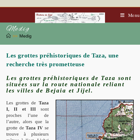
Skip
to
content
Menu
Medig
>>
Medig
Les grottes préhistoriques de Taza, une
recherche très prometteuse
Les grottes préhistoriques de Taza sont
situées sur la route nationale reliant
les villes de Bejaia et Jijel.
Les grottes de
Taza
I, II et III
sont
proches l’une de
l’autre, alors que la
grotte de
Taza IV
se
trouve à plusieurs