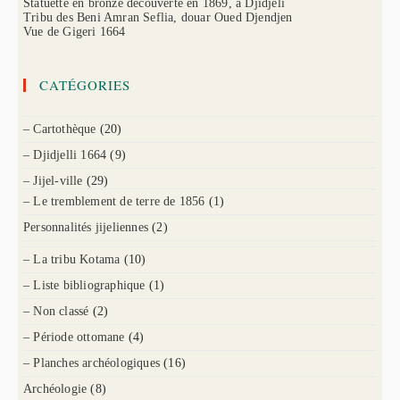
Statuette en bronze découverte en 1869, à Djidjeli
Tribu des Beni Amran Seflia, douar Oued Djendjen
Vue de Gigeri 1664
CATÉGORIES
– Cartothèque
(20)
– Djidjelli 1664
(9)
– Jijel-ville
(29)
– Le tremblement de terre de 1856
(1)
Personnalités jijeliennes
(2)
– La tribu Kotama
(10)
– Liste bibliographique
(1)
– Non classé
(2)
– Période ottomane
(4)
– Planches archéologiques
(16)
Archéologie
(8)