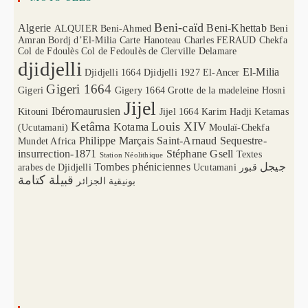
Beni-caïd
Algerie
Beni-Khettab
ALQUIER
Beni-Ahmed
Beni
Amran
Bordj d’El-Milia
Carte Hanoteau
Charles FERAUD
Chekfa
Col de Fdoulès
Col de Fedoulès
de Clerville
Delamare
djidjelli
El-Milia
Djidjelli 1664
Djidjelli 1927
El-Ancer
Gigeri 1664
Gigeri
Gigery 1664
Grotte de la madeleine
Hosni
Jijel
Ibéromaurusien
Kitouni
Jijel 1664
Karim Hadji
Ketamas
Ketâma
Louis XIV
Kotama
(Ucutamani)
Moulaï-Chekfa
Philippe Marçais
Saint-Arnaud
Sequestre-
Mundet Africa
insurrection-1871
Stéphane Gsell
Textes
Station Néolithique
Tombes phéniciennes
جيجل
arabes de Djidjelli
Ucutamani
قبور
قبيلة كتامة
بونيقية الجزائر