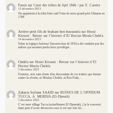
Fawzi
sur
Carte des tribus de Jijel 1846 / par E. Carette
15 décembre 2023
On appartient à la tribu béni caid Venu de notre grand père Slimane en
1769
Arrière petit fils de braham ben boussoufa
sur
Hosni
Kitouni : Retour sur l’histoire d’El Hocine Moula Chekfa
14 décembre 2023
Selon ta logique boiteuse l'insurrection de 1954 a été conduite par des
traîtres qui auraient perdu leurs privilèges..
Chekfa
sur
Hosni Kitouni : Retour sur l’histoire d’El
Hocine Moula Chekfa
5 décembre 2023
Foutaise, avis sans doute d'un descendant de ces traitres qui étaient
contre la révolte, ni Moulay Chekfa, ni Ben Fiala,…
Zakaria Sofiane SAAID
sur
RUINES DE L’OPPIDUM
TUCCA, À MERDJA (El-Djenah)
3 décembre 2023
C’est mon village Tucca (actuellement El Djennah), j’ai le souvenir
étant petit d’avoir découvert sous le sol une foie les…