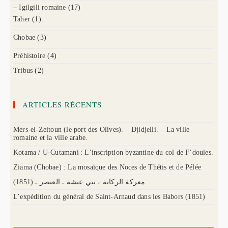
– Igilgili romaine
(17)
Taher
(1)
Chobae
(3)
Préhistoire
(4)
Tribus
(2)
ARTICLES RÉCENTS
Mers-el-Zeitoun (le port des Olives). – Djidjelli. – La ville
romaine et la ville arabe.
Kotama / U-Cutamani : L’inscription byzantine du col de F’doules.
Ziama (Chobae) : La mosaïque des Noces de Thétis et de Pélée
(1851) معركة الركابة ، بني عيشة ـ العنصر ـ
L’expédition du général de Saint-Arnaud dans les Babors (1851)