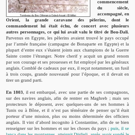
commencement
du siècle,
accompagné, en
Orient, la grande caravane des pèlerins,
dont le
commandement lui était échu, de concert avec plusieurs
autres personnages, ce qui lui avait valu le titré de Bou-Dali.
Parvenus en Egypte, les pèlerins avaient trouvé le pays occupé
par l’armée française (campagne de Bonaparte en Egypte) et la
plupart d’entre eux s’étaient joints aux champions de la Guerre
Sainte contre l’étranger. Notre cherif y acquit un grand renom
par son courage et ses prouesses et fut employé par les généraux
anglais. Comblé de cadeaux par eux, il reçut notamment, un fusil
à trois coups, grande nouveauté pour l’époque, et il devait en
tirer un grand parti.
En 1803
, il est embarqué, avec une partie de ses compagnons,
sur des navires anglais, afin de rentrer en Maghreb ; mais ses
protecteurs le déposent, avec quelques-uns de ses hommes à
Tunis ou à Bône, et il n’est pas téméraire de penser qu’il était
porteur d’une mission, plus ou moins déterminée des officiers
anglais. Il vint d’abord incognito à Constantine, afin de se bien
renseigner sur les hommes et sur les choses du pays ;
puis, il se
lança dans les montagnes, atteignit Djidjeli, après avoir sondé le