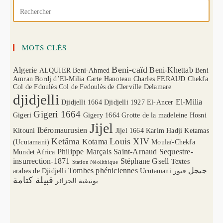
MOTS CLÉS
Beni-caïd
Algerie
Beni-Khettab
ALQUIER
Beni-Ahmed
Beni
Amran
Bordj d’El-Milia
Carte Hanoteau
Charles FERAUD
Chekfa
Col de Fdoulès
Col de Fedoulès
de Clerville
Delamare
djidjelli
El-Milia
Djidjelli 1664
Djidjelli 1927
El-Ancer
Gigeri 1664
Gigeri
Gigery 1664
Grotte de la madeleine
Hosni
Jijel
Ibéromaurusien
Kitouni
Jijel 1664
Karim Hadji
Ketamas
Ketâma
Louis XIV
Kotama
(Ucutamani)
Moulaï-Chekfa
Philippe Marçais
Saint-Arnaud
Sequestre-
Mundet Africa
insurrection-1871
Stéphane Gsell
Textes
Station Néolithique
Tombes phéniciennes
جيجل
arabes de Djidjelli
Ucutamani
قبور
قبيلة كتامة
بونيقية الجزائر