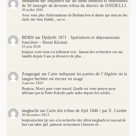
Mohamed
sur
Séquestre sur les biens meubles et immeubles
de 50 insurgés de diverses tribus du district de DJIDJELLI.
30 juillet 2026
Avez vous plus d'informations de Braham ben el ahmer qui etait un des
chefs des beni Habibi , car si…
BDJDJ
sur
Djidjelli 1871 : Spoliations et dépossessions
foncières – Hosni Kitouni
25 juin 2026
bonjour votre texte est tellement vrai : faisant des recherches sur ma
famille depuis 6 ans je découvre de plus…
Zouguigui
sur
Carte indiquant les parties de l’Algérie où la
langue berbère est encore en usage
3 janvier 2024
Bonjour, Merci pour votre travail. Quelle est votre preuve pour
affirmer que la Petite Kabylie parle arabe depuis des siècles,…
meghachi
sur
Carte des tribus de Jijel 1846 / par E. Carette
30 décembre 2023
bonjour(selem )je suis a la recherche des tribut meghachi et sayoud de
ben siar taher jijel ,jaimerai reconstituer l,histoire de…