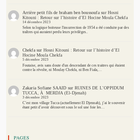
Arrière petit fils de braham ben boussoufa
sur
Hosni
Kitouni : Retour sur l’histoire d’El Hocine Moula Chekfa
14 décembre 2023
Selon ta logique boiteuse l'insurrection de 1954 a été conduite par des
traîtres qui auraient perdu leurs privilèges..
Chekfa
sur
Hosni Kitouni : Retour sur l’histoire d’El
Hocine Moula Chekfa
5 décembre 2023
Foutaise, avis sans doute d'un descendant de ces traitres qui étaient
contre la révolte, ni Moulay Chekfa, ni Ben Fiala,…
Zakaria Sofiane SAAID
sur
RUINES DE L’OPPIDUM
TUCCA, À MERDJA (El-Djenah)
3 décembre 2023
C’est mon village Tucca (actuellement El Djennah), j’ai le souvenir
étant petit d’avoir découvert sous le sol une foie les…
PAGES