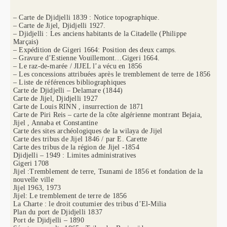
– Carte de Djidjelli 1839 : Notice topographique.
– Carte de Jijel, Djidjelli 1927.
– Djidjelli : Les anciens habitants de la Citadelle (Philippe
Marçais)
– Expédition de Gigeri 1664: Position des deux camps.
– Gravure d’Estienne Vouillemont…Gigeri 1664.
– Le raz-de-marée / JIJEL l’a vécu en 1856
– Les concessions attribuées après le tremblement de terre de 1856
– Liste de références bibliographiques
Carte de Djidjelli – Delamare (1844)
Carte de Jijel, Djidjelli 1927
Carte de Louis RINN , insurrection de 1871
Carte de Piri Reis – carte de la côte algérienne montrant Bejaia,
Jijel , Annaba et Constantine
Carte des sites archéologiques de la wilaya de Jijel
Carte des tribus de Jijel 1846 / par E. Carette
Carte des tribus de la région de Jijel -1854
Djidjelli – 1949 : Limites administratives
Gigeri 1708
Jijel :Tremblement de terre, Tsunami de 1856 et fondation de la
nouvelle ville
Jijel 1963, 1973
Jijel: Le tremblement de terre de 1856
La Charte : le droit coutumier des tribus d’El-Milia
Plan du port de Djidjelli 1837
Port de Djidjelli – 1890