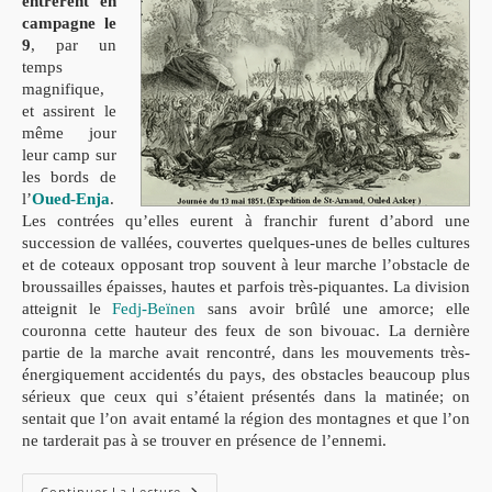
entrèrent en
campagne le
9
, par un
temps
magnifique,
et assirent le
même jour
leur camp sur
les bords de
l’
Oued-Enja
.
Les contrées qu’elles eurent à franchir furent d’abord une
succession de vallées, couvertes quelques-unes de belles cultures
et de coteaux opposant trop souvent à leur marche l’obstacle de
broussailles épaisses, hautes et parfois très-piquantes. La division
atteignit le
Fedj-Beïnen
sans avoir brûlé une amorce; elle
couronna cette hauteur des feux de son bivouac. La dernière
partie de la marche avait rencontré, dans les mouvements très-
énergiquement accidentés du pays, des obstacles beaucoup plus
sérieux que ceux qui s’étaient présentés dans la matinée; on
sentait que l’on avait entamé la région des montagnes et que l’on
ne tarderait pas à se trouver en présence de l’ennemi.
L’expédition
Continuer La Lecture