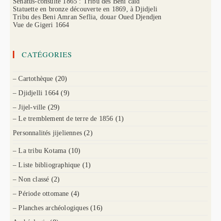
Sénatus-consulte 1865 : Tribu des Beni caïd
Statuette en bronze découverte en 1869, à Djidjeli
Tribu des Beni Amran Seflia, douar Oued Djendjen
Vue de Gigeri 1664
CATÉGORIES
– Cartothèque
(20)
– Djidjelli 1664
(9)
– Jijel-ville
(29)
– Le tremblement de terre de 1856
(1)
Personnalités jijeliennes
(2)
– La tribu Kotama
(10)
– Liste bibliographique
(1)
– Non classé
(2)
– Période ottomane
(4)
– Planches archéologiques
(16)