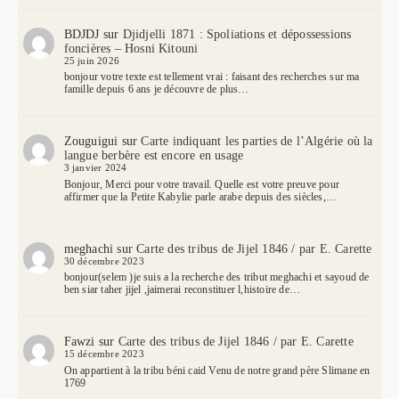
BDJDJ
sur
Djidjelli 1871 : Spoliations et dépossessions
foncières – Hosni Kitouni
25 juin 2026
bonjour votre texte est tellement vrai : faisant des recherches sur ma
famille depuis 6 ans je découvre de plus…
Zouguigui
sur
Carte indiquant les parties de l’Algérie où la
langue berbère est encore en usage
3 janvier 2024
Bonjour, Merci pour votre travail. Quelle est votre preuve pour
affirmer que la Petite Kabylie parle arabe depuis des siècles,…
meghachi
sur
Carte des tribus de Jijel 1846 / par E. Carette
30 décembre 2023
bonjour(selem )je suis a la recherche des tribut meghachi et sayoud de
ben siar taher jijel ,jaimerai reconstituer l,histoire de…
Fawzi
sur
Carte des tribus de Jijel 1846 / par E. Carette
15 décembre 2023
On appartient à la tribu béni caid Venu de notre grand père Slimane en
1769