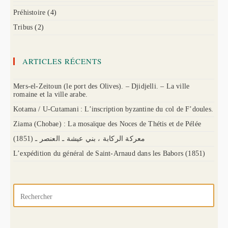
Préhistoire
(4)
Tribus
(2)
ARTICLES RÉCENTS
Mers-el-Zeitoun (le port des Olives). – Djidjelli. – La ville
romaine et la ville arabe.
Kotama / U-Cutamani : L’inscription byzantine du col de F’doules.
Ziama (Chobae) : La mosaïque des Noces de Thétis et de Pélée
(1851) معركة الركابة ، بني عيشة ـ العنصر ـ
L’expédition du général de Saint-Arnaud dans les Babors (1851)