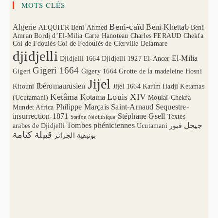
MOTS CLÉS
Beni-caïd
Algerie
Beni-Khettab
ALQUIER
Beni-Ahmed
Beni
Amran
Bordj d’El-Milia
Carte Hanoteau
Charles FERAUD
Chekfa
Col de Fdoulès
Col de Fedoulès
de Clerville
Delamare
djidjelli
El-Milia
Djidjelli 1664
Djidjelli 1927
El-Ancer
Gigeri 1664
Gigeri
Gigery 1664
Grotte de la madeleine
Hosni
Jijel
Ibéromaurusien
Kitouni
Jijel 1664
Karim Hadji
Ketamas
Ketâma
Louis XIV
Kotama
(Ucutamani)
Moulaï-Chekfa
Philippe Marçais
Saint-Arnaud
Sequestre-
Mundet Africa
insurrection-1871
Stéphane Gsell
Textes
Station Néolithique
Tombes phéniciennes
جيجل
arabes de Djidjelli
Ucutamani
قبور
قبيلة كتامة
بونيقية الجزائر