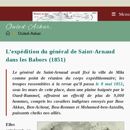
Skip
to
content
Menu
Ouled-Askar.
>>
Ouled-Askar.
L’expédition du général de Saint-Arnaud
dans les Babors (1851)
Le général de Saint-Arnaud avait fixé la ville de Mila
comme
point de réunion du corps expéditionnaire; les
troupes rassemblées à la revue qu’il passa
le 8 mai 1851
,
sous les murs de cette place, dans une plaine baignée par le
Oued-Rummel, offraient un effectif de plus de 9,000
hommes, compris les cavaliers indigènes envoyés par Bou-
Akkas, Ben-Achour, Bou-Rennan et Mohamed-ben-Azzedin,
puissants cheiks nos alliés.
Elles