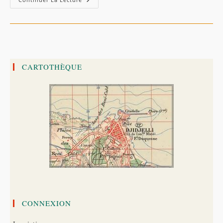
Du
Général
De
Saint-
Arnaud
Dans
Les
Babors
(1851)
CARTOTHÈQUE
CONNEXION