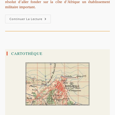
résolut d’aller fonder sur la côte d’Afrique un établissement
militaire important.
Première
Continuer La Lecture
Tentative
D’établissement
Des
Français
En
Algérie
-
Jijel
(1664).
CARTOTHÈQUE