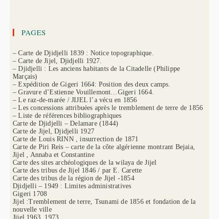
PAGES
– Carte de Djidjelli 1839 : Notice topographique.
– Carte de Jijel, Djidjelli 1927.
– Djidjelli : Les anciens habitants de la Citadelle (Philippe
Marçais)
– Expédition de Gigeri 1664: Position des deux camps.
– Gravure d’Estienne Vouillemont…Gigeri 1664.
– Le raz-de-marée / JIJEL l’a vécu en 1856
– Les concessions attribuées après le tremblement de terre de 1856
– Liste de références bibliographiques
Carte de Djidjelli – Delamare (1844)
Carte de Jijel, Djidjelli 1927
Carte de Louis RINN , insurrection de 1871
Carte de Piri Reis – carte de la côte algérienne montrant Bejaia,
Jijel , Annaba et Constantine
Carte des sites archéologiques de la wilaya de Jijel
Carte des tribus de Jijel 1846 / par E. Carette
Carte des tribus de la région de Jijel -1854
Djidjelli – 1949 : Limites administratives
Gigeri 1708
Jijel :Tremblement de terre, Tsunami de 1856 et fondation de la
nouvelle ville
Jijel 1963, 1973