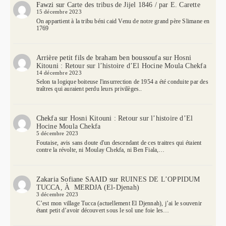
Fawzi
sur
Carte des tribus de Jijel 1846 / par E. Carette
15 décembre 2023
On appartient à la tribu béni caid Venu de notre grand père Slimane en
1769
Arrière petit fils de braham ben boussoufa
sur
Hosni
Kitouni : Retour sur l’histoire d’El Hocine Moula Chekfa
14 décembre 2023
Selon ta logique boiteuse l'insurrection de 1954 a été conduite par des
traîtres qui auraient perdu leurs privilèges..
Chekfa
sur
Hosni Kitouni : Retour sur l’histoire d’El
Hocine Moula Chekfa
5 décembre 2023
Foutaise, avis sans doute d'un descendant de ces traitres qui étaient
contre la révolte, ni Moulay Chekfa, ni Ben Fiala,…
Zakaria Sofiane SAAID
sur
RUINES DE L’OPPIDUM
TUCCA, À MERDJA (El-Djenah)
3 décembre 2023
C’est mon village Tucca (actuellement El Djennah), j’ai le souvenir
étant petit d’avoir découvert sous le sol une foie les…