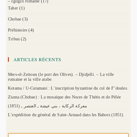
– Igilgili romaine
(17)
Taher
(1)
Chobae
(3)
Préhistoire
(4)
Tribus
(2)
ARTICLES RÉCENTS
Mers-el-Zeitoun (le port des Olives). – Djidjelli. – La ville
romaine et la ville arabe.
Kotama / U-Cutamani : L’inscription byzantine du col de F’doules.
Ziama (Chobae) : La mosaïque des Noces de Thétis et de Pélée
(1851) معركة الركابة ، بني عيشة ـ العنصر ـ
L’expédition du général de Saint-Arnaud dans les Babors (1851)