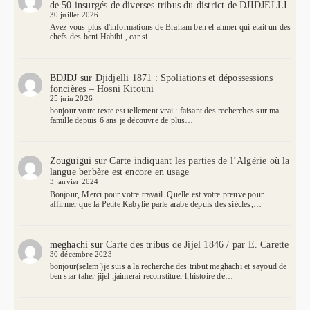
de 50 insurgés de diverses tribus du district de DJIDJELLI.
30 juillet 2026
Avez vous plus d'informations de Braham ben el ahmer qui etait un des
chefs des beni Habibi , car si…
BDJDJ
sur
Djidjelli 1871 : Spoliations et dépossessions
foncières – Hosni Kitouni
25 juin 2026
bonjour votre texte est tellement vrai : faisant des recherches sur ma
famille depuis 6 ans je découvre de plus…
Zouguigui
sur
Carte indiquant les parties de l’Algérie où la
langue berbère est encore en usage
3 janvier 2024
Bonjour, Merci pour votre travail. Quelle est votre preuve pour
affirmer que la Petite Kabylie parle arabe depuis des siècles,…
meghachi
sur
Carte des tribus de Jijel 1846 / par E. Carette
30 décembre 2023
bonjour(selem )je suis a la recherche des tribut meghachi et sayoud de
ben siar taher jijel ,jaimerai reconstituer l,histoire de…