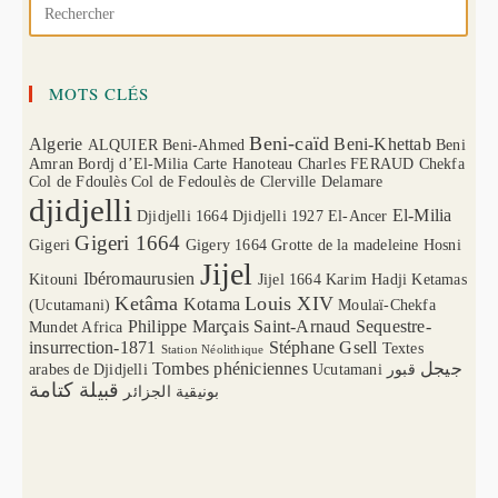
MOTS CLÉS
Beni-caïd
Algerie
Beni-Khettab
ALQUIER
Beni-Ahmed
Beni
Amran
Bordj d’El-Milia
Carte Hanoteau
Charles FERAUD
Chekfa
Col de Fdoulès
Col de Fedoulès
de Clerville
Delamare
djidjelli
El-Milia
Djidjelli 1664
Djidjelli 1927
El-Ancer
Gigeri 1664
Gigeri
Gigery 1664
Grotte de la madeleine
Hosni
Jijel
Ibéromaurusien
Kitouni
Jijel 1664
Karim Hadji
Ketamas
Ketâma
Louis XIV
Kotama
(Ucutamani)
Moulaï-Chekfa
Philippe Marçais
Saint-Arnaud
Sequestre-
Mundet Africa
insurrection-1871
Stéphane Gsell
Textes
Station Néolithique
Tombes phéniciennes
جيجل
arabes de Djidjelli
Ucutamani
قبور
قبيلة كتامة
بونيقية الجزائر