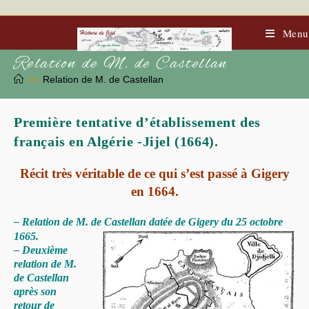
Skip
to
content
Menu
Relation de M. de Castellan
>>
Relation de M. de Castellan
Première tentative d’établissement des
français en Algérie -Jijel (1664).
Récit très véritable de ce qui s’est passé à Gigery
en 1664.
– Relation de M. de Castellan datée de Gigery du 25 octobre
1665.
– Deuxième
relation de M.
de Castellan
après son
retour de