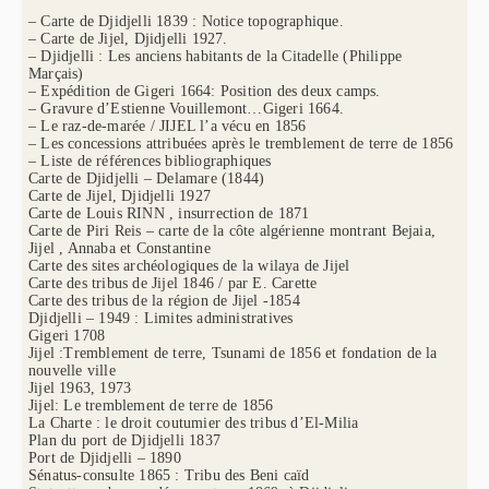
– Carte de Djidjelli 1839 : Notice topographique.
– Carte de Jijel, Djidjelli 1927.
– Djidjelli : Les anciens habitants de la Citadelle (Philippe
Marçais)
– Expédition de Gigeri 1664: Position des deux camps.
– Gravure d’Estienne Vouillemont…Gigeri 1664.
– Le raz-de-marée / JIJEL l’a vécu en 1856
– Les concessions attribuées après le tremblement de terre de 1856
– Liste de références bibliographiques
Carte de Djidjelli – Delamare (1844)
Carte de Jijel, Djidjelli 1927
Carte de Louis RINN , insurrection de 1871
Carte de Piri Reis – carte de la côte algérienne montrant Bejaia,
Jijel , Annaba et Constantine
Carte des sites archéologiques de la wilaya de Jijel
Carte des tribus de Jijel 1846 / par E. Carette
Carte des tribus de la région de Jijel -1854
Djidjelli – 1949 : Limites administratives
Gigeri 1708
Jijel :Tremblement de terre, Tsunami de 1856 et fondation de la
nouvelle ville
Jijel 1963, 1973
Jijel: Le tremblement de terre de 1856
La Charte : le droit coutumier des tribus d’El-Milia
Plan du port de Djidjelli 1837
Port de Djidjelli – 1890
Sénatus-consulte 1865 : Tribu des Beni caïd