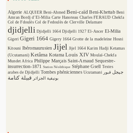
Beni-caïd
Algerie
Beni-Khettab
ALQUIER
Beni-Ahmed
Beni
Amran
Bordj d’El-Milia
Carte Hanoteau
Charles FERAUD
Chekfa
Col de Fdoulès
Col de Fedoulès
de Clerville
Delamare
djidjelli
El-Milia
Djidjelli 1664
Djidjelli 1927
El-Ancer
Gigeri 1664
Gigeri
Gigery 1664
Grotte de la madeleine
Hosni
Jijel
Ibéromaurusien
Kitouni
Jijel 1664
Karim Hadji
Ketamas
Ketâma
Louis XIV
Kotama
(Ucutamani)
Moulaï-Chekfa
Philippe Marçais
Saint-Arnaud
Sequestre-
Mundet Africa
insurrection-1871
Stéphane Gsell
Textes
Station Néolithique
Tombes phéniciennes
جيجل
arabes de Djidjelli
Ucutamani
قبور
قبيلة كتامة
بونيقية الجزائر