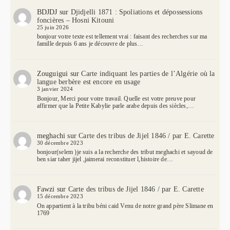
BDJDJ
sur
Djidjelli 1871 : Spoliations et dépossessions
foncières – Hosni Kitouni
25 juin 2026
bonjour votre texte est tellement vrai : faisant des recherches sur ma
famille depuis 6 ans je découvre de plus…
Zouguigui
sur
Carte indiquant les parties de l’Algérie où la
langue berbère est encore en usage
3 janvier 2024
Bonjour, Merci pour votre travail. Quelle est votre preuve pour
affirmer que la Petite Kabylie parle arabe depuis des siècles,…
meghachi
sur
Carte des tribus de Jijel 1846 / par E. Carette
30 décembre 2023
bonjour(selem )je suis a la recherche des tribut meghachi et sayoud de
ben siar taher jijel ,jaimerai reconstituer l,histoire de…
Fawzi
sur
Carte des tribus de Jijel 1846 / par E. Carette
15 décembre 2023
On appartient à la tribu béni caid Venu de notre grand père Slimane en
1769