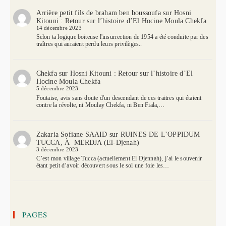
Arrière petit fils de braham ben boussoufa
sur
Hosni
Kitouni : Retour sur l’histoire d’El Hocine Moula Chekfa
14 décembre 2023
Selon ta logique boiteuse l'insurrection de 1954 a été conduite par des
traîtres qui auraient perdu leurs privilèges..
Chekfa
sur
Hosni Kitouni : Retour sur l’histoire d’El
Hocine Moula Chekfa
5 décembre 2023
Foutaise, avis sans doute d'un descendant de ces traitres qui étaient
contre la révolte, ni Moulay Chekfa, ni Ben Fiala,…
Zakaria Sofiane SAAID
sur
RUINES DE L’OPPIDUM
TUCCA, À MERDJA (El-Djenah)
3 décembre 2023
C’est mon village Tucca (actuellement El Djennah), j’ai le souvenir
étant petit d’avoir découvert sous le sol une foie les…
PAGES