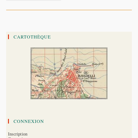
Préhistoriques
De
Taza,
Une
Recherche
Très
Prometteuse
CARTOTHÈQUE
CONNEXION
Inscription