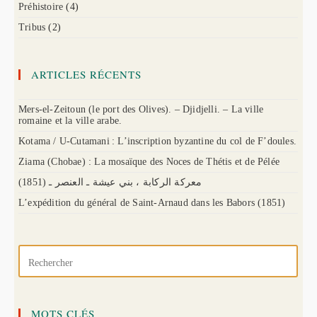
Préhistoire
(4)
Tribus
(2)
ARTICLES RÉCENTS
Mers-el-Zeitoun (le port des Olives). – Djidjelli. – La ville
romaine et la ville arabe.
Kotama / U-Cutamani : L’inscription byzantine du col de F’doules.
Ziama (Chobae) : La mosaïque des Noces de Thétis et de Pélée
(1851) معركة الركابة ، بني عيشة ـ العنصر ـ
L’expédition du général de Saint-Arnaud dans les Babors (1851)
MOTS CLÉS