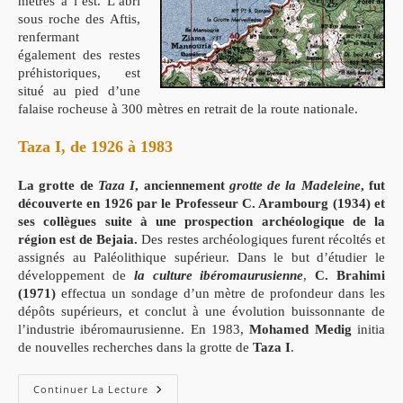
mètres à l’est. L’abri
sous roche des Aftis,
renfermant
également des restes
préhistoriques, est
situé au pied d’une
falaise rocheuse à 300 mètres en retrait de la route nationale.
Taza I, de 1926 à 1983
La grotte de
Taza I
, anciennement
grotte de la Madeleine
, fut
découverte en 1926 par le Professeur C. Arambourg (1934) et
ses collègues suite à une prospection archéologique de la
région est de Bejaia.
Des restes archéologiques furent récoltés et
assignés au Paléolithique supérieur. Dans le but d’étudier le
développement de
la culture ibéromaurusienne
,
C. Brahimi
(1971)
effectua un sondage d’un mètre de profondeur dans les
dépôts supérieurs, et conclut à une évolution buissonnante de
l’industrie ibéromaurusienne. En 1983,
Mohamed Medig
initia
de nouvelles recherches dans la grotte de
Taza I
.
Les
Continuer La Lecture
Grottes