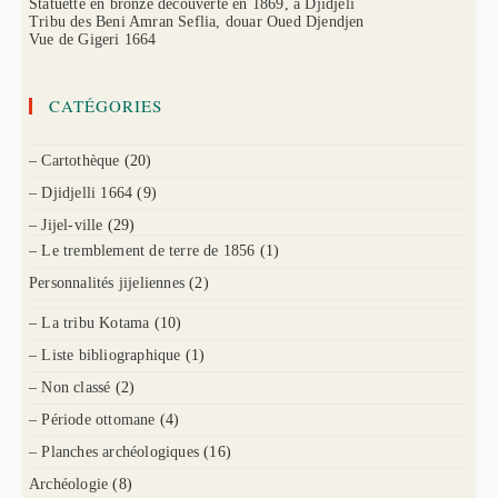
Statuette en bronze découverte en 1869, à Djidjeli
Tribu des Beni Amran Seflia, douar Oued Djendjen
Vue de Gigeri 1664
CATÉGORIES
– Cartothèque
(20)
– Djidjelli 1664
(9)
– Jijel-ville
(29)
– Le tremblement de terre de 1856
(1)
Personnalités jijeliennes
(2)
– La tribu Kotama
(10)
– Liste bibliographique
(1)
– Non classé
(2)
– Période ottomane
(4)
– Planches archéologiques
(16)
Archéologie
(8)