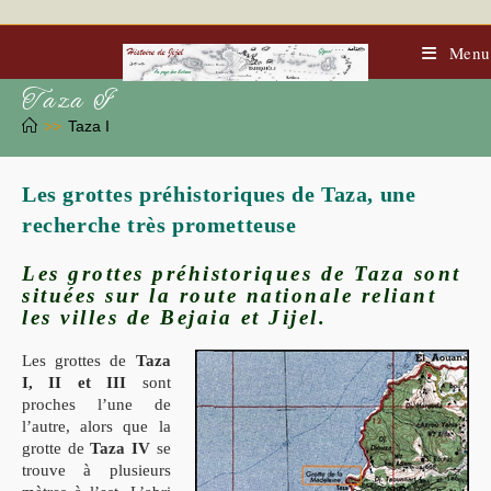
Skip
to
content
Menu
Taza I
>>
Taza I
Les grottes préhistoriques de Taza, une
recherche très prometteuse
Les grottes préhistoriques de Taza sont
situées sur la route nationale reliant
les villes de Bejaia et Jijel.
Les grottes de
Taza
I, II et III
sont
proches l’une de
l’autre, alors que la
grotte de
Taza IV
se
trouve à plusieurs