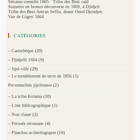
Sénatus-consulte 1865 : Tribu des Beni caïd
Statuette en bronze découverte en 1869, à Djidjeli
Tribu des Beni Amran Seflia, douar Oued Djendjen
Vue de Gigeri 1664
CATÉGORIES
– Cartothèque
(20)
– Djidjelli 1664
(9)
– Jijel-ville
(29)
– Le tremblement de terre de 1856
(1)
Personnalités jijeliennes
(2)
– La tribu Kotama
(10)
– Liste bibliographique
(1)
– Non classé
(2)
– Période ottomane
(4)
– Planches archéologiques
(16)