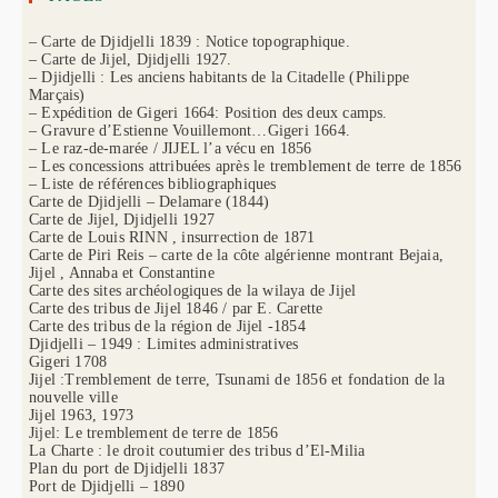
– Carte de Djidjelli 1839 : Notice topographique.
– Carte de Jijel, Djidjelli 1927.
– Djidjelli : Les anciens habitants de la Citadelle (Philippe
Marçais)
– Expédition de Gigeri 1664: Position des deux camps.
– Gravure d’Estienne Vouillemont…Gigeri 1664.
– Le raz-de-marée / JIJEL l’a vécu en 1856
– Les concessions attribuées après le tremblement de terre de 1856
– Liste de références bibliographiques
Carte de Djidjelli – Delamare (1844)
Carte de Jijel, Djidjelli 1927
Carte de Louis RINN , insurrection de 1871
Carte de Piri Reis – carte de la côte algérienne montrant Bejaia,
Jijel , Annaba et Constantine
Carte des sites archéologiques de la wilaya de Jijel
Carte des tribus de Jijel 1846 / par E. Carette
Carte des tribus de la région de Jijel -1854
Djidjelli – 1949 : Limites administratives
Gigeri 1708
Jijel :Tremblement de terre, Tsunami de 1856 et fondation de la
nouvelle ville
Jijel 1963, 1973
Jijel: Le tremblement de terre de 1856
La Charte : le droit coutumier des tribus d’El-Milia
Plan du port de Djidjelli 1837
Port de Djidjelli – 1890