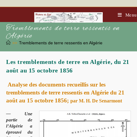
Skip
to
content
Menu
Tremblements de terre ressentis en
Algérie
>>
Tremblements de terre ressentis en Algérie
Les tremblements de terre en Algérie, du 21
août au 15 octobre 1856
Analyse des documents recueillis sur les
tremblements de terre ressentis en Algérie du 21
août au 15 octobre 1856;
par M. H. De Senarmont
— Une
partie de
l’Algérie a
éprouvé du