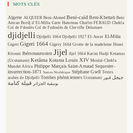
MOTS CLÉS
Beni-caïd
Algerie
Beni-Khettab
ALQUIER
Beni-Ahmed
Beni
Amran
Bordj d’El-Milia
Carte Hanoteau
Charles FERAUD
Chekfa
Col de Fdoulès
Col de Fedoulès
de Clerville
Delamare
djidjelli
El-Milia
Djidjelli 1664
Djidjelli 1927
El-Ancer
Gigeri 1664
Gigeri
Gigery 1664
Grotte de la madeleine
Hosni
Jijel
Ibéromaurusien
Kitouni
Jijel 1664
Karim Hadji
Ketamas
Ketâma
Louis XIV
Kotama
(Ucutamani)
Moulaï-Chekfa
Philippe Marçais
Saint-Arnaud
Sequestre-
Mundet Africa
insurrection-1871
Stéphane Gsell
Textes
Station Néolithique
Tombes phéniciennes
جيجل
arabes de Djidjelli
Ucutamani
قبور
قبيلة كتامة
بونيقية الجزائر