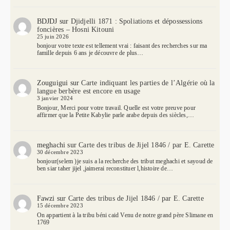
BDJDJ
sur
Djidjelli 1871 : Spoliations et dépossessions
foncières – Hosni Kitouni
25 juin 2026
bonjour votre texte est tellement vrai : faisant des recherches sur ma
famille depuis 6 ans je découvre de plus…
Zouguigui
sur
Carte indiquant les parties de l’Algérie où la
langue berbère est encore en usage
3 janvier 2024
Bonjour, Merci pour votre travail. Quelle est votre preuve pour
affirmer que la Petite Kabylie parle arabe depuis des siècles,…
meghachi
sur
Carte des tribus de Jijel 1846 / par E. Carette
30 décembre 2023
bonjour(selem )je suis a la recherche des tribut meghachi et sayoud de
ben siar taher jijel ,jaimerai reconstituer l,histoire de…
Fawzi
sur
Carte des tribus de Jijel 1846 / par E. Carette
15 décembre 2023
On appartient à la tribu béni caid Venu de notre grand père Slimane en
1769