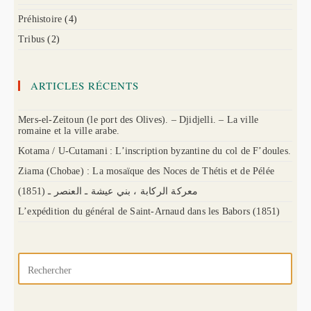
Préhistoire
(4)
Tribus
(2)
ARTICLES RÉCENTS
Mers-el-Zeitoun (le port des Olives). – Djidjelli. – La ville
romaine et la ville arabe.
Kotama / U-Cutamani : L’inscription byzantine du col de F’doules.
Ziama (Chobae) : La mosaïque des Noces de Thétis et de Pélée
(1851) معركة الركابة ، بني عيشة ـ العنصر ـ
L’expédition du général de Saint-Arnaud dans les Babors (1851)