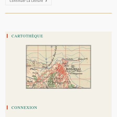
Les
Continuer La Lecture
Tremblements
De
Terre
En
Algérie,
Du
21
Août
Au
CARTOTHÈQUE
15
Octobre
1856
CONNEXION