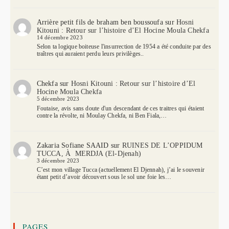
Arrière petit fils de braham ben boussoufa
sur
Hosni
Kitouni : Retour sur l’histoire d’El Hocine Moula Chekfa
14 décembre 2023
Selon ta logique boiteuse l'insurrection de 1954 a été conduite par des
traîtres qui auraient perdu leurs privilèges..
Chekfa
sur
Hosni Kitouni : Retour sur l’histoire d’El
Hocine Moula Chekfa
5 décembre 2023
Foutaise, avis sans doute d'un descendant de ces traitres qui étaient
contre la révolte, ni Moulay Chekfa, ni Ben Fiala,…
Zakaria Sofiane SAAID
sur
RUINES DE L’OPPIDUM
TUCCA, À MERDJA (El-Djenah)
3 décembre 2023
C’est mon village Tucca (actuellement El Djennah), j’ai le souvenir
étant petit d’avoir découvert sous le sol une foie les…
PAGES