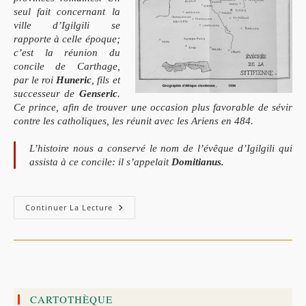
seul fait concernant la
ville d’Igilgili se
rapporte à celle époque;
c’est la réunion du
concile de Carthage,
par le roi
Huneric
, fils et
successeur de
Genseric
.
Ce prince, afin de trouver une occasion plus favorable de sévir
contre les catholiques, les réunit avec les Ariens en 484.
L’histoire nous a conservé le nom de l’évêque d’Igilgili qui
assista à ce concile: il s’appelait
Domitianus.
La
Continuer La Lecture
Ville
D’Igilgilli,
Siège
D’une
Résidence
Épiscopale.
CARTOTHÈQUE