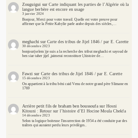
Zouguigui
sur
Carte indiquant les parties de l’Algérie où la
langue berbère est encore en usage
3 janvier 2024
Bonjour, Merci pour votre travail. Quelle est votre preuve pour
affirmer que la Petite Kabylie parle arabe depuis des siècles,…
meghachi
sur
Carte des tribus de Jijel 1846 / par E. Carette
30 décembre 2023
bonjour(selem )je suis a la recherche des tribut meghachi et sayoud de
ben siar taher jijel ,jaimerai reconstituer l,histoire de…
Fawzi
sur
Carte des tribus de Jijel 1846 / par E. Carette
15 décembre 2023
On appartient à la tribu béni caid Venu de notre grand père Slimane en
1769
Arrière petit fils de braham ben boussoufa
sur
Hosni
Kitouni : Retour sur l’histoire d’El Hocine Moula Chekfa
14 décembre 2023
Selon ta logique boiteuse l'insurrection de 1954 a été conduite par des
traîtres qui auraient perdu leurs privilèges..