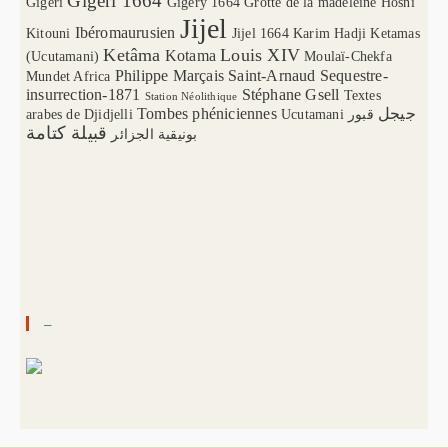
Gigeri 1664
Gigeri
Gigery 1664
Grotte de la madeleine
Hosni
Jijel
Ibéromaurusien
Kitouni
Jijel 1664
Karim Hadji
Ketamas
Ketâma
Louis XIV
Kotama
(Ucutamani)
Moulaï-Chekfa
Philippe Marçais
Saint-Arnaud
Sequestre-
Mundet Africa
insurrection-1871
Stéphane Gsell
Textes
Station Néolithique
Tombes phéniciennes
جيجل
arabes de Djidjelli
Ucutamani
قبور
قبيلة كتامة
بونيقية الجزائر
–