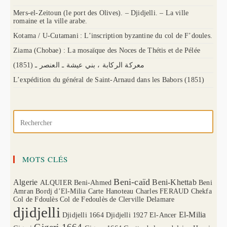
Mers-el-Zeitoun (le port des Olives). – Djidjelli. – La ville
romaine et la ville arabe.
Kotama / U-Cutamani : L’inscription byzantine du col de F’doules.
Ziama (Chobae) : La mosaïque des Noces de Thétis et de Pélée
(1851) معركة الركابة ، بني عيشة ـ العنصر ـ
L’expédition du général de Saint-Arnaud dans les Babors (1851)
MOTS CLÉS
Beni-caïd
Algerie
Beni-Khettab
ALQUIER
Beni-Ahmed
Beni
Amran
Bordj d’El-Milia
Carte Hanoteau
Charles FERAUD
Chekfa
Col de Fdoulès
Col de Fedoulès
de Clerville
Delamare
djidjelli
El-Milia
Djidjelli 1664
Djidjelli 1927
El-Ancer