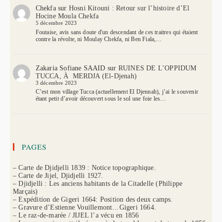
Chekfa
sur
Hosni Kitouni : Retour sur l’histoire d’El
Hocine Moula Chekfa
5 décembre 2023
Foutaise, avis sans doute d'un descendant de ces traitres qui étaient
contre la révolte, ni Moulay Chekfa, ni Ben Fiala,…
Zakaria Sofiane SAAID
sur
RUINES DE L’OPPIDUM
TUCCA, À MERDJA (El-Djenah)
3 décembre 2023
C’est mon village Tucca (actuellement El Djennah), j’ai le souvenir
étant petit d’avoir découvert sous le sol une foie les…
PAGES
– Carte de Djidjelli 1839 : Notice topographique.
– Carte de Jijel, Djidjelli 1927.
– Djidjelli : Les anciens habitants de la Citadelle (Philippe
Marçais)
– Expédition de Gigeri 1664: Position des deux camps.
– Gravure d’Estienne Vouillemont…Gigeri 1664.
– Le raz-de-marée / JIJEL l’a vécu en 1856