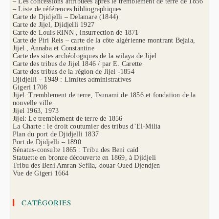
– Les concessions attribuées après le tremblement de terre de 1856
– Liste de références bibliographiques
Carte de Djidjelli – Delamare (1844)
Carte de Jijel, Djidjelli 1927
Carte de Louis RINN , insurrection de 1871
Carte de Piri Reis – carte de la côte algérienne montrant Bejaia,
Jijel , Annaba et Constantine
Carte des sites archéologiques de la wilaya de Jijel
Carte des tribus de Jijel 1846 / par E. Carette
Carte des tribus de la région de Jijel -1854
Djidjelli – 1949 : Limites administratives
Gigeri 1708
Jijel :Tremblement de terre, Tsunami de 1856 et fondation de la
nouvelle ville
Jijel 1963, 1973
Jijel: Le tremblement de terre de 1856
La Charte : le droit coutumier des tribus d’El-Milia
Plan du port de Djidjelli 1837
Port de Djidjelli – 1890
Sénatus-consulte 1865 : Tribu des Beni caïd
Statuette en bronze découverte en 1869, à Djidjeli
Tribu des Beni Amran Seflia, douar Oued Djendjen
Vue de Gigeri 1664
CATÉGORIES