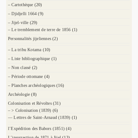
– Cartothèque
(20)
– Djidjelli 1664
(9)
– Jijel-ville
(29)
– Le tremblement de terre de 1856
(1)
Personnalités jijeliennes
(2)
– La tribu Kotama
(10)
– Liste bibliographique
(1)
– Non classé
(2)
– Période ottomane
(4)
– Planches archéologiques
(16)
Archéologie
(8)
Colonisation et Révoltes
(31)
– > Colonisation (1839)
(6)
— Lettres de Saint-Arnaud (1839)
(1)
l’Expédition des Babors (1851)
(4)
L’insurrection de 1871 à Jijel
(13)