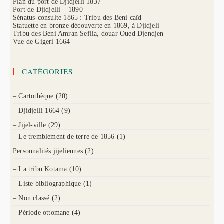
Plan du port de Djidjelli 1837
Port de Djidjelli – 1890
Sénatus-consulte 1865 : Tribu des Beni caïd
Statuette en bronze découverte en 1869, à Djidjeli
Tribu des Beni Amran Seflia, douar Oued Djendjen
Vue de Gigeri 1664
CATÉGORIES
– Cartothèque
(20)
– Djidjelli 1664
(9)
– Jijel-ville
(29)
– Le tremblement de terre de 1856
(1)
Personnalités jijeliennes
(2)
– La tribu Kotama
(10)
– Liste bibliographique
(1)
– Non classé
(2)
– Période ottomane
(4)