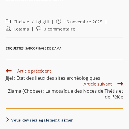
Post
Publication
Chobae
/
Igilgili
16 novembre 2025
category:
publiée :
Auteur/autrice
Commentaires
Kotama
0 commentaire
de
de
la
la
publication :
publication :
ÉTIQUETTES
:
SARCOPHAGE DE ZIAMA
Read
Article précédent
more
Jijel : État des lieux des sites archéologiques
articles
Article suivant
Ziama (Chobae) : La mosaïque des Noces de Thétis et
de Pélée
Vous devriez également aimer