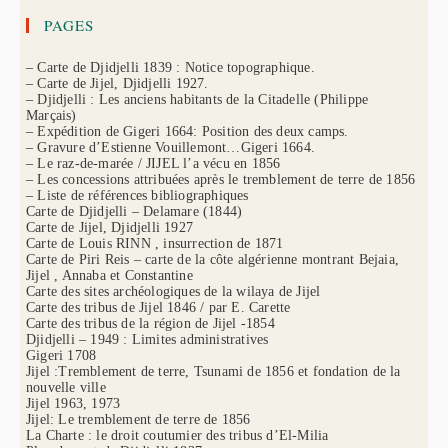
PAGES
– Carte de Djidjelli 1839 : Notice topographique.
– Carte de Jijel, Djidjelli 1927.
– Djidjelli : Les anciens habitants de la Citadelle (Philippe
Marçais)
– Expédition de Gigeri 1664: Position des deux camps.
– Gravure d’Estienne Vouillemont…Gigeri 1664.
– Le raz-de-marée / JIJEL l’a vécu en 1856
– Les concessions attribuées après le tremblement de terre de 1856
– Liste de références bibliographiques
Carte de Djidjelli – Delamare (1844)
Carte de Jijel, Djidjelli 1927
Carte de Louis RINN , insurrection de 1871
Carte de Piri Reis – carte de la côte algérienne montrant Bejaia,
Jijel , Annaba et Constantine
Carte des sites archéologiques de la wilaya de Jijel
Carte des tribus de Jijel 1846 / par E. Carette
Carte des tribus de la région de Jijel -1854
Djidjelli – 1949 : Limites administratives
Gigeri 1708
Jijel :Tremblement de terre, Tsunami de 1856 et fondation de la
nouvelle ville
Jijel 1963, 1973
Jijel: Le tremblement de terre de 1856
La Charte : le droit coutumier des tribus d’El-Milia