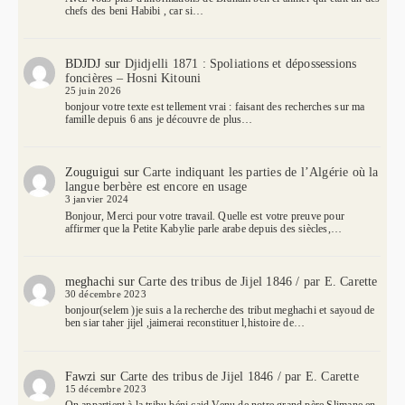
chefs des beni Habibi , car si…
BDJDJ
sur
Djidjelli 1871 : Spoliations et dépossessions
foncières – Hosni Kitouni
25 juin 2026
bonjour votre texte est tellement vrai : faisant des recherches sur ma
famille depuis 6 ans je découvre de plus…
Zouguigui
sur
Carte indiquant les parties de l’Algérie où la
langue berbère est encore en usage
3 janvier 2024
Bonjour, Merci pour votre travail. Quelle est votre preuve pour
affirmer que la Petite Kabylie parle arabe depuis des siècles,…
meghachi
sur
Carte des tribus de Jijel 1846 / par E. Carette
30 décembre 2023
bonjour(selem )je suis a la recherche des tribut meghachi et sayoud de
ben siar taher jijel ,jaimerai reconstituer l,histoire de…
Fawzi
sur
Carte des tribus de Jijel 1846 / par E. Carette
15 décembre 2023
On appartient à la tribu béni caid Venu de notre grand père Slimane en