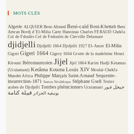
MOTS CLÉS
Beni-caïd
Algerie
Beni-Khettab
ALQUIER
Beni-Ahmed
Beni
Amran
Bordj d’El-Milia
Carte Hanoteau
Charles FERAUD
Chekfa
Col de Fdoulès
Col de Fedoulès
de Clerville
Delamare
djidjelli
El-Milia
Djidjelli 1664
Djidjelli 1927
El-Ancer
Gigeri 1664
Gigeri
Gigery 1664
Grotte de la madeleine
Hosni
Jijel
Ibéromaurusien
Kitouni
Jijel 1664
Karim Hadji
Ketamas
Ketâma
Louis XIV
Kotama
(Ucutamani)
Moulaï-Chekfa
Philippe Marçais
Saint-Arnaud
Sequestre-
Mundet Africa
insurrection-1871
Stéphane Gsell
Textes
Station Néolithique
Tombes phéniciennes
جيجل
arabes de Djidjelli
Ucutamani
قبور
قبيلة كتامة
بونيقية الجزائر