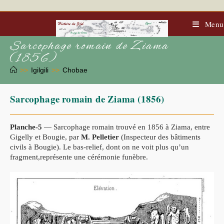
Skip
to
content
Menu
Sarcophage romain de Ziama
(1856)
>>
Igilgili
>>
Chobae
Sarcophage romain de Ziama (1856)
Planche-5
— Sarcophage romain trouvé en 1856 à Ziama, entre
Gigelly et Bougie, par
M. Pelletier
(Inspecteur des bâtiments
civils à Bougie). Le bas-relief, dont on ne voit plus qu’un
fragment,représente une cérémonie funèbre.