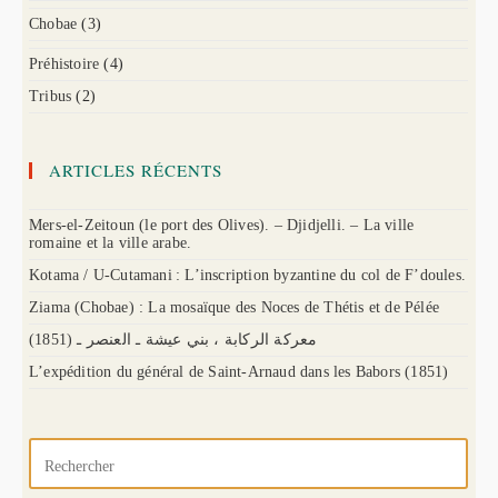
Chobae
(3)
Préhistoire
(4)
Tribus
(2)
ARTICLES RÉCENTS
Mers-el-Zeitoun (le port des Olives). – Djidjelli. – La ville
romaine et la ville arabe.
Kotama / U-Cutamani : L’inscription byzantine du col de F’doules.
Ziama (Chobae) : La mosaïque des Noces de Thétis et de Pélée
(1851) معركة الركابة ، بني عيشة ـ العنصر ـ
L’expédition du général de Saint-Arnaud dans les Babors (1851)