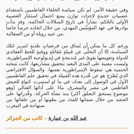
وفي حقيقة الأمر، لم تكن سياسة الخلفاء الفاطميين باستقدام
عصبياتٍ جديدةٍ لإحداث توازن يمنع احتمال استئثار العصبية
الأولى بالحُكم، نشازاً في تاريخ السلالات الحاكمة، وقد بدأت
بوادرها في عهد المؤسِّس المهدي، من خلال اتخاذه حرساً خاصاً
من عبيد زويلة أو من الصقالبة.
ورغم كل ما يمكن أن يُساق من فرضياتٍ بعْديةٍ لتبرير لتلك
السياسة، إلا أن التخلِّي عن قبيلةٍ مُقاتلةٍ ووفيةٍ للخط العقائدي
للدولة وتعويضها بقوىً غير مُندمجةٍ في إيديولوجية الإمبراطورية،
وليست معنية على المدى البعيد بتحقيق مشاريعها، كانت نتيجته
الحتمية هي سقوط الإمبراطورية نفسها، والسؤال الافتراضي
الذي يُطرَح هو عن قُدرة هذه القبيلة في تحقيق حلم الفاطميين
الأول في الوصول إلى بغداد، في ما لو استمرت كنواةٍ للجيش
الفاطمي في مصر والمشرق، بناءً على أدائها القتالي (وهو
موضوع يستحق التعمَّق أكثر) منذ نشأة الحركة، وقُدراتها على
الحشد من خلال ضمانها للمَدَد من بطونها أو من حلفائها من
صنهاجة في المغرب.
عبد الله بن عمارة
– كاتب من الجزائر