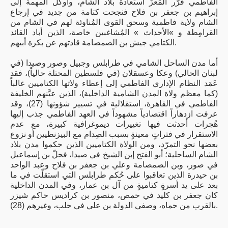
الفاطمي قرَّر المُعزّ استعادة بلاد الشام، وأوكل المهمة إلى
إبراهيم بن جعفر بن فلاح فنجحت كتامة من جديد في إرجاع
الشام ولاية فاطمية وسحق القوى المُناوئة لهم في الشام من
القرامِطة و »الأحداث » المُشاغبين خاصة، الذين أباد القائد
الكتامي جيش بن الصمصامة قادتهم عن بكرة أبيهم.
أما مدن الساحل الشامي في طرابلس وجبيل وصور وصيدا (في
لبنان الحالي) وعكا وعسقلان (في فلسطين المحتلة حالياً)، فقد
عَمَد النظام الإداري الفاطمي إلى إعطاء ولاتها الكتاميين غالباً
(كما معظم ولاة المدن الشامية الداخلية)، الذين عيَّنهم الخليفة
الفاطمي في القاهرة، استقلالية في تسيير شؤونها (27)، وقد
عرفت ازدهاراً اقتصادياً مشهوداً في العهد الفاطمي جذب إليها
هُجرات أحدثت فيها تغييرات ديموغرافية كبيرة، مع عدم
الاستقرار في فتراتٍ معينةٍ بسبب الصِدام مع البيزنطيين أو نزوع
بعضها نحو التمرّد، ومن الولاة الكتاميين الذين حكموا مدن بلاد
الشام الساحلية؛ أبو الفتح إبن الشيخ في صيدا، فحلّ بن إسماعيل
في صور، وبن الصمصامة وعلي بن جعفر بن فلاح وعبد الواحد
بن حيدرة الذين تعاقبوا على حُكم طرابلس التي استقلّت في ما
بعد على يد أسرةٍ كتاميةٍ من آل بن عمار، وفي المدن الداخلية
كان جعفر بن كليد في حمص، منصور بن كراديس حاكم شيزر
بالقرب من حماه، وصفي الدولة بن علي في حلب، وغيرهم (28).