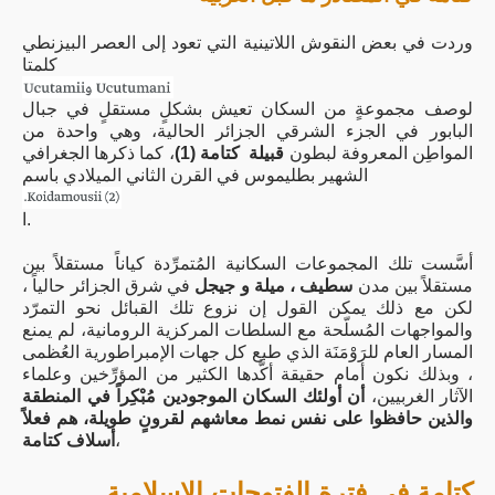
وردت في بعض النقوش اللاتينية التي تعود إلى العصر البيزنطي
كلمتا
لوصف مجموعةٍ من السكان تعيش بشكلٍ مستقلٍ في جبال
البابور في الجزء الشرقي الجزائر الحالية، وهي واحدة من
المواطِن المعروفة لبطون
قبيلة كتامة (1)
، كما ذكرها الجغرافي
الشهير بطليموس في القرن الثاني الميلادي باسم
ا.
أسَّست تلك المجموعات السكانية المُتمرِّدة كياناً مستقلاً بين
مستقلاً بين مدن
سطيف ، ميلة و جيجل
في شرق الجزائر حالياً ،
لكن مع ذلك يمكن القول إن نزوع تلك القبائل نحو التمرّد
والمواجهات المُسلّحة مع السلطات المركزية الرومانية، لم يمنع
المسار العام للرَوْمَنَة الذي طبع كل جهات الإمبراطورية العُظمى
، وبذلك نكون أمام حقيقة أكَّدها الكثير من المؤرِّخين وعلماء
الآثار الغربيين،
أن أولئك السكان الموجودين مُبْكِراً في المنطقة
والذين حافظوا على نفس نمط معاشهم لقرونٍ طويلة، هم فعلاً
،
أسلاف كتامة
كتامة في فترة الفتوحات الإسلامية