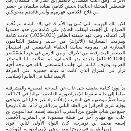
الأتراك، وفق أغلب المصادر، لاقاهم إبن عمار في عسقلان (في
فلسطين المحتلة الحالية) بجيشٍ كتاميٍ بقيادة سليمان بن جعفر
بن فلاح الكتامي، فهزمهم وأسر قائدهم منجوتكين.
لكن تلك الهزيمة التي مُنيَ بها الأتراك في بلاد الشام لم تُخْمِد
الصراع، بل أجَّجته، لينقلب الحاكِم على كتامة من جديد فعمدوا
إلى اغتياله، وفي عهد خليفته الظاهر (1021-1036) عادت كتامة
وهزمت المشارقة (الأتراك) من جديد، واستمرّ الكتاميون
المغاربة في مقاومة سياسة الخلفاء الفاطميين في استقدام
العناصر المشرقية، من الأتراك أو من الأرمن في عهد المُسْتَنْصِر
(1036-1094م) بقيادة بدر الجمالي، ثم سجَّلت لنا المصادر
العربية وقوف كتامة إلى جانب المُستعلي بالله في وجه أخيه
نزار في الصراع الذي كانت تداعياته خطيرة على الحركة
الإسماعيلية في العالم الإسلامي.
بدأ نفوذ كتامة يضعف حتى غاب عن الساحة المصرية والمشرقية
تماماً إلى غاية سقوط الإمبراطورية الفاطمية نهائياً في 1171م،
بينما ضمَّ موطنهم في المغرب (ملاَّلة، واد غير حالياً في ضواحي
بجاية شرق الجزائر) في العقد الثاني من القرن 12م، لقاءً تاريخياً
جمع بين شابٍ طموحٍ من المغرب الأوسط إسمه عبد المؤمن بن
علي، مع مهديٍ آخر من قبيلة مصمودة في المغرب الأقصى
إسمه محمد بن تومرت، كان النواة الأولى لثاني أقوى
إمبراطورية في تاريخ المغرب هي الإمبراطورية المُوحِّدية.