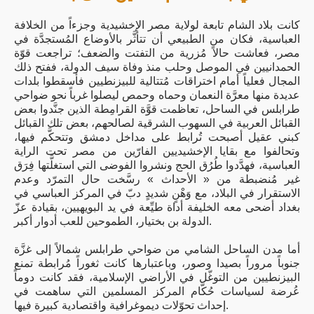
كانت بلاد الشام تابعة لولاية مصر الإخشيدية وجزءاً من الخلافة
العباسية، فكان من الطبيعي أن تتأثَّر بالأوضاع المُستجدَّة في
مصر، فعاشت حالاً مُزرية من التفتت والضعف؛ تراجعت قوّة
الحمدانيين في الموصل وحلب منذ وفاة سيف الدولة، ففتح ذلك
المجال فعلياً أمام اختراقات مُتتالية للبيزنطيين فأسقطوا بلدات
عديدة منها معرَّة النعمان وحماه وحمص ليصلوا غرباً نحو ضواحي
طرابلس في الساحل، تعاظمت قوَّة القرامِطة الذين جنَّدوا بعض
القبائل العربية في السهوب الشرقية لصالحهم، بعض تلك القبائل
كبني عقيل أصبحت تُرابط على مداخل دمشق وتتحكَّم فيها،
وتحالفوا مع بقايا الإخشيديين الفارّين من مصر تحت الراية
العباسية، فهدَّدوا طُرُق الحج ونشروا الفوضى التي استغلَّتها فِرَق
غير مُنضبطة من « الأحداث » رسَّخت حال التمرّد وعدم
الاستقرار في البلاد، مع وَهْنٍ شديدٍ دبّ في المركز العباسي في
بغداد أضحى معه الخليفة أداة طيِّعة في يد البويهيين، بقيادة عزّ
الدولة بن بختيار، الطموحين للعب أدوار أكبر.
أما مدن الساحل الشامي من ضواحي طرابلس شمالاً إلى غزَّة
جنوباً مروراً بصيدا وصور، وباعتبارها كانت ثغوراً مُرابطة تمنع
البيزنطيين من التوغّل في الأراضي الإسلامية، فقد كانت دوماً
عُرضة لسياسات حُكَّام المركز المسلمين التي ساهمت في
إحداث تحوّلات ديموغرافية واقتصادية كبيرة فيها.