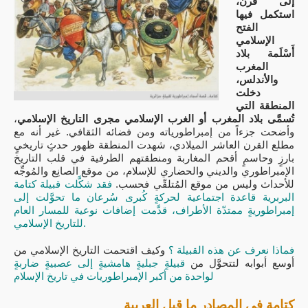
إلى قرن،
استكمل فيها
الفتح
الإسلامي
أَسْلَمة بلاد
المغرب
والأندلس،
دخلت
المنطقة التي
تُسمَّى بلاد المغرب أو الغرب الإسلامي مجرى التاريخ الإسلامي
،
وأضحت جزءاً من إمبراطورياته ومن فضائه الثقافي. غير أنه مع
مطلع القرن العاشر الميلادي، شهدت المنطقة ظهور حدثٍ تاريخيٍ
بارزٍ وحاسمٍ أقحم المغاربة ومنطقتهم الطرفية في قلب التاريخ
الإمبراطوري والديني والحضاري للإسلام، من موقع الصانِع والمُوجِّه
للأحداث وليس من موقع المُتلقّي فحسب.
فقد شكَّلت قبيلة كتامة
البربرية قاعدة اجتماعية لحركةٍ كُبرى سُرعان ما تحوَّلت إلى
إمبراطوريةٍ ممتدّة الأطراف، قدَّمت إضافات نوعية للمسار العام
للتاريخ الإسلامي.
فماذا نعرف عن هذه القبيلة ؟
وكيف اقتحمت التاريخ الإسلامي من
أوسع أبوابه لتتحوَّل من
قبيلةٍ جبليةٍ هامشيةٍ إلى عصبيةٍ ضاربةٍ
لواحدة من أكبر الإمبراطوريات في تاريخ الإسلام
كتامة في المصادر ما قبل العربية