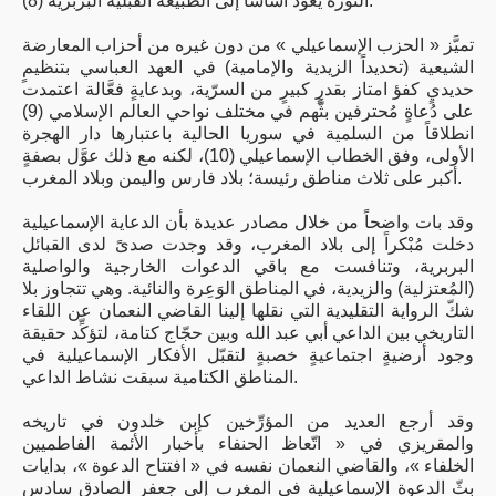
الثورة يعود أساساً إلى الطبيعة القبلية البربرية (8).
تميَّز « الحزب الإسماعيلي » من دون غيره من أحزاب المعارضة
الشيعية (تحديداً الزيدية والإمامية) في العهد العباسي بتنظيمٍ
حديديٍ كفؤ امتاز بقدرٍ كبيرٍ من السرّية، وبدعايةٍ فعَّالة اعتمدت
على دُعاةٍ مُحترفين بثَّهم في مختلف نواحي العالم الإسلامي (9)
انطلاقاً من السلمية في سوريا الحالية باعتبارها دار الهجرة
الأولى، وفق الخطاب الإسماعيلي (10)، لكنه مع ذلك عوَّل بصفةٍ
أكبر على ثلاث مناطق رئيسة؛ بلاد فارس واليمن وبلاد المغرب.
وقد بات واضحاً من خلال مصادر عديدة بأن الدعاية الإسماعيلية
دخلت مُبْكراً إلى بلاد المغرب، وقد وجدت صدىً لدى القبائل
البربرية، وتنافست مع باقي الدعوات الخارجية والواصلية
(المُعتزلية) والزيدية، في المناطق الوَعِرة والنائية. وهي تتجاوز بلا
شكّ الرواية التقليدية التي نقلها إلينا القاضي النعمان عن اللقاء
التاريخي بين الداعي أبي عبد الله وبين حجّاج كتامة، لتؤكِّد حقيقة
وجود أرضيةٍ اجتماعيةٍ خصبةٍ لتقبّل الأفكار الإسماعيلية في
المناطق الكتامية سبقت نشاط الداعي.
وقد أرجع العديد من المؤرِّخين كإبن خلدون في تاريخه
والمقريزي في « اتّعاظ الحنفاء بأخبار الأئمة الفاطميين
الخلفاء »، والقاضي النعمان نفسه في « افتتاح الدعوة »، بدايات
بثّ الدعوة الإسماعيلية في المغرب إلى جعفرٍ الصادق سادس