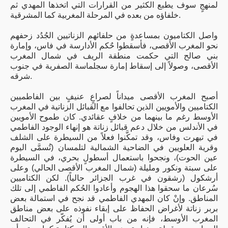
لمنهجٍ سوف يطبع الكثير من القرارات التي اتخذها المهدي ثم
خلفاؤه من بعده في المرحلة المغربية كما المشرقية.
واصل الكتاميون بمساعدةٍ من حلفائهم الزناتيين الجُدُد زحفهم
نحو المغرب الأقصى، فأسقطوا حٌكم الأدارسة في فاس، وإمارة
بني صالح التي حكمت منطقة الريف في شمال المغرب
الأقصى، وصولاً إلى إسقاط إمارة سجلماسة الصفرية في جنوب
شرقه.
أصبح المغرب الأقصى ميداناً لصراعٍ عنيفٍ بين الفاطميين
الكتاميين والأمويين الذين تحالفوا مع القبائل الزناتية في المغرب
الأوسط رغم ما بينهما من خلافٍ عقائدي. كان طموح الأمويين
في الأندلس من خلال دعم قبائل زناتة هو إنهاء الوجود الفاطمي
في تيهرت وفاس، وقد تمكَّنوا فعلاً من السيطرة على الشلف
وقرية العلويين في الضاحية الشمالية لتلمسان (تُسمَّى اليوم
عين الحوت)، ونجحوا باستعمال أسطولٍ بحري، في السيطرة
على سبتة ونكور ومليلة (شمال المغرب الأقصى الحالي) وعلى
أرشكول (رشقون في غرب الجزائر حالياً). لكن الكتاميين
سُرعان ما سحقوا هذا الهجوم وأعادوا الحُكم الفاطمي إلى تلك
المناطق. وإنْ كان المهدي الفاطمي قد نجح في استمالة بعض
بربر زناتة لأغراض الحفاظ على إبقاء نفوذه على بعض مناطق
المغرب الأوسط، فإنه من باب أولى أن يُفكّر في التحالف