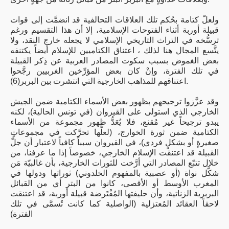
ولعلّ كتامة بحُكم تلك العلاقات التحالفية قد انضمَّت إلى قوات
قبيلة أوربة أثناء الفتوحات الإسلامية، إلا أن هذا التقسيم ورغم
ترسُّخه في التراث التاريخي الإسلامي لا يجعله خارج النقد، ولا
يتَّسع المجال هنا لذلك ، اعتناق الكتاميين للإسلام أيضاً يكتنفه
بعض الغموض بسبب سكوت المصادر العربية عن ذِكر القبيلة
في تلك الفترة، وإنْ كان بعض المؤرِّخين الغربيين رجَّحوا
اعتناقهم للمذاهب الخارجية التي انتشرت بين البربر(6).
وقد عزَّزوا ترجيحهم بظهور بعض الأسماء الكتامية ضمن الجيش
الخارجي الذي استولى على القيروان (في تونس الحالية)، لكنه
يبدو ترجيحاً غير مُقنع، فلا يُعَدُّ ظهور مجموعة من الأسماء
الكتامية ضمن ثورة الخوارج، (لعلَّها تحرَّكت في مجموعاتٍ
صغيرةٍ أو بشكلٍ فردي)، في القيروان سبباً كافياً لاعتبار أن جلّ
القبيلة قد اعتنقت الإسلام الخارجي، خصوصاً إذا ما عرفنا، من
خلال تتبّع المصادر التي أرَّخت للثورات الخارجية، بأن غالبيّة مَن
شكَّل نواة (أو عصبية بالمفهوم الخلدوني) ثوراتها ودولها في
المغرب الأوسط أو الأقصى، كانوا من البتر أي من القبائل
البربرية الزناتية، وأن حليفتها المُفْتَرضة قبيلة أوربة، قد اعتنقت
لاحقاً العقائد المُعتزلية (الواصلية كما كانت تُسمَّى في تلك
الفترة)