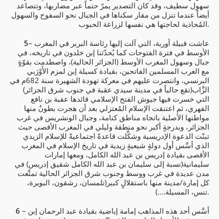
سهول سطيف، وقد كان التصدير يمرّ حتماً عبر مضاربها، وتتصاعد
أيضاً عندما تنزل من مقار سكناها في الجبال نحو السفوح والسهول
المُحاذية لحاجتها هي نفسها لزراعة الحبوب.
– عاشت قبيلة أوربة، التي آلت إليها رئاسة البربر في المغرب
5
الأوسط في فترة الفتوحات كما يُحدّثنا إبن خلدون في تاريخه، في
جبال وسهول المغرب الأوسط (الجزائر الحالية)، واصطدمت بقوّةٍ
مع العرب المسلمين الفاتحين، بقيادة كسيلة إبن لمزم الأَوْرَبي
البرنسي، وانتصرت عليهم في معركة تهودة الشهيرة سنة 682م في
الزَّاب(تقع حالياً في مدينة سيدي عقبة في جنوب شرق الجزائر)
التي خسرت فيها جيوش الفتح الإسلامي قائدها عقبة بن نافع
الفهري، ثم اعتنقت الإسلام المُعتزلي بعد أن هجرت بطونٌ منها
مواطنها الأصلية باتجاه مناطق كتامة، وجبال الونشريس في غرب
الجزائر، وبدرجةٍ أكبر نحو منطقة وليلي في المغرب الأقصى حيث
تبنّت الدعوة الإدريسية وشكَّلت قاعدةً اجتماعيةً للإسلام الزيدي
الذي أسَّس أول دولةٍ شيعيةٍ زيدية في تاريخ الإسلام في المغرب
الأقصى بقيادة إدريس بن عبد الله الكامل، ومعها إمارات
سليمانية(نسبة إلى سليمان بن عبد الله الكامل شقيق إدريس) في
مدن عديدة في غرب ووسط وجنوب شرق الجزائر الحالية تمتَّعت
كل إمارة/مدينة منها باستقلالٍ كبير(تلمسان، رشقون، البويرة،
تنس، المسيلة….).
– أسَّس أحد هذه المذاهب إمامة إباضية بقيادة عبد الرحمان إبن
6