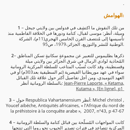
.
الهوامش:
– من تلك النقوش ما اكتشِف في فدولس بين ولايتي جيجل
1
وميلة، أنظر: موسى لقبال، كتامة ودورها في الخلافة الفاطمية منذ
تأسيسها إلى مُنتصف القرن الخامس الهجري(11م)، الشركة
الوطنية للنشر والتوزيع، الجزائر،1979، ص95.
– ذكرها بطليموس للتعبير عن مجموعةٍ سكانيةٍ تسكن المناطق
2
المُحاذية لوادي الرمال في شرق الجزائر بين ولايتي ميلة
وقسنطينة، وقد كانت تُسبِّب المتاعب للسلطة المركزية الرومانية
سواء في عهد موريطانيا القيصرية (ثم السطيفية بعد303م) أو في
العهد النوميدي، ومن أجل تفاصيل أكثر حول علاقة تلك القبائل
Jean-Pierre Laporte, « Ketama,
بالسلطة الرومانية أنظر:
Kutama », [En ligne], p1
– حول Respublica Vahartanensium أنظر: Michel christol ,
3
Youcef aibéche, Antiquités africaines, « l’Afrique du nord de
la préhistoire à la conquête arabe », 2007, n°43, p 47-67
– كانت المواجهات المُسلّحة بين قبائل كتامة والسلطة الرومانية
4
المركزية تتصاعد في فترات تصدير الحبوب نحو روما التي تنتجها