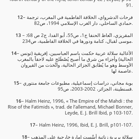
91.
– فرحات الدشرواي، الخلافة الفاطمية في المغرب، ترجمة
12
حمادي الساحلي، دار الغرب الإسلامي 1994، ص82.
– المقريزي، اتّعاظ الحنفا ج1، ص55، أبو الفدا، ج2 ص 68:
13
موسى لقبال، كتامة ودورها في الخلافة الفاطمية، ص234.
– الأغالبة سلالة عربية حكمت باسم العباسيين، إفريقية (تونس
14
الحالية) وأجزاء من شرق ما أصبح يُصْطَلح عليه لاحقاً بالمغرب
الأوسط وهو ما يُطابق الجزائر الحالية، واتَّخذت من القيروان
عاصمة لها.
– بوبة مجاني، دراسات إسماعيلية، مطبوعات جامعة منتوري
15
قسنطينة، الجزائر، 2002-2003، ص95.
16
– Halm Heinz, 1996, « The Empire of the Mahdi : the
Rise of the Fatimids », trad. de l’allemand, Michael Bonner,
Leyde, E. J. Brill Ibid, p 103-107.
17
– Halm Heinz, 1996, Ibid, E. J. Brill, p101-107.
– سلالة بربرية زناتية أسَّست إمارة خارجية على المذهب
18