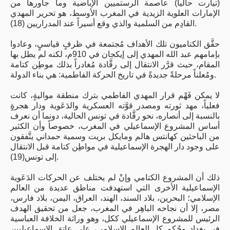
(تيارت حالياً) عاصمة الرستميين الإباضية وما جاورها من
الإمارات العلوية الزيدية في المغرب الأوسط، هو تحرير المهدي
القادِم من السلمية والذي وقع أسيراً عند المدراريين (18).
حقَّق الكتاميون تلك الأهداف مُجتمعة في ظرفٍ قياسيٍ، وعادوا
بإمامهم عبد الله المهدي إلى إيكجان في 910م، لكنه لم يطل بها
المقام، حيث قرَّر الانتقال إلى رقَّادة مُغادراً بذلك موطِن كتامة
ومُعلناً مرحلةً جديدةً في تاريخ الحركة الفاطمية: هي بناء الدولة.
لا يمكن فَهْم قرار المهدي الفاطمي بترك منطقة مواليةٍ، كانت
فعلياً، مهد ثورته ومصدر قوَّته العسكرية والدَعَوية ودار هجرةٍ
بالنسبة إلى أنصاره، نحو رقَّادة في تونس الحالية، دونما أن نعرف
أساس المشروع الإسماعيلي في المغرب، خصوصاً وأن الكثير
من الباحثين كهانتس هالم ومايكل بريت وسمية حمداني يتَّفقون
على وجود دار الهجرة الإسماعيلية في مواطِن كتامة قبل الانتقال
إلى تونس(19).
ذلك أن المشروع الكتامي وإنْ لم يختلف عن الحركات الدَعَوية
الإسماعيلية الأخرى التي استهدفت مناطق عديدة من العالم
الإسلامي؛ البحرين، بلاد السند، الهند، العراق، اليمن، بلاد فارس،
مصر، إلا أن نجاحه الباهِر في المغرب، جعل من تحقيق الهدف
الرئيس للمشروع الإسماعيلي ككل، وهو وراثة الخلافة العباسية
في بغداد وحُكم كل العالم الإسلامي، على عاتِق الإسماعيليين