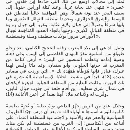
تمتد إلى مجالاتٍ أوسع من تلك التي حدَّدها إبن خلدون في
عصره: « تنتهي عند بجاية غرباً، وعند كتلة أوراس جنوباً، إلى
سيف البحر عند بونة شمالاً، وهي الموافقة حالياً لمناطق في
الوسط والشرق الجزائري، وتحديداً لمنطقة القبائل الصُغرى وما
يليها شرقاً وصولاً إلى جبال ولاية عنّابة، وغرباً إلى جبال زواوة
في منطقة القبائل الكُبرى، وجنوباً باتجاه الحدود المُتاخِمة لجبال
الأوراس مروراً بولايات سطيف وميلة وقسنطينة ».
وصل الداعي إلى بلاد المغرب رفقة الحجيج الكتامي، بعد رحلةٍ
طويلةٍ من السلمية مقرّ المهدي الفاطمي إلى اليمن، وفي ذهنه
وصية إمامه ومُعلّمه المنصور في اليمن: » أرض كتامة من
المغرب قد حرثها الحلواني وأبو سفيان، وقد ماتا وليس لهما
غيرك، فبادِر فإنها مُوَطَّأة مُمَهَّدة لك »، التي وردت في مصادر
عديدة (13)، فبدأ في تنشيط الخلايا الإسماعيلية المُنتشرة في
تلك الربوع، وكانت البداية من المنطقة الجبلية الوَعِرة لايكجان
في شمال شرق سطيف أين أقام قلعة في جنوب جبال البابور،
وفَّرت له ولأتباعه ملاذا آمِنا بعيداً عن أعين الأغالبة (14).
وخلال عقدٍ من الزمن جهَّز الداعي نواةً صلبةً أو نُخبةً طليعيةً
كتامية لثورته أسماها « أولياء الله »، بعد أن درس جيّداً الظروف
السياسية والجغرافية والأمنية والاجتماعية للمنطقة اعتماداً على
أتباعه من الكتاميين؛ إلى الغرب من قسنطينة لم يكن هناك
وجود حقيقي للسلطة المركزية للأغالبة، وفي الحواضِر المُحَصَّنة