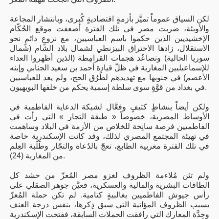
لكن السياق عموماً تميَّز بأزمةٍ اقتصاديةٍ كُبرى، وبانتشار المجاعة
والأوبئة، ضربت مصر في تلك الفترة أضعفت موقع الحُكّام
الإخشيديين الذين حكموا باسم العباسيين، مع نزوعٍ دائمٍ نحو
الاستقلال، زادها الاختراق البيزنطي لشمال بلاد الشام (شمال
سوريا الحالية) وتصاعُد هجمات القرامِطة (الذين أظهروا العداء
للإسماعيليين المغاربة في ظلّ قيادة أحمد بن سعيد الجنابي وإبنه
الأعصم) في جنوبها مع تهديدهم لطُرُق الحج، ولم يعد للعباسيين
في بغداد من قوَّةٍ سوى سلطة إسمية يحكم من خلفها البويهيون.
ولكن أيضاً بنشاطٍ كثيفٍ وفعَّال لشبكة الدعاية الفاطمية في
الأوساط المصرية، خصوصاً « طبقة التجار » التي رأت في
الفاطميين فرصة سانِحة للخلاص من الأزمة في البلاد وساهمت
في تهيئة المجتمع المصري لذلك، وقد كانت الإسكندرية خاصة
في تلك الفترة مغربية الطابع، تعجّ بالدُعاة والتجّار وطَلَبة العِلم
من المغاربة (24).
ولم تثن مُلاءمة الظروف لغزو مصر المُعزّ من حشد كل
الطاقات البشرية والمالية والعسكرية، فعيَّن جوهر الصقلي على
رأس جيوش الفاطميين بغالبيةٍ كتامية. لم تكن حملة المُعزّ
بسبب الظروف المؤاتية التي سبق ذِكرها، بنفس درجة العنف
وحِدَّة المعارك التي رافقت الحملات السابقة، ففتحت الإسكندرية