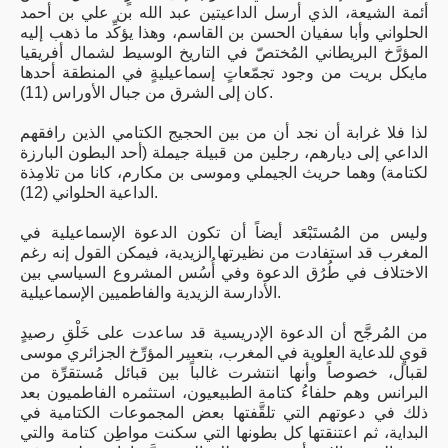
أئمة الشيعة، الذي أرسل الداعيتين عبد الله بن علي بن أحمد
الحلواني وأبا سفيان الحسن بن القاسم، وهذا يؤكِّد ما ذهب إليه
المؤرَّخ البريطاني المُختصّ في التاريخ الوسيط لشمال أفريقيا
مايكل بريت من وجود تجمّعاتٍ إسماعيليةٍ في المنطقة أحدها
كان إلى الشرق من جبال الأوراس (11).
لذا فلا غرابة أن نجد أن من بين الحجيج الكتامي الذين رافقهم
الداعي إلى ديارهم، رجلين من قبيلة جيملة (أحد البطون البارزة
لكتامة) وهما حريث الجيملي وموسى بن مكارم، كانا من تلامِذة
الداعية الحلواني (12).
وليس من المُستَبْعَد أيضاً أن تكون الدعوة الإسماعيلية في
المغرب قد استفادت من نظيرتها الزيدية، فيمكن القول إنه رغم
الاختلاف في طُرُق الدعوة وفي أُسُس المشروع السياسي بين
الأدارسة الزيدية والفاطميين الإسماعيلية.
من المُرجَّح أن الدعوة الإدريسية قد ساعدت على خَلْقِ رصيدٍ
قويٍ للدعاية العلوية في المغرب، بتعبير المؤرِّخ الجزائري موسى
لقبال، خصوصاً وأنها انتشرت غالباً بين قبائل مُستقرِّة من
البرانس وهم حلفاءُ كتامة الطبيعيون، استثمره الفاطميون بعد
ذلك في دعوتهم التي تلقَّفتها بعض المجموعات الكتامية في
البداية، ثم اعتنقتها كل بطونها التي سكنت مواطِن كتامة والتي