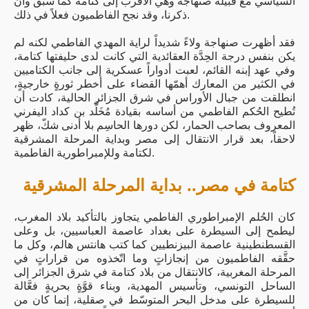
السياسي مع قبيلة صنهاجة وهي الأقرب إلى كتامة كما سبق وأن
ذكرنا، وقد نجح الفاطميون فعلاً في ذلك.
فقد أظهرت صنهاجة ولاءً شديداً لراية المهدي الفاطمي لكنه لم
يكن بنفس درجة الحِدَّة العقائدية التي كانت لدى حليفتها كتامة،
وفي عهد إبنه القائم، لعبت أدواراً عسكرية إلى جانب الكتاميين
في الكثير من المعارك أهمّها القضاء على أخطر ثورةٍ خارجيةٍ،
انطلقت من جبال الأوراس في شرق الجزائر الحالية، كادت أن
تُطيح الحُكم الفاطمي من أساسه بقيادة مُخَلَّد بن كداد اليفرني
المعروف بصاحب الحمار، لكن دورها الحاسِم بلا أدنى شكّ، ظهر
لاحقاً، بعد قرار الانتقال إلى مصر وبداية المرحلة المشرقية
لكتامة وللإمبراطورية الفاطمية.
كتامة في مصر.. بداية المرحلة المشرقية
كان الحُلم الإمبراطوري الفاطمي يتجاوز بالتأكيد بلاد المغرب،
ليطمح إلى السيطرة على بغداد عاصمة العباسيين، بل وعلى
القسطنطينية عاصمة البيزنطيين كما كتب هانتس هالم، وكل ما
حقَّقه الفاطميون من إنجازاتٍ وما اتّخذوه من قراراتٍ في
المرحلة المغربية، كالانتقال من بلاد كتامة في شرق الجزائر إلى
الساحل التونسي، وتأسيس المهدية، وبناء قوَّةٍ بحريةٍ فعَّالة
للسيطرة على مدخل البحر المتوسّط في صقلية، إنما كان من