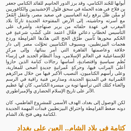
أبوابها للجُند الكتامي، وقد برز الدور الحاسِم للقائد الكتامي جعفر
بن فلاح في هذه الحملة في سحق فلول الإخشيديين والكافوريين
أو ممَّن ظلّ يرفع راية العباسيين في صعيد مصر، وانتقل المُعزّ
مع أسرته وحاشيته، إلى الأرض المفتوحة الجديدة تارِكاً بلاد
المغرب في عهدة حلفائه من بربر صنهاجة، وأشرف على
التأسيس لخطابٍ دعائي فعَّال اعتمد على كَسْبِ شرعيةٍ في
الحُكم محورها تأمين طُرُق الحج التي هدَّدها القرامِطة وردع
هجمات البيزنطيين، وبسيوف الكتاميين تحوَّلت مصر إلى دار
خلافة وعاصمتها القاهرة التي أمر ببنائها، وإلى مركزٍ
للإسماعيلية في العالم الإسلامي، وبدأ النظام الجديد في إرساء
نُظمٍ سياسيةٍ واقتصاديةٍ، أساسها رجالات كتامة الذين حازوا
أعلى المراتب فيها، وحركةٍ عُمرانيةٍ جديدةٍ أضحى للمغاربة،
وعلى رأسهم الكتاميون، النصيب الأكبر فيها من خلال مراكزهم
العُمرانية في المدينة الجديدة، ومدارس فنية راقية في الرسم
والغناء كتلك التي ترأَّسها توبة بن ميسرة الكتامي، كان لها عظيم
الأثر على تاريخ الإسلام الحضاري والإمبراطوري.
لكن الوصول إلى بغداد، الهدف الأسمى للمشروع الفاطمي، كان
دونه ضغط القرامِطة واختراق البيزنطيين فبدأت المهمة الجديدة
لكتامة وهي فتح بلاد الشام.
كتامة في بلاد الشام.. العين على بغداد