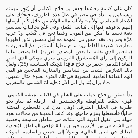
كان على كتامة وقائدها جعفر بن فلاح الكتامي أن يُنجِز مهمته
ويستكمل ما بدأه في مصر في ظلّ هذه الظروف، فتحرَّك على
الاتجاه السياسي أولاً محاولاً استمالة الولاة من خلال كُتبٍ أرسلها
إليهم يدعوهم فيها إلى مُبايعة المُعزّ، وفي عَقْدِ تحالفاتٍ سياسيةٍ
بغية تحييد ما أمكن من القوى، وفيما نجح في كَسْب ودّ عرب
مُرَّة وفزارة، فقد أخفق في المهمة مع أهل دمشق الذين أظهروا
معارضة شديدة للفاطميين و »بسطوا ألسنتهم بذمّ المغاربة »
(بالتعبير الذي نقلته لنا بعض المصادر العربية)، لذا يصعب علينا
الركون إلى رأي المُستشرق الفرنسي تييري بيونكي الذي اعتبر
القائد الكتامي جعفر بن فلاح فاقِداً للحِنكة السياسية (25)، ولعلَّ
ذلك التعارُض الشديد بين الشاميين والمغاربة الفاتحين هو الذي
ألهم الثقافة العامية المصرية في تلك الفترة لصوغ مثال شعبي،
لا يزال يُتداول إلى الآن : »ايه لمّ الشامي عالمغربي ».
بدأ جعفر بن فلاح حملته على الشام في 970م بجيشه الكتامي،
فهزم تجمّعاً للقرامِطة والإخشيديين في الرملة ثم سار نحو
طبرية في الجليل الشرقي (وهي مدن في فلسطين المحتلة
حالياً) فأسقطها وهزم حاميتها وقد كانت المدينة من مجالات نفوذ
قبيلة بني عقيل القوية التي امتدّت في مناطق شاسِعة وخصبة
في الشام في نهر الأردن وحوران والبقاع (في المناطق المُحاذية
لبعلبك في لبنان الحالي)، وصولاً إلى حمص والسلمية، ليتوجّه
بعدها نحو دمشق، التي قاتل بعض أهلها مع مجموعات