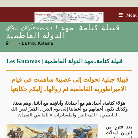
Skip
to
content
Menu
Les Kutamas | قبيلة كتامة..مهد
الدولة الفاطمية
>>
- La tribu Kotama
Les Kutamas | قبيلة كتامة..مهد الدولة الفاطمية
قبيلة جبلية تحولت إلى عصبية ساهمت في قيام
الامبراطورية الفاطمية ثم زوالها.. إليكم حكايتها
هؤلاء كتامة، أجدادهم مع أجدادنا، وآباؤهم مع آبائنا، وهم معنا،
وكذلك يكون أعقابهم مع أعقابنا إلى يوم الدين . ا
لمُعزّ لدين الله
.
الفاطمي، « المجالس والمُسايرات » للقاضي النعمان
بعد فترةٍ من
الزمن امتدّت