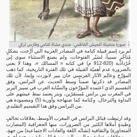
لم يرد إسم قبيلة كتامة في المصادر العربية التي أرَّخت، بشكلٍ
مُتأخّرٍ نسبياً، لسَيْر الفتوحات، ولم يصنع الاستثناء سوى إبن
خُرْداذَبة (820-912 م) في كتابه « المسالك »، وهذا لا يعني
بالضرورة عدم أهميّة القبيلة في تلك الفترة التاريخية، كما ذهب
المؤرِّخ وعالِم الآثار الفرنسي جان بيير لابورت، وإنما، لأن تلك
المصادر قد ذكرتها ضمناً وسط الحديث عن البرانس، وفق
التقسيم الذي اعتمده المؤرِّخون والنسَّابة العرب في تمييز البربر
في المغرب بين برانس مُستقرّين، وبتر يعتمد نمط عيشهم على
البداوة والترحال، وكتامة كما صنهاجة وأوربة (5) ومصمودة هي
من البرانس وفق هذا التقسيم التقليدي.
وقد ارتبطت قبائل البرانس في المغرب الأوسط، بعلاقات تحالفٍ
وطيدةٍ أَملاها الكثير من الضرورات، منها الجغرافية (المضارب
المتجاورة) والثقافية (تشابُه اللغة والعادات الاجتماعية) من جهةٍ،
وبعلاقات عداوةٍ مع البربر البتر من قبائل زناتة من جهةٍ أخرى.