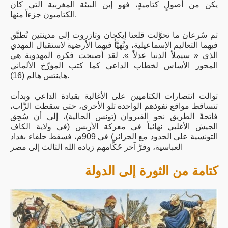
يكن من أصولٍ كتاميةٍ، فهو إبن البيئة المغربية التي كان
الكتاميون جزءاً منها.
ثم سُرعان ما تحوَّلت قلعتا إيكجان وتازروت إلى مدينتين تُطبَّق
فيهما التعاليم الإسماعيلية، وتُهيَّأ فيهما الأرضية لاستقبال المهدي
الذي « سيملأ الدنيا عدلاً ». لقد أصبحت فكرة المهدوية هي
المحور الأساس لخطاب الداعي كما كتب المؤرِّخ الألماني
هاينتس هالم (16).
توالت انتصارات الكتاميين على الأغالبة بقيادة الداعي وبدأت
تتساقط مواقع نفوذهم الواحدة تلو الأخرى، حتى سقطت الزَّاب،
فاتحةً الطريق نحو القيروان (تونس الحالية)، إلى أن سُحِق
الجيش الأغلبي نهائياً في معركة الأربس (في ولاية الكاف
التونسية على الحدود مع الجزائر) في 909م، فسقط حلفاء بغداد
العباسية، وفرَّ آخر حُكَّامهم زيادة الله الثالث إلى مصر
كتامة من الثورة إلى الدولة