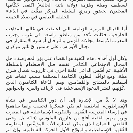
لسطيف وميلة وبلزمة (ولاية باتنة الحالية) اكتفى حُكَّامها
المحليون بحضورٍ رمزيٍ لسلطة المركز تمثَّلت في الدُعاء
للخليفة العباسي في صلاة الجمعة.
أما القبائل البربرية الزناتية، التي اعتنقت في غالبها المذاهب
الخارجية، فكانت تتَّخذ من مناطق واسعة في غرب وجنوب
المغرب الأوسط مجالات للرَعي والترحال أو شبه الاستقرار في
جبال الأوراس، على هامش أيّ تأثير مركزي.
وكان أول أهداف هذه النُخبة هو القضاء على بؤَر المعارضة داخل
المجال الاجتماعي الكتامي نفسه قبل الاصطدام بالسلطة
الأغلبية، ثم أسَّس الداعي قلعة أخرى في تازروت شمال شرق
ميلة، ومع توافُد البطون الكتامية المختلفة بسبب نشاط مَن
أسماهم بالمشائخ والمُقدّمين، وهم الدُعاة الكتاميون الذين
كَوَّنهم، لنشر الدعوة الإسماعيلية في الأرياف والقرى والحواضِر.
وهنا لا بدَّ من الإشارة إلى أن دور الكتاميين في نشأة
الإمبراطورية الفاطمية لم يكن عسكرياً فحسب وإنما ساهموا
في إرساء المدرسة الفُقهية والفكرية الإسماعيلية في المغرب
وبرز منهم الفقيه أفلح بن هارون الملوسي (15)، بل وحتى
القاضي النعمان الذي يمكن اعتباره الأب المؤسِّس للمنظومة
الفُقهية الإسماعيلية والمؤرِّخ الأول للحركة الفاطمية، وإنْ لم