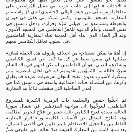
« الأحداث » فيها إلى جانب عرب بني عقيل المُرابطين على
مداخلها ومَن تبقَّى من جيش الوالي الإخشيدي الذي فرَّ واستسلم
للمغاربة، فسحق مقاومتهم، وكسر شوكة بني عقيل في حوران
والغوطة بمساعدةٍ من قبيلتي مُرَّة وفزارة، ودخل دمشق في
نفس السنة، وأقام الدعوة للمُعزّ الفاطمي في المسجد الأموي،
وقد أثَّر العداء الذي أبداه أهل المدينة تجاه المغاربة الفاطميين
في أسلوب تعامُل الكتاميين معهم.
إن أهمّ ما يمكن استنتاجه من اختلاف ظروف هذه الحملة مُقارَنة
بمثيلتها في مصر، بعيداً عن كل ما كُتِب عن قسوة الكتاميين
وتشدّدهم الديني، هو أن الفاطميين لم تكن لديهم في بلاد الشام
شبكة فعَّالة من المُمهِّدين لقدومهم كما في الحال المصرية، ولم
يتمكَّنوا، لأسبابٍ عديدةٍ تفتح المجال لفرضيات عديدة قد يطول
ذِكرها، من استمالة فئات اجتماعية واسعة في دمشق كما في
المدن الساحلية التي سقطت تباعاً بيد المغاربة.
ثم احتلّوا حمص والسلمية ذات الرمزية الكبيرة للمشروع
الفاطمي، ليتوجَّهوا إلى مواجهة البيزنطيين في شمال سوريا
الحالية بقيادة فتوح الكتامي نائب جعفر بن فلاح لتحرير أنطاكية،
وهنا يُطرَح السؤال عن الأسباب الكامِنة وراء قرار المغاربة
الفاطميين بالتعجيل للاصطدام بالبيزنطيين في أقصى الشمال،
بعد سنةٍ كاملة من المعارك العنيفة ضدّ تحالفٍ غير طبيعي ضمَّ