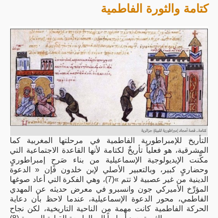
كتامة والثورة الفاطمية
التأريخ للإمبراطورية الفاطمية في مرحلتها المغربية كما
المشرقية، هو فعلياً تأريخٌ لكتامة لأنها القاعدة الاجتماعية التي
مكَّنت الإيديولوجية الإسماعيلية من بناء صَرحٍ إمبراطوريٍ
وحضاريٍ كبير، وبالتعبير الأصلي لإبن خلدون فإن « الدعوة
الدينية من غير عصبية لا تتم »(7)، وهي الفكرة التي أعاد صوغها
المؤرِّخ الأميركي جون وانسبرو في معرض حديثه عن المهدي
الفاطمي، محور الدعوة الإسماعيلية، عندما لاحظ بأن دعاية
الحركة الفاطمية كانت مهمة من الناحية التاريخية، لكن نجاح