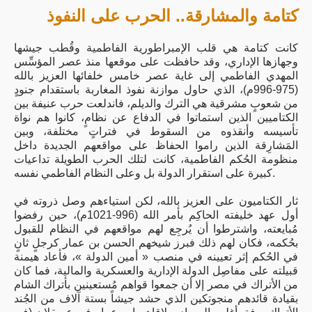
كتامة والمشارقة.. الحرب على النفوذ
كانت كتامة هي قلب الإمبراطورية الفاطمية وقُطب جيشها
وجهازها الإداري، وقد حافظت على موقعها منذ عصر المؤسِّس
المهدي الفاطمي إلى غاية عصر خامس خلفائها العزيز بالله
(975-996م)، الذي حاول موازنة نفوذ المغاربة باستقدام جنودٍ
من شعوبٍ مشرقية هي الترك والديلم، فاندلعت حرب عنيفة بين
الكتاميين الذين استماتوا في الدفاع عن نظامٍ، كانوا هم نواة
تأسيسه وأنقذوه من السقوط في فتراتٍ مختلفة، وبين
المَشارِقة الذين راموا الحفاظ على مواقعهم الجديدة داخل
منظومة الحُكم الفاطمية، كانت لتلك الحرب الطويلة تداعيات
كبيرة على استقرار الدولة بل وعلى النظام الفاطمي نفسه.
ثار الكتاميون على العزيز بالله، لكن استياءهم وصل ذروته في
أول عهد خليفته الحاكِم بأمر الله (996-1021م)، حين رفضوا
مُبايعته، واشترطوا أن يُرجِع لهم مواقعهم في النظام للقبول
بحُكمه، فكان لهم ذلك فبرز شيخهم الحسن بن عمار كرجلٍ ثانٍ
في الحُكم إثر تعيينه في منصب « أمين الدولة »، فأعاد هيمنة
قبيلته على مفاصِل الدولة الإدارية والعسكرية والمالية، فما كان
من الأتراك في مصر إلا أن جمعوا قواهم مُستعينين بأتراك الشام
بقيادة قائدهم منجوتكين الذي حشد جيشاً بستة آلاف من الجُند