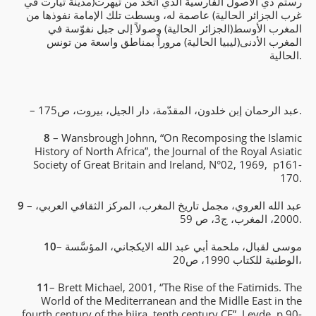
رستم ذي الأصول الفارسية الذي اتّخذ من تيهرت(مدينة تيارت في
غرب الجزائر الحالية) عاصمة له، وبسطت تلك الإمامة نفوذها من
المغرب الأوسط(الجزائر الحالية) وصولاً إلى جبل نفوّسة في
المغرب الأدنى(ليبيا الحالية) مروراً بمناطق واسعة من تونس
الحالية.
– عبد الرحمان إبن خلدون، المقدّمة، دار الجيل، بيروت، ص175.
8
– Wansbrough Johnn, “On Recomposing the Islamic
History of North Africa”, the Journal of the Royal Asiatic
Society of Great Britain and Ireland, N°02, 1969, p161-
170.
– عبد الله العروي، مجمل تاريخ المغرب، المركز الثقافي العربي،
9
2000، المغرب، ج3، ص 59.
– موسى لقبال، ملحمة أبي عبد الله الايكجاني، المؤسَّسة
10
الوطنية للكتاب 1990، ص20،
11
– Brett Michael, 2001, “The Rise of the Fatimids. The
World of the Mediterranean and the Midlle East in the
fourth century of the hijra, tenth century CE”, Leyde, p 90-