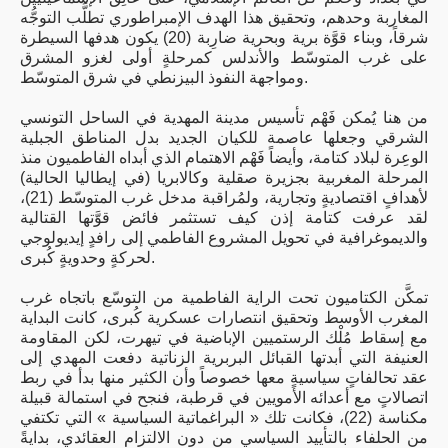
المغاربة وحدهم، وتحقيق هذا الهدف الإمبراطوري تطلَّب التوجُّه
شرقاً، وبناء قوَّة برية وبحرية ضارِبة (20) يكون هدفها السيطرة
على غرب المتوسّط والأندلس كمرحلةٍ أولى لغزو المشرق
ومواجهة النفوذ البيزنطي في شرق المتوسّط.
من هنا يُمكن فَهْم تأسيس مدينة المهدية في الساحل التونسي
الشرقي وجعلها عاصمة للكيان الجديد بدل المناطق الجبلية
الوعِرة لبلاد كتامة، وأيضاً فَهْم الاهتمام الذي أبداه الفاطميون منذ
المرحلة المغربية بجزيرة صقلية وكالابريا (في إيطاليا الحالية)
لأهدافٍ اقتصاديةٍ وتجارية، ولمُراقبة مدخل غرب المتوسّط (21)،
لقد عرفت كتامة إذن كيف تستثمر فائض قوَّتها القتالية
والديموغرافية في تحويل المشروع الفاطمي إلى رافدٍ إيديولوجي
لحركةٍ وحدويةٍ كُبرى.
تمكَّن الكتاميون تحت الراية الفاطمية من التوسّع باتجاه غرب
المغرب الأوسط وتحقيق انتصارات عسكرية كُبرى، كانت البداية
مع إسقاط مُلْك الرستميين الإباضية في تيهرت، لكن المقاومة
العنيفة التي أبدتها القبائل البربرية الزناتية دفعت المهدي إلى
عقد تحالفاتٍ سياسيةٍ معها خصوصاً وأن الكثير منها بدأ في ربط
اتصالاتٍ مع أعدائه الأمويين في قرطبة، فنجح في استمالة قبيلة
مكناسة (22)، فكانت تلك « البراغماتية السياسية » التي تكتفي
من الحلفاء بالتأييد السياسي من دون الالتزام العقائدي، بدايةً