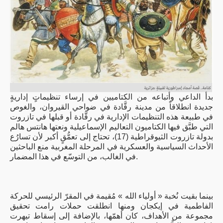
بدأ الداعي وأتباعه من الكتاميين في إرساء تنظيماتٍ إداريةٍ
جديدة انطلاقاً من مدينة رقَّادة في ضواحي القيروان، والغوص
في طبيعة هذه التنظيمات الإدارية في رقَّادة أو قبلها في تازروت
التي طبَّق فيها الكتاميون التعاليم الإسماعيلية ونعتها هانتس هالم
بدولة تازروت الثيوقراطية (17)، تحتاج إلى تعمُّقٍ أكبر لأن تسارُع
الأحداث السياسية والعسكرية في المرحلة المغربية منع الباحثين
في الغالب، من التوسّع في هذا المضمار.
بينما بقيت نُخبة « أولياء الله » مُقيمة في المقرّ الرئيسي للحركة
الفاطمية في إيكجان ومنها انطلقت حملات رامت تحقيق
مجموعة من الأهداف، كان أهمّها، بالإضافة إلى إسقاط تيهرت