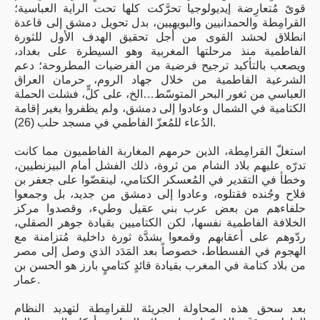
قوىً مُتعارِضة إيديولوجيا تحرَّكت كلها تحت الراية العباسية؛
القرامِطة والحمدانيين والبويهيين، بدل تحويل دمشق إلى قاعدة
انطلاق لحشد القوى من أجل تحقيق الهدف الأول للثورة
الفاطمية منذ مرحلتها المغربية وهو السيطرة على بغداد،
ويصعب بالتأكيد ترجيح فرضية من الفرضيات المطروحة؛ دعم
الشرعية الفاطمية من خلال جهاد الروم، حرمان العراق
العباسي من ثغور البحر المتوسّط…الخ، على كلٍّ، فشلت الحملة
الكتامية في الشمال وعادوا إلى دمشق، ولم يظفروا بغير إقامة
الدُعاء للمُعزّ الفاطمي في مسجد حلب (26).
استغلّ القرامِطة، الذين حرمهم المغاربة الفاطميون مما كانت
تدرّه عليهم بلاد الشام من ثروة، ذلك الفشل أمام البيزنطيين،
وخطأ في التقدير في المُعسكر الكتامي، لينقضّوا على جعفر بن
فلاح وجُنده فقتلوه، وعادوا إلى دمشق من جديد، بل وجمعوا
حلفاءهم من بعض عرب بني عقيل وطيء، وقصدوا مركز
الخلافة الفاطمية نفسها، لكن الكتاميين بقيادة جوهر الصقلي،
ردّوهم على أعقابهم وقمعوا بشدَّة ثورة داخلية مُتزامنة مع
الهجوم في الفسطاط، خصوصاً بعد المَدَد الذي وصل إلى مصر
من بلاد كتامة في المغرب بقيادة قائدٍ كتاميٍ بارز هو الحسن بن
عمار.
بعد سحق هذه المحاولة الجريئة للقرامِطة لتهديد النظام