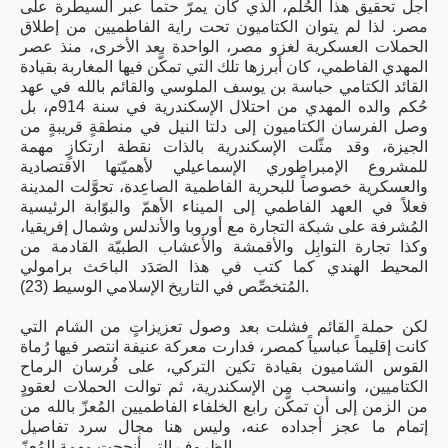
أجل تحقيق هذا الحُلم، الذي كان يمرّ حتماً عبر السيطرة على
مصر. لذا لم يتوان الكتاميون تحت راية الفاطميين من إطلاق
الحملات العسكرية لغزو مصر، الواحدة بعد الأخرى، منذ عصر
المهدي الفاطمي، كان أبرزها تلك التي تمكَّن فيها المغاربة بقيادة
القائد الكتامي حباسة بن يوسف الملوسي والقائم بالله في عهد
حُكم والده المهدي من احتلال الإسكندرية في سنة 914م، بل
وصل الفرسان الكتاميون إلى دلتا النيل في منطقةٍ قريبةٍ من
الجيزة، وقد مثّلت الإسكندرية بالذات نقطة ارتكازٍ مهمة
للمشروع الإمبراطوري الإسماعيلي لأهميّتها الاقتصادية
والعسكرية خصوصاً للبحرية الفاطمية الصاعِدة، تحوَّلت المدينة
فعلاً في العهد الفاطمي إلى الميناء الأهمّ والبوّابة الرئيسية
المُشرفة على شبكة التجارة مع أوروبا والأندلس وشمال إفريقيا،
وكذا تجارة التوابِل والأقمشة والأعشاب الطبيّة القادمة من
المحيط الهندي كما كتب في هذا الصَدَد الباحَث برامولي
المُتخصِّص في التاريخ الإسلامي الوسيط (23).
لكن حملة القائم فشلت بعد وصول تعزيزاتٍ من الشام التي
كانت إقليماً عباسياً كمصر، فدارت معركة عنيفة انتصر فيها رُماة
القوس الشاميون بقيادة تكين التركي، على فُرسان الرماح
الكتاميين، وانسحب من الإسكندرية، ثم توالت الحملات لعقودٍ
من الزمن إلى أن تمكَّن رابع الخلفاء الفاطميين المُعزّ بالله من
إتمام ما عجز أجداده عنه، وليس هنا مجال سرد تفاصيل
الظروف التي أنجحت مهمة المُعزّ.