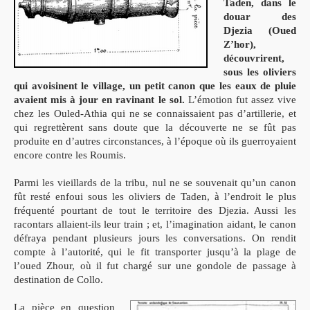
Taden, dans le
douar des
Djezia (Oued
Z’hor),
découvrirent,
sous les oliviers
qui avoisinent le village, un petit canon que les eaux de pluie
avaient mis à jour en ravinant le sol.
L’émotion fut assez vive
chez les Ouled-Athia qui ne se connaissaient pas d’artillerie, et
qui regrettèrent sans doute que la découverte ne se fût pas
produite en d’autres circonstances, à l’époque où ils guerroyaient
encore contre les Roumis.
Parmi les vieillards de la tribu, nul ne se souvenait qu’un canon
fût resté enfoui sous les oliviers de Taden, à l’endroit le plus
fréquenté pourtant de tout le territoire des Djezia.
Aussi les
racontars allaient-ils leur train ; et, l’imagination aidant, le canon
défraya pendant plusieurs jours les conversations. On rendit
compte à l’autorité, qui le fit transporter jusqu’à la plage de
l’oued Zhour, où il fut chargé sur une gondole de passage à
destination de Collo.
La pièce en question