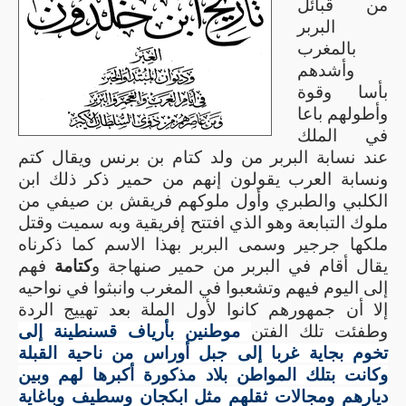
من قبائل
البربر
بالمغرب
وأشدهم
بأسا وقوة
وأطولهم باعا
في الملك
عند نسابة البربر من ولد كتام بن برنس ويقال كتم
ونسابة العرب يقولون إنهم من حمير ذكر ذلك ابن
الكلبي والطبري وأول ملوكهم فريقش بن صيفي من
ملوك التبابعة وهو الذي افتتح إفريقية وبه سميت
وقتل
ملكها جرجير وسمى البربر بهذا الاسم كما ذكرناه
يقال أقام في البربر من حمير صنهاجة و
كتامة
فهم
إلى اليوم فيهم وتشعبوا في المغرب وانبثوا في نواحيه
إلا أن جمهورهم كانوا لأول الملة بعد تهييج الردة
وطفئت تلك الفتن
موطنين بأرياف قسنطينة إلى
تخوم بجاية غربا إلى جبل أوراس من ناحية القبلة
وكانت بتلك المواطن بلاد مذكورة أكبرها لهم وبين
ديارهم ومجالات ثقلهم مثل ابكجان وسطيف وباغاية