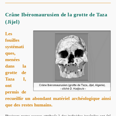
Crâne Ibéromaurusien de la grotte de Taza
(Jijel)
Les
fouilles
systémati
ques,
menées
dans la
grotte de
Taza I
,
ont
permis de
recueillir un abondant matériel archéologique ainsi
que des
restes humains.