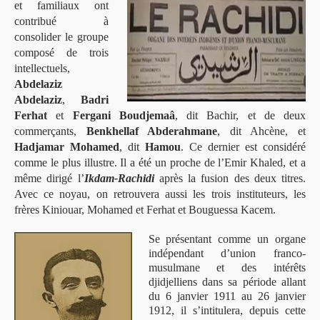
et familiaux ont
contribué à
consolider le groupe
composé de trois
intellectuels,
Abdelaziz
Abdelaziz
,
Badri
Ferhat
et
Fergani Boudjemaâ
, dit Bachir, et de deux
commerçants,
Benkhellaf Abderahmane
, dit Ahcène, et
Hadjamar Mohamed
, dit
Hamou
. Ce dernier est considéré
comme le plus illustre. Il a été un proche de l’Emir Khaled, et a
même dirigé l’
Ikdam-Rachidi
après la fusion des deux titres.
Avec ce noyau, on retrouvera aussi les trois instituteurs, les
frères Kiniouar, Mohamed et Ferhat et Bouguessa Kacem.
Se présentant comme un organe
indépendant d’union franco-
musulmane et des intérêts
djidjelliens dans sa période allant
du 6 janvier 1911 au 26 janvier
1912, il s’intitulera, depuis cette