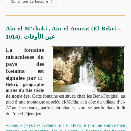
Continuer La Lecture
Aïn-el-M’chaki , Ain-el-Aoucat (El-Bekri –
1014). عين الأوقات
La fontaine
miraculeuse du
pays des
Ketama est
signalée par
El-
Bekri, géographe
arabe du Xie siècle
de notre ère.
Cette fontaine est située chez les Beni-Foughal, au
pied d’une montagne appelée el-Meïda, et à côté du village d’el-
Aïoun ; ses eaux, parfois abondantes, vont se perdre dans le lit
de l’oued Djendjen.
«Dans le pays des Ketama, dit El-Bekri, il y a une source bien