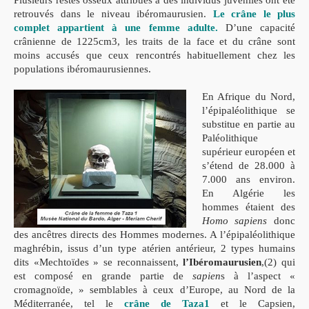
Plusieurs restes osseux attribués à des individus juvéniles ont été
retrouvés dans le niveau ibéromaurusien.
Le crâne le plus
complet appartient à une femme adulte.
D’une capacité
crânienne de 1225cm3, les traits de la face et du crâne sont
moins accusés que ceux rencontrés habituellement chez les
populations ibéromaurusiennes.
En Afrique du Nord,
l’épipaléolithique se
substitue en partie au
Paléolithique
supérieur européen et
s’étend de 28.000 à
7.000 ans environ.
En Algérie les
hommes étaient des
Homo sapiens
donc
des ancêtres directs des Hommes modernes. A l’épipaléolithique
maghrébin, issus d’un type atérien antérieur, 2 types humains
dits «Mechtoïdes » se reconnaissent,
l’Ibéromaurusien
,(2) qui
est composé en grande partie de
sapien
s à l’aspect «
cromagnoïde, » semblables à ceux d’Europe, au Nord de la
Méditerranée, tel le
crâne de Taza1
et le Capsien,