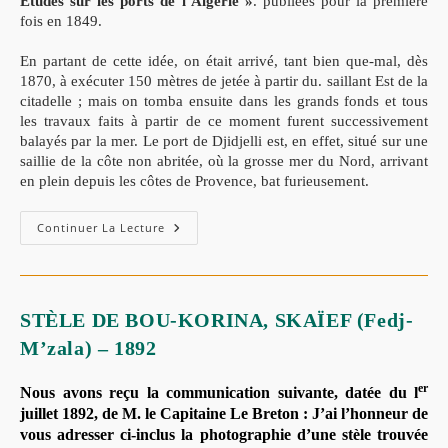
Etudes sur les ports de l’Algérie »
. publiées pour la première
fois en 1849.
En partant de cette idée, on était arrivé, tant bien que-mal, dès
1870, à exécuter 150 mètres de jetée à partir du. saillant Est de la
citadelle ; mais on tomba ensuite dans les grands fonds et tous
les travaux faits à partir de ce moment furent successivement
balayés
par la mer. Le port de Djidjelli est, en effet, situé sur une
saillie de la côte non abritée, où la grosse mer du Nord, arrivant
en plein depuis les côtes de Provence, bat furieusement.
Continuer La Lecture
STÈLE DE BOU-KORINA, SKAÏEF (Fedj-
M’zala) – 1892
er
Nous avons reçu la communication suivante, datée du l
juillet 1892, de M. le Capitaine Le Breton :
J’ai l’honneur de
vous adresser ci-inclus la photographie d’une stèle trouvée